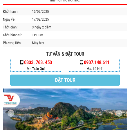
hãy liên hệ hotline.
HỘP THƯ GÓP Ý
Khởi hành:
15/02/2025
PROFILE HƯỚNG DẪN VIÊN
Ngày về:
17/02/2025
TUYỂN DỤNG
Thời gian:
3 ngày 2 đêm
LIÊN HỆ
Khởi hành từ:
TP.HCM
Phương tiện:
Máy bay
TƯ VẤN & ĐẶT TOUR
0333. 763. 453
0907.148.611
Mr. Trần Quí
Ms. Lê Nhĩ
ĐẶT TOUR