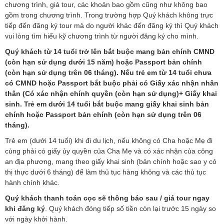
chương trình, giá tour, các khoản bao gồm cũng như không bao
gồm trong chương trình. Trong trường hợp Quý khách không trực
tiếp đến đăng ký tour mà do người khác đến đăng ký thì Quý khách
vui lòng tìm hiểu kỹ chương trình từ người đăng ký cho mình.
Quý khách từ 14 tuổi trở lên bắt buộc mang bản chính CMND
(còn hạn sử dụng dưới 15 năm) hoặc Passport bản chính
(còn hạn sử dụng trên 06 tháng). Nếu trẻ em từ 14 tuổi chưa
có CMND hoặc Passport bắt buộc phải có Giấy xác nhận nhân
thân (Có xác nhận chính quyền (còn hạn sử dụng)+ Giấy khai
sinh. Trẻ em dưới 14 tuổi bắt buộc mang giấy khai sinh bản
chính hoặc Passport bản chính (còn hạn sử dụng trên 06
tháng).
Trẻ em (dưới 14 tuổi) khi đi du lịch, nếu không có Cha hoặc Mẹ đi
cùng phải có giấy ủy quyền của Cha Mẹ và có xác nhận của công
an địa phương, mang theo giấy khai sinh (bản chính hoặc sao y có
thị thực dưới 6 tháng) để làm thủ tục hàng không và các thủ tục
hành chính khác.
Quý khách thanh toán cọc sẽ thông báo sau / giá tour ngay
khi đăng ký
. Quý khách đóng tiếp số tiền còn lại trước 15 ngày so
với ngày khởi hành.