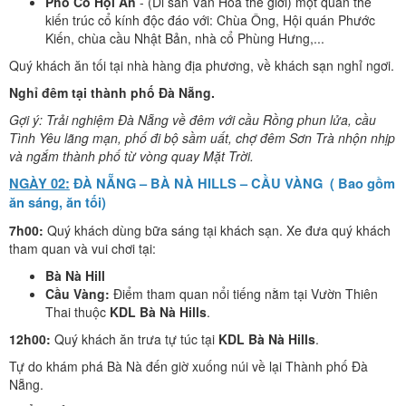
Phố Cổ Hội An
- (Di sản Văn Hóa thế giới) một quần thể
kiến trúc cổ kính độc đáo với: Chùa Ông, Hội quán Phước
Kiến, chùa cầu Nhật Bản, nhà cổ Phùng Hưng,...
Quý khách ăn tối tại nhà hàng địa phương, về khách sạn nghỉ ngơi.
Nghỉ đêm tại thành phố Đà Nẵng.
Gợi ý: Trải nghiệm Đà Nẵng về đêm với cầu Rồng phun lửa, cầu
Tình Yêu lãng mạn, phố đi bộ sầm uất, chợ đêm Sơn Trà nhộn nhịp
và ngắm thành phố từ vòng quay Mặt Trời.
NGÀY 02:
ĐÀ NẴNG – BÀ NÀ HILLS – CẦU VÀNG ( Bao gồm
ăn sáng, ăn tối)
7h00:
Quý khách dùng bữa sáng tại khách sạn. Xe đưa quý khách
tham quan và vui chơi tại:
Bà Nà Hill
Cầu Vàng:
Điểm tham quan nổi tiếng nằm tại Vườn Thiên
Thai thuộc
KDL Bà Nà Hills
.
12h00:
Quý khách ăn trưa tự túc tại
KDL Bà Nà Hills
.
Tự do khám phá Bà Nà đến giờ xuống núi về lại Thành phố Đà
Nẵng.