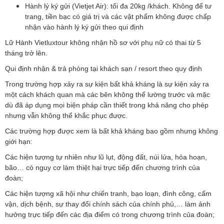
Hành lý ký gửi (Vietjet Air): tối đa 20kg /khách. Không để tư
trang, tiền bạc có giá trị và các vật phẩm không được chấp
nhận vào hành lý ký gửi theo qui định
Lữ Hành Vietluxtour không nhận hồ sơ với phụ nữ có thai từ 5
tháng trở lên.
Qui định nhận & trả phòng tại khách sạn / resort theo quy định
Trong trường hợp xảy ra sự kiện bất khả kháng là sự kiện xảy ra
một cách khách quan mà các bên không thể lường trước và mặc
dù đã áp dụng mọi biện pháp cần thiết trong khả năng cho phép
nhưng vẫn không thể khắc phục được.
Các trường hợp được xem là bất khả kháng bao gồm nhưng không
giới hạn:
Các hiện tượng tự nhiên như lũ lụt, động đất, núi lửa, hỏa hoạn,
bão… có nguy cơ làm thiệt hại trực tiếp đến chương trình của
đoàn;
Các hiện tượng xã hội như chiến tranh, bạo loạn, đình công, cấm
vận, dịch bệnh, sự thay đổi chính sách của chính phủ,… làm ảnh
hưởng trực tiếp đến các địa điểm có trong chương trình của đoàn;