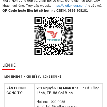
Mọi ý kiến đóng góp và phản hồi về chất lượng dịch vụ tour, Quý
khách vui lòng: Truy cập website
https://vietluxtour.com/
,
quét mã
QR Code hoặc liên hệ số hotline CSKH: 0899 808181
LIÊN HỆ
MỌI THÔNG TIN CHI TIẾT VUI LÒNG LIÊN HỆ :
VĂN PHÒNG
231 Nguyễn Thị Minh Khai, P. Cầu Ông
CÔNG TY:
Lãnh, TP. Hồ Chí Minh
Hotline: 1900 0055
Emai: info@vietluxtour.com