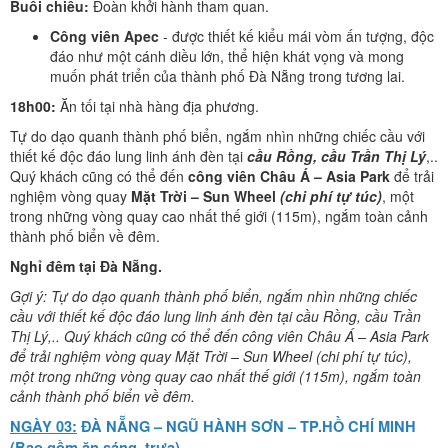
Buổi chiều:
Đoàn khởi hành tham quan.
Công viên Apec
- được thiết kế kiểu mái vòm ấn tượng, độc
đáo như một cánh diều lớn, thể hiện khát vọng và mong
muốn phát triển của thành phố Đà Nẵng trong tương lai.
18h00:
Ăn tối tại nhà hàng địa phương.
Tự do dạo quanh thành phố biển, ngắm nhìn những chiếc cầu với
thiết kế độc đáo lung linh ánh đèn tại
cầu Rồng, cầu Trần Thị Lý
,..
Quý khách cũng có thể đến
công viên Châu Á – Asia Park
để trải
nghiệm vòng quay
Mặt Trời – Sun Wheel
(chi phí tự túc)
, một
trong những vòng quay cao nhất thế giới (115m), ngắm toàn cảnh
thành phố biển về đêm.
Nghỉ đêm tại Đà Nẵng.
Gợi ý: Tự do dạo quanh thành phố biển, ngắm nhìn những chiếc
cầu với thiết kế độc đáo lung linh ánh đèn tại cầu Rồng, cầu Trần
Thị Lý,.. Quý khách cũng có thể đến công viên Châu Á – Asia Park
để trải nghiệm vòng quay Mặt Trời – Sun Wheel (chi phí tự túc),
một trong những vòng quay cao nhất thế giới (115m), ngắm toàn
cảnh thành phố biển về đêm.
NGÀY 03:
ĐÀ NẴNG – NGŨ HÀNH SƠN – TP.HỒ CHÍ MINH
(Bao gồm ăn sáng, trưa)