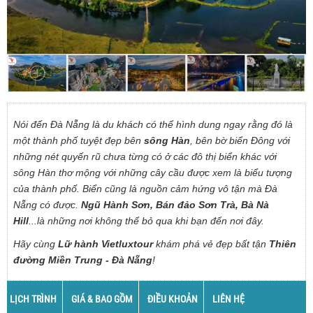
Nói đến Đà Nẵng là du khách có thể hình dung ngay rằng đó là
một thành phố tuyệt đẹp bên
sông Hàn
, bên bờ biển Đông với
những nét quyến rũ chưa từng có ở các đô thị biển khác với
sông Hàn thơ mộng với những cây cầu được xem là biểu tượng
của thành phố. Biển cũng là nguồn cảm hứng vô tận mà Đà
Nẵng có được.
Ngũ Hành Sơn, Bán đảo Sơn Trà, Bà Nà
Hill
...là những nơi không thể bỏ qua khi bạn đến nơi đây.
Hãy cùng
Lữ hành Vietluxtour
khám phá vẻ đẹp bất tận
Thiên
đường Miền Trung - Đà Nẵng
!
LỊCH TRÌNH
GIÁ & BAO GỒM
ĐIỀU KHOẢN
LIÊN HỆ