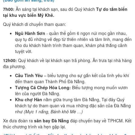
7h00:
Ăn sáng tại khách sạn, sau đó Quý khách
Tự do tắm biển
tại khu vực biển Mỹ Khê.
Quý khách di chuyển tham quan:
Ngũ Hành Sơn
- quần thể gồm 6 ngọn núi mọc gần nhau,
quy tụ đủ những vẻ đẹp từ thiên nhiên và tâm linh, mang đến
cho du khách hành trình tham quan, khám phá thắng cảnh
tuyệt vời.
12h00:
Quý khách về lại khách sạn trả phòng. Ăn trưa tại nhà hàng
địa phương.
Cầu Tình Yêu
– biểu tượng cho sự gắn kết của tình yêu khi
đến tham quan Thành Phố Đà Nẵng.
Tượng Cá Chép Hóa Long:
Biểu tượng mong muốn vươn
lên của người Đà Nẵng.
Khu chợ Hàn
nằm giữa trung tâm Đà Nẵng, Tại đây Quý
khách tự do tham quan và mua những đặc sản của Đà Nẵng
như
(Mực 1 nắng, Bánh khô Mè …)
Xe đưa đoàn ra
sân bay Đà Nẵng
đáp chuyến bay về TPHCM. Kết
thúc chương trình và hẹn gặp lại.