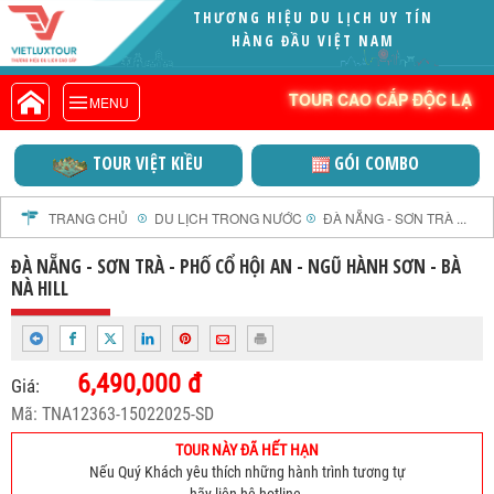
VIETLUXTOUR.COM
TOUR CAO CẤP ĐỘC LẠ
TOUR CAO CẤP ĐỘC LẠ
MENU
TOUR TRONG NƯỚC
TOUR NƯỚC NGOÀI
TOUR VIỆT KIỀU
GÓI COMBO
TOUR KHỞI HÀNH TỪ HÀ NỘI
TOUR KHỞI HÀNH TỪ ĐÀ NẴNG
TRANG CHỦ
DU LỊCH TRONG NƯỚC
ĐÀ NẴNG - SƠN TRÀ ...
TOUR KHỞI HÀNH TỪ CẦN THƠ
ĐÀ NẴNG - SƠN TRÀ - PHỐ CỔ HỘI AN - NGŨ HÀNH SƠN - BÀ
TOUR ĐOÀN - M.I.C.E
NÀ HILL
TOUR COMBO
DỊCH VỤ
6,490,000 đ
GIỚI THIỆU
Giá:
Mã: TNA12363-15022025-SD
HỒ SƠ NĂNG LỰC
PROFILE EN
TOUR NÀY ĐÃ HẾT HẠN
Nếu Quý Khách yêu thích những hành trình tương tự
THƯ KHEN VIETLUXTOUR