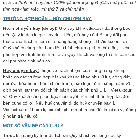
dịch vụ
(tính phí hủy tour 100% giá tour trọn gói) (Các ngày trên chỉ
tính ngày làm việc, trừ thứ 7 và chủ nhật)
TRƯỜNG HỢP HOÃN – HỦY CHUYẾN BAY:
Hoãn chuyến bay (delay):
Giờ bay LH Vietluxtour đã thông báo
đến Quý khách là giờ bay dự kiến; giờ bay có thể thay đổi phụ
thuộc vào trách nhiệm của hãng hàng không. LH Vietluxtour và
Quý khách cùng bàn bạc điều chỉnh chương trình, bữa ăn,… cho
phù hợp với tình hình thực tế và Quý khách vui lòng thanh toán các
chi phí phát sinh nếu có.
Huỷ chuyến bay:
thuộc về trách nhiệm của hãng hàng không
hoặc do các trường hợp bất khả kháng khác như lũ lụt, động đất,
núi lửa, hỏa hoạn, bão, chiến tranh, bạo loạn, đình công, cấm vận,
dịch bệnh, sự thay đổi chính sách của chính phủ,…LH Vietluxtour
và Quý khách cùng bàn bạc giải quyết trên tinh thần hợp tác đôi
bên cùng có lợi. Nếu huỷ chuyến đi do huỷ chuyến bay, LH
Vietluxtour chỉ hoàn lại các chi phí mà phía các đối tác dịch vụ đồng
ý hoàn trả nếu có.
MỘT SỐ VẤN ĐỀ CẦN LƯU Ý:
Trước khi đăng ký tour du lịch xin Quý khách vui lòng đọc kỹ