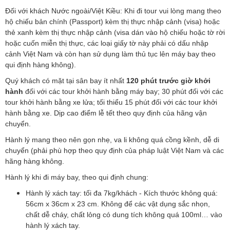
Đối với khách Nước ngoài/Việt Kiều: Khi đi tour vui lòng mang theo
hộ chiếu bản chính (Passport) kèm thị thực nhập cảnh (visa) hoặc
thẻ xanh kèm thị thực nhập cảnh (visa dán vào hộ chiếu hoặc tờ rời
hoặc cuốn miễn thị thực, các loại giấy tờ này phải có dấu nhập
cảnh Việt Nam và còn hạn sử dụng làm thủ tục lên máy bay theo
qui định hàng không).
Quý khách có mặt tại sân bay ít nhất
120 phút trước giờ khởi
hành
đối với các tour khởi hành bằng máy bay; 30 phút đối với các
tour khởi hành bằng xe lửa; tối thiểu 15 phút đối với các tour khởi
hành bằng xe. Dịp cao điểm lễ tết theo quy định của hãng vận
chuyển.
Hành lý mang theo nên gọn nhẹ, va li không quá cồng kềnh, dễ di
chuyển (phải phù hợp theo quy định của pháp luật Việt Nam và các
hãng hàng không.
Hành lý khi đi máy bay, theo qui định chung:
Hành lý xách tay: tối đa 7kg/khách - Kích thước không quá:
56cm x 36cm x 23 cm. Không để các vật dụng sắc nhọn,
chất dễ cháy, chất lỏng có dung tích không quá 100ml… vào
hành lý xách tay.