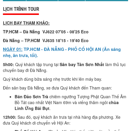
LỊCH TRÌNH TOUR
LỊCH BAY THAM KHẢO:
TP.HCM – Đà Nẵng VJ622 07'05 - 08'25 Eco
Đà Nẵng – TP.HCM VJ635 18'15 - 19'40 Eco
NGÀY 01:
TP.HCM - ĐÀ NẴNG - PHỐ CỔ HỘI AN (Ăn sáng
nhẹ, ăn trưa, tối).
5h00:
Quý khách tập trung tại
Sân bay Tân Sơn Nhất
làm thủ tục
chuyến bay đi Đà Nẵng.
Quý khách dùng bữa sáng nhẹ trước khi lên máy bay.
Đến sân bay Đà Nẵng, xe đưa Quý khách đến Tham quan:
Bán Đảo Sơn Trà
chiêm ngưỡng Tượng Phật Quan Thế Âm
Bồ Tát cao nhất Việt Nam 69m và viếng thăm ngôi
chùa
Linh Ứng Bãi Bụt
.
12h00:
Sau đó, quý khách ăn trưa tại nhà hàng địa phương. Xe
đưa Quý khách di chuyển về Hội An: