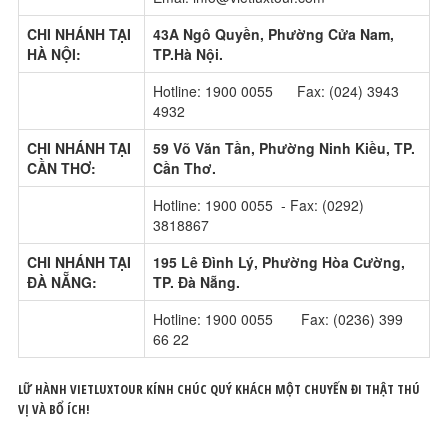
CHI NHÁNH TẠI
43A Ngô Quyền, Phường Cửa Nam,
HÀ NỘI:
TP.Hà Nội.
Hotline: 1900 0055 Fax: (024) 3943
4932
CHI NHÁNH TẠI
59 Võ Văn Tần, Phường Ninh Kiều, TP.
CẦN THƠ:
Cần Thơ.
Hotline: 1900 0055 - Fax: (0292)
3818867
CHI NHÁNH TẠI
195 Lê Đình Lý, Phường Hòa Cường,
ĐÀ NẴNG:
TP. Đà Nẵng.
Hotline: 1900 0055 Fax: (0236) 399
66 22
LỮ HÀNH VIETLUXTOUR KÍNH CHÚC QUÝ KHÁCH MỘT CHUYẾN ĐI THẬT THÚ
VỊ VÀ BỔ ÍCH!