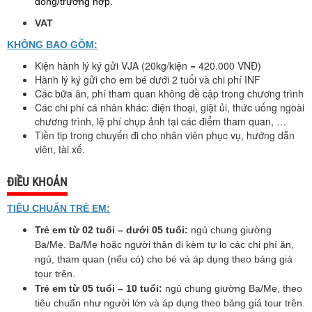
đồng/trường hợp.
VAT
KHÔNG BAO
GỒM:
Kiện hành lý ký gửi VJA (20kg/kiện = 420.000 VNĐ)
Hành lý ký gửi cho em bé dưới 2 tuổi và chi phí INF
Các bữa ăn, phí tham quan không đề cập trong chương trình
Các chi phí cá nhân khác: điện thoại, giặt ủi, thức uống ngoài
chương trình, lệ phí chụp ảnh tại các điểm tham quan, …
Tiền tip trong chuyến đi cho nhân viên phục vụ, hướng dẫn
viên, tài xế.
ĐIỀU KHOẢN
TIÊU CHUẨN TRẺ EM:
Trẻ em từ 02 tuổi – dưới 05 tuổi:
ngủ chung giường
Ba/Mẹ. Ba/Mẹ hoặc người thân đi kèm tự lo
các chi phí ăn,
ngủ, tham quan (nếu có) cho bé và áp dụng theo bảng giá
tour trên.
Trẻ em từ 05 tuổi – 10 tuổi:
ngủ chung giường Ba/Mẹ, theo
tiêu chuẩn như người lớn và áp dụng
theo bảng giá tour trên.