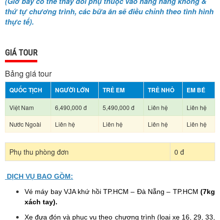
(Giờ bay có thể thay đổi phụ thuộc vào hãng hàng không &
thứ tự chương trình, các bữa ăn sẽ điều chỉnh theo tình hình
thực tế).
GIÁ TOUR
Bảng giá tour
QUỐC TỊCH
NGƯỜI LỚN
TRẺ EM
TRẺ NHỎ
EM BÉ
Việt Nam
6,490,000 đ
5,490,000 đ
Liên hệ
Liên hệ
Nước Ngoài
Liên hệ
Liên hệ
Liên hệ
Liên hệ
Phụ thu phòng đơn
0 đ
DỊCH VỤ BAO GỒM:
Vé máy bay VJA khứ hồi TP.HCM – Đà Nẵng – TP.HCM
(7kg
xách tay).
Xe đưa đón và phục vụ theo chương trình (loại xe 16, 29, 33,