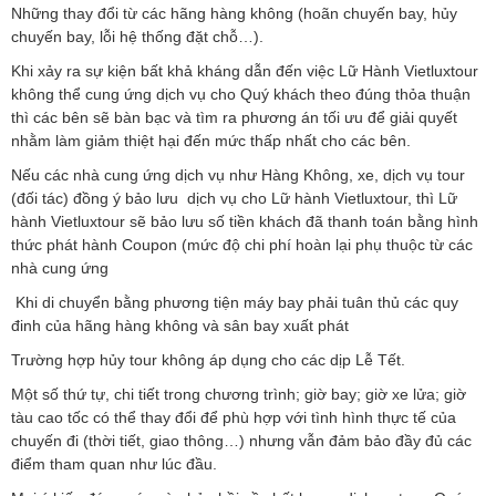
Những thay đổi từ các hãng hàng không (hoãn chuyến bay, hủy
chuyến bay, lỗi hệ thống đặt chỗ…).
Khi xảy ra sự kiện bất khả kháng dẫn đến việc Lữ Hành Vietluxtour
không thể cung ứng dịch vụ cho Quý khách theo đúng thỏa thuận
thì các bên sẽ bàn bạc và tìm ra phương án tối ưu để giải quyết
nhằm làm giảm thiệt hại đến mức thấp nhất cho các bên.
Nếu các nhà cung ứng dịch vụ như Hàng Không, xe, dịch vụ tour
(đối tác) đồng ý bảo lưu dịch vụ cho Lữ hành Vietluxtour, thì Lữ
hành Vietluxtour sẽ bảo lưu số tiền khách đã thanh toán bằng hình
thức phát hành Coupon (mức độ chi phí hoàn lại phụ thuộc từ các
nhà cung ứng
Khi di chuyển bằng phương tiện máy bay phải tuân thủ các quy
đinh của hãng hàng không và sân
bay xuất phát
Trường hợp hủy tour không áp dụng cho các dịp Lễ Tết.
Một số thứ tự, chi tiết trong chương trình; giờ bay; giờ xe lửa; giờ
tàu cao tốc có thể thay đổi để phù hợp với tình hình thực tế của
chuyến đi (thời tiết, giao thông…) nhưng vẫn đảm bảo đầy đủ các
điểm tham quan như lúc đầu.