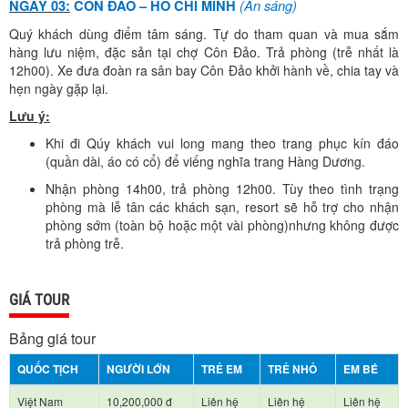
(Ăn sáng)
NGÀY 03:
CÔN ĐẢO – HỒ CHÍ MINH
Quý khách dùng điểm tâm sáng. Tự do tham quan và mua sắm
hàng lưu niệm, đặc sản tại chợ Côn Đảo. Trả phòng (trễ nhất là
12h00). Xe đưa đoàn ra sân bay Côn Đảo khởi hành về, chia tay và
hẹn ngày gặp lại.
Lưu ý:
Khi đi Qúy khách vui long mang theo trang phục kín đáo
(quần dài, áo có cổ) để viếng nghĩa trang Hàng Dương.
Nhận phòng 14h00, trả phòng 12h00. Tùy theo tình trạng
phòng mà lễ tân các khách sạn, resort sẽ hỗ trợ cho nhận
phòng sớm (toàn bộ hoặc một vài phòng)nhưng không được
trả phòng trễ.
GIÁ TOUR
Bảng giá tour
QUỐC TỊCH
NGƯỜI LỚN
TRẺ EM
TRẺ NHỎ
EM BÉ
Việt Nam
10,200,000 đ
Liên hệ
Liên hệ
Liên hệ