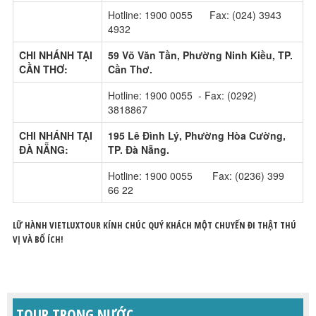
Hotline: 1900 0055 Fax: (024) 3943
4932
CHI NHÁNH TẠI
59 Võ Văn Tần, Phường Ninh Kiều, TP.
CẦN THƠ:
Cần Thơ.
Hotline: 1900 0055 - Fax: (0292)
3818867
CHI NHÁNH TẠI
195 Lê Đình Lý, Phường Hòa Cường,
ĐÀ NẴNG:
TP. Đà Nẵng.
Hotline: 1900 0055 Fax: (0236) 399
66 22
LỮ HÀNH VIETLUXTOUR KÍNH CHÚC QUÝ KHÁCH MỘT CHUYẾN ĐI THẬT THÚ
VỊ VÀ BỔ ÍCH!
TOUR TRONG NƯỚC