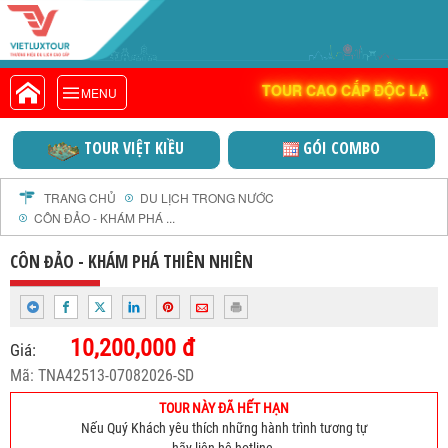
DOANH NGHIỆP Đ
VIETLUXTOUR.COM
TOUR CAO CẤP ĐỘC LẠ
TOUR CAO CẤP ĐỘC LẠ
MENU
TOUR TRONG NƯỚC
TOUR NƯỚC NGOÀI
TOUR VIỆT KIỀU
GÓI COMBO
TOUR KHỞI HÀNH TỪ HÀ NỘI
TOUR KHỞI HÀNH TỪ ĐÀ NẴNG
TRANG CHỦ
DU LỊCH TRONG NƯỚC
CÔN ĐẢO - KHÁM PHÁ ...
TOUR KHỞI HÀNH TỪ CẦN THƠ
TOUR ĐOÀN - M.I.C.E
CÔN ĐẢO - KHÁM PHÁ THIÊN NHIÊN
TOUR COMBO
DỊCH VỤ
10,200,000 đ
GIỚI THIỆU
Giá:
Mã: TNA42513-07082026-SD
HỒ SƠ NĂNG LỰC
PROFILE EN
TOUR NÀY ĐÃ HẾT HẠN
Nếu Quý Khách yêu thích những hành trình tương tự
THƯ KHEN VIETLUXTOUR