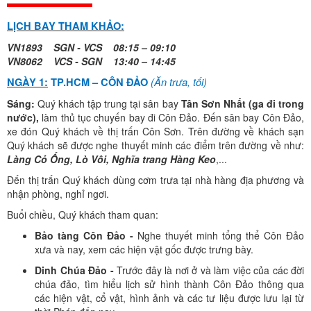
LỊCH BAY THAM KHẢO:
VN1893 SGN - VCS 08:15 – 09:10
VN8062 VCS - SGN 13:40 – 14:45
(Ăn
trưa, tối)
NGÀY 1:
TP.HCM – CÔN ĐẢO
Sáng:
Quý khách tập trung tại sân bay
Tân Sơn Nhất (ga đi trong
nước),
làm thủ tục chuyến bay đi Côn Đảo.
Đến sân bay Côn Đảo,
xe đón Quý khách về thị trấn Côn Sơn. Trên đường về khách sạn
Quý khách sẽ được nghe thuyết minh các điểm trên đường về như:
Làng Cỏ Ống, Lò Vôi, Nghĩa trang Hàng Keo
,...
Đến thị trấn Quý khách dùng cơm trưa tại nhà hàng địa phương và
nhận phòng, nghỉ ngơi.
Buổi chiều,
Quý khách tham quan:
Bảo tàng Côn Đảo -
Nghe thuyết minh tổng thể Côn Đảo
xưa và nay, xem các hiện vật gốc được trưng bày.
Dinh Chúa Đảo -
Trước đây là nơi ở và làm việc của các đời
chúa đảo, tìm hiểu lịch sử hình thành Côn Đảo thông qua
các hiện vật, cổ vật, hình ảnh và các tư liệu được lưu lại từ