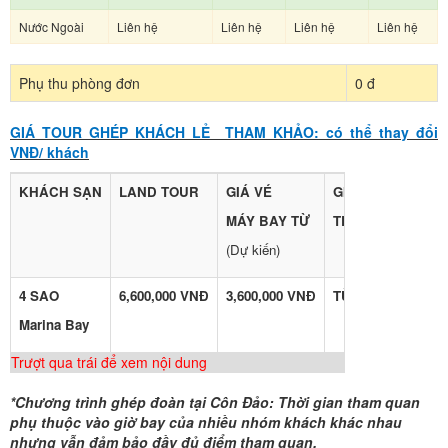
Nước Ngoài
Liên hệ
Liên hệ
Liên hệ
Liên hệ
Phụ thu phòng đơn
0 đ
GIÁ TOUR GHÉP KHÁCH LẺ THAM KHẢO: có thể thay đổi
VNĐ/ khách
KHÁCH SẠN
LAND TOUR
GIÁ VÉ
GIÁ TOUR
MÁY BAY TỪ
TRỌN GÓI
(Dự kiến)
4 SAO
6,600,000 VNĐ
3,600,000 VNĐ
TỪ 10,200,000 VN
Marina Bay
Trượt qua trái để xem nội dung
*Chương trình ghép đoàn tại Côn Đảo: Thời gian tham quan
phụ thuộc vào giờ bay của nhiều nhóm khách khác nhau
nhưng vẫn đảm bảo đầy đủ điểm tham quan.