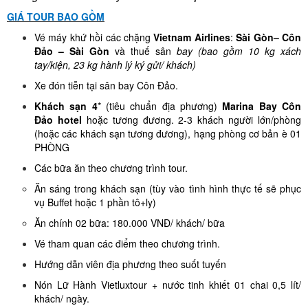
GIÁ TOUR BAO GỒM
Vé máy khứ hồi các chặng
Vietnam Airlines
:
Sài Gòn– Côn
Đảo – Sài Gòn
và thuế sân
bay (bao gồm 10 kg xách
tay/kiện, 23 kg hành lý ký gửi/ khách)
Xe đón tiễn tại sân bay Côn Đảo.
Khách sạn 4
* (tiêu chuẩn địa phương)
Marina Bay Côn
Đảo hotel
hoặc tương đương. 2-3 khách người lớn/phòng
(hoặc các khách sạn tương đương), hạng phòng cơ bản è 01
PHÒNG
Các bữa ăn theo chương trình tour.
Ăn sáng trong khách sạn (tùy vào tình hình thực tế sẽ phục
vụ Buffet hoặc 1 phần tô+ly)
Ăn chính 02 bữa: 180.000 VNĐ/ khách/ bữa
Vé tham quan các điểm theo chương trình.
Hướng dẫn viên địa phương theo suốt tuyến
Nón Lữ Hành Vietluxtour + nước tinh khiết 01 chai 0,5 lít/
khách/ ngày.