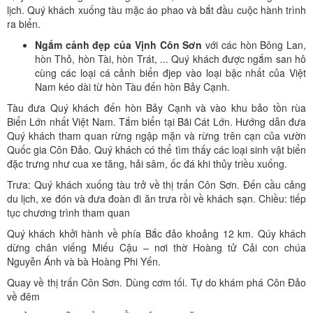
lịch. Quý khách xuống tàu mặc áo phao và bắt đầu cuộc hành trình
ra biển.
Ngắm cảnh đẹp của Vịnh Côn Sơn
với các hòn Bông Lan,
hòn Thỏ, hòn Tài, hòn Trát, ... Quý khách được ngắm san hô
cùng các loại cá cảnh biển đjep vào loại bậc nhất của Việt
Nam kéo dài từ hòn Tàu đến hòn Bảy Cạnh.
Tàu đưa Quý khách đến hòn Bảy Cạnh và vào khu bảo tồn rùa
Biển Lớn nhất Việt Nam. Tắm biển tại Bãi Cát Lớn. Hướng dẫn đưa
Quý khách tham quan rừng ngập mặn và rừng trên cạn của vườn
Quốc gia Côn Đảo. Quý khách có thể tìm thấy các loại sinh vật biển
đặc trưng như cua xe tăng, hải sâm, ốc đá khi thủy triều xuống.
Trưa: Quý khách xuống tàu trở về thị trấn Côn Sơn. Đến cầu cảng
du lịch, xe đón và đưa đoàn đi ăn trưa rồi về khách sạn. Chiều: tiếp
tục chương trình tham quan
Quý khách khởi hành về phía Bắc đảo khoảng 12 km. Qúy khách
dừng chân viếng Miếu Cậu – nơi thờ Hoàng tử Cải con chúa
Nguyễn Ánh và bà Hoàng Phi Yến.
Quay về thị trấn Côn Sơn. Dùng cơm tối. Tự do khám phá Côn Đảo
về đêm