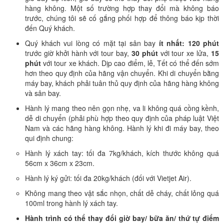
hàng không. Một số trường hợp thay đổi mà không báo
trước, chúng tôi sẽ cố gắng phối hợp để thông báo kịp thời
đến Quý khách.
Quý khách vui lòng có mặt tại sân bay
ít nhất:
120 phút
trước giờ khởi hành với tour bay,
30 phút
với tour xe lửa,
15
phút
với tour xe khách. Dịp cao điểm, lễ, Tết có thể đến sớm
hơn theo quy định của hãng vận chuyển. Khi di chuyển bằng
máy bay, khách phải tuân thủ quy định của hãng hàng không
và sân bay.
Hành lý mang theo nên gọn nhẹ, va li không quá cồng kềnh,
dễ di chuyển (phải phù hợp theo quy định của pháp luật Việt
Nam và các hãng hàng không. Hành lý khi đi máy bay, theo
qui định chung:
Hành lý xách tay: tối đa 7kg/khách, kích thước không quá
56cm x 36cm x 23cm.
Hành lý ký gửi: tối đa 20kg/khách (đối với Vietjet Air).
Không mang theo vật sắc nhọn, chất dễ cháy, chất lỏng quá
100ml trong hành lý xách tay.
Hành trình có thể thay đổi giờ bay/ bữa ăn/ thứ tự điểm