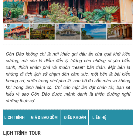
Côn Đảo không chỉ là nơi khắc ghi dấu ấn của quá khứ kiên
cường, mà còn là điểm đến lý tưởng cho những ai yêu biển
xanh, thích khám phá và muốn “reset” bản thân. Một bên là
những di tích lịch sử chạm đến cảm xúc, một bên là bãi biển
hoang sơ, nước trong như pha lê, san hô đủ sắc màu và không
khí trong lành hiếm có. Chỉ cần một lần đặt chân tới, bạn sẽ
hiểu vì sao Côn Đảo được mệnh danh là thiên đường nghỉ
dưỡng thực sự.
LỊCH TRÌNH
GIÁ & BAO GỒM
ĐIỀU KHOẢN
LIÊN HỆ
LỊCH TRÌNH TOUR