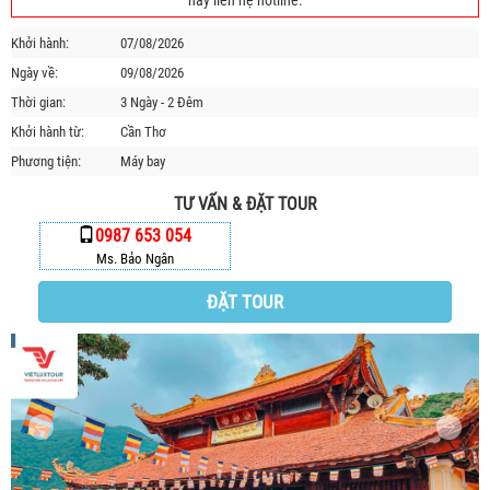
hãy liên hệ hotline.
HỘP THƯ GÓP Ý
Khởi hành:
07/08/2026
PROFILE HƯỚNG DẪN VIÊN
Ngày về:
09/08/2026
TUYỂN DỤNG
Thời gian:
3 Ngày - 2 Đêm
LIÊN HỆ
Khởi hành từ:
Cần Thơ
Phương tiện:
Máy bay
TƯ VẤN & ĐẶT TOUR
0987 653 054
Ms. Bảo Ngân
ĐẶT TOUR