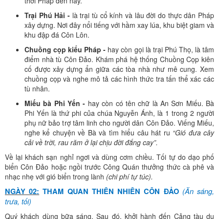
thời Pháp đến nay.
Trại Phú Hải -
là trại tù cổ kính và lâu đời do thực dân Pháp
xây dựng. Nơi đây nổi tiếng với hầm xay lúa, khu biệt giam và
khu đập đá Côn Lôn.
Chuồng cọp kiểu Pháp -
hay còn gọi là trại Phú Thọ, là tâm
điểm nhà tù Côn Đảo. Khám phá hệ thống Chuồng Cọp kiên
cố được xây dựng ẩn giữa các tòa nhà như mê cung. Xem
chuồng cọp và nghe mô tả các hình thức tra tấn thể xác các
tù nhân.
Miếu bà Phi Yến -
hay còn có tên chữ là An Sơn Miếu. Bà
Phi Yến là thứ phi của chúa Nguyễn Ánh, là 1 trong 2 người
phụ nữ bảo trợ tâm linh cho người dân Côn Đảo. Viếng Miếu,
nghe kể chuyện về Bà và tìm hiểu câu hát ru
“Gió đưa cây
cải về trời, rau răm ở lại chịu đời đắng cay”.
Về lại khách sạn nghỉ ngơi và dùng cơm chiều. Tối tự do dạo phố
biển Côn Đảo hoặc ngồi trước Công Quán thưởng thức cà phê và
nhạc nhẹ với gió biển trong lành
(chi phí tự túc).
(Ăn sáng,
NGÀY 02:
THAM QUAN THIÊN NHIÊN CÔN ĐẢO
trưa, tối)
Quý khách dùng bữa sáng. Sau đó, khởi hành đến Cảng tàu du