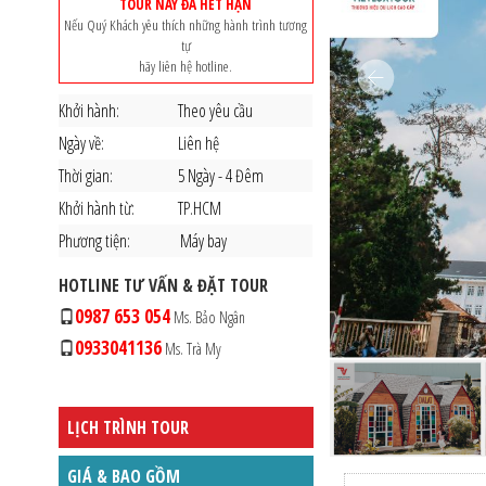
TOUR NÀY ĐÃ HẾT HẠN
Nếu Quý Khách yêu thích những hành trình tương
tự
hãy liên hệ hotline.
Khởi hành:
Theo yêu cầu
Ngày về:
Liên hệ
Thời gian:
5 Ngày - 4 Đêm
Khởi hành từ:
TP.HCM
Phương tiện:
Máy bay
HOTLINE TƯ VẤN & ĐẶT TOUR
0987 653 054
Ms. Bảo Ngân
0933041136
Ms. Trà My
LỊCH TRÌNH TOUR
GIÁ & BAO GỒM