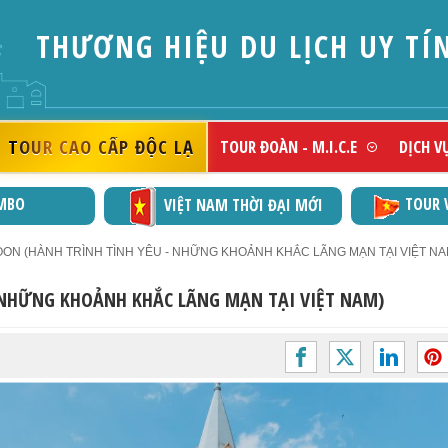
THƯƠNG HIỆU DU LỊCH UY TÍ
TOUR CAO CẤP ĐỘC LẠ
TOUR ĐOÀN - M.I.C.E
DỊCH V
MBO
TOUR 
VIỆT NAM THỜI ĐẠI MỚI
ON (HÀNH TRÌNH TÌNH YÊU - NHỮNG KHOẢNH KHẮC LÃNG MẠN TẠI VIỆT NAM
 NHỮNG KHOẢNH KHẮC LÃNG MẠN TẠI VIỆT NAM)