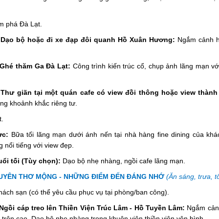
m phá Đà Lạt.
 Dạo bộ hoặc đi xe đạp đôi quanh Hồ Xuân Hương:
Ngắm cảnh hồ
 Ghé thăm Ga Đà Lạt:
Công trình kiến trúc cổ, chụp ảnh lãng mạn với
Thư giãn tại một quán cafe có view đồi thông hoặc view thành
g khoảnh khắc riêng tư.
t.
ực:
Bữa tối lãng mạn dưới ánh nến tại nhà hàng fine dining của khác
 nổi tiếng với view đẹp.
ổi tối (Tùy chọn):
Dạo bộ nhẹ nhàng, ngồi cafe lãng mạn.
UYÊN THƠ MỘNG - NHỮNG ĐIỂM ĐẾN ĐÁNG NHỚ
(Ăn sáng, trưa, tố
hách sạn (có thể yêu cầu phục vụ tại phòng/ban công).
Ngồi cáp treo lên Thiền Viện Trúc Lâm - Hồ Tuyền Lâm:
Ngắm cảnh
 trên cao. Dạo bộ nhẹ nhàng trong khuôn viên thiền viện yên bình.