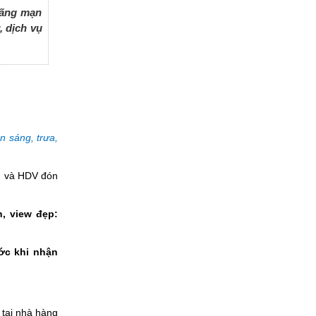
lãng mạn
, dịch vụ
n sáng, trưa,
i) và HDV đón
, view đẹp:
ước khi nhận
 tại nhà hàng