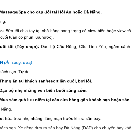
Massage/Spa cho cặp đôi tại Hội An hoặc Đà Nẵng.
ẵng.
c:
Bữa tối chia tay tại nhà hàng sang trọng có view biển hoặc view 
cuối tuần có phun lửa/nước).
ổi tối (Tùy chọn):
Dạo bộ Cầu Rồng, Cầu Tình Yêu, ngắm cảnh
ÃN
(Ăn sáng, trưa)
hách sạn. Tự do.
hư giãn tại khách sạn/resort lần cuối, bơi lội.
 Dạo bộ nhẹ nhàng ven biển buổi sáng sớm.
Mua sắm quà lưu niệm tại các cửa hàng gần khách sạn hoặc sân 
à Nẵng.
c:
Bữa trưa nhẹ nhàng, lãng mạn trước khi ra sân bay.
ách sạn. Xe riêng đưa ra sân bay Đà Nẵng (DAD) cho chuyến bay khở