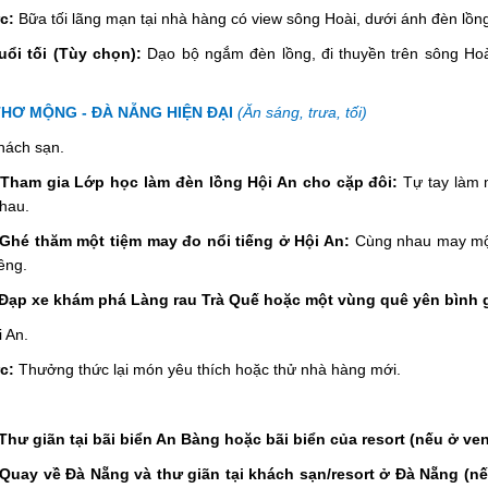
c:
Bữa tối lãng mạn tại nhà hàng có view sông Hoài, dưới ánh đèn lồng
ổi tối (Tùy chọn):
Dạo bộ ngắm đèn lồng, đi thuyền trên sông Hoà
THƠ MỘNG - ĐÀ NẴNG HIỆN ĐẠI
(Ăn sáng, trưa, tối)
hách sạn.
 Tham gia Lớp học làm đèn lồng Hội An cho cặp đôi:
Tự tay làm 
hau.
Ghé thăm một tiệm may đo nổi tiếng ở Hội An:
Cùng nhau may một
êng.
Đạp xe khám phá Làng rau Trà Quế hoặc một vùng quê yên bình g
i An.
c:
Thưởng thức lại món yêu thích hoặc thử nhà hàng mới.
Thư giãn tại bãi biển An Bàng hoặc bãi biển của resort (nếu ở ven
Quay về Đà Nẵng và thư giãn tại khách sạn/resort ở Đà Nẵng (n