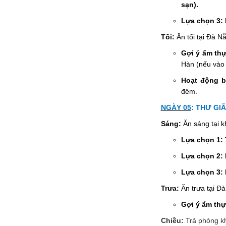
sạn).
Lựa chọn 3: 
Tối:
Ăn tối tại Đà N
Gợi ý ẩm thự
Hàn (nếu vào 
Hoạt động bu
đêm.
NGÀY 05
:
THƯ GI
Sáng:
Ăn sáng tại k
Lựa chọn 1: T
Lựa chọn 2:
Lựa chọn 3: 
Trưa:
Ăn trưa tại Đ
Gợi ý ẩm thự
Chiều:
Trả phòng kh