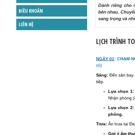
Dành riêng cho 
ĐIỀU KHOẢN
bên nhau. Chuyến
sang trọng và nh
LIÊN HỆ
LỊCH TRÌNH T
NGÀY 01
:
CHẠM NG
tối)
Sáng:
Đến sân bay L
tiếp.
Lựa chọn 1:
Nhận phòng (
Lựa chọn 2: 
phòng.
Trưa:
Ăn trưa tại Đà
Gợi ý ẩm thự