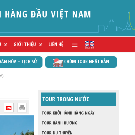
N HÀNG ĐẦU VIỆT NAM
Ụ
GIỚI THIỆU
LIÊN HỆ
VĂN HÓA – LỊCH SỬ
CHÙM TOUR NHẬT BẢN
)...
TOUR TRONG NƯỚC
TOUR KHỞI HÀNH HÀNG NGÀY
TOUR HÀNH HƯƠNG
TOUR DU THUYỀN