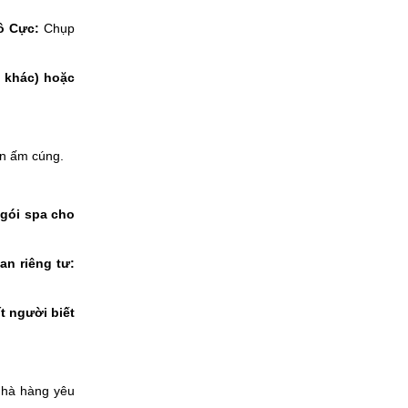
ô Cực:
Chụp
 khác) hoặc
an ấm cúng.
 gói spa cho
an riêng tư:
t người biết
nhà hàng yêu