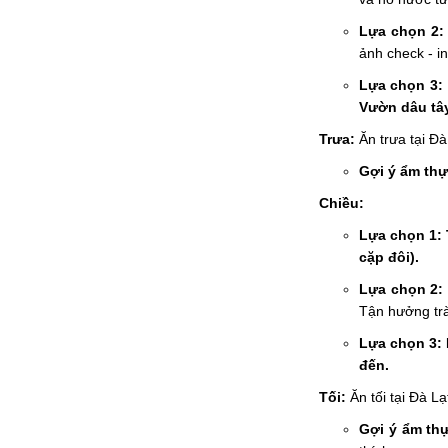
Lựa chọn 2:
ảnh check - in
Lựa chọn 3:
Vườn dâu tây
Trưa:
Ăn trưa tại Đà
Gợi ý ẩm thự
Chiều:
Lựa chọn 1: 
cặp đôi).
Lựa chọn 2: 
Tận hưởng trà
Lựa chọn 3: 
đến.
Tối:
Ăn tối tại Đà Lạ
Gợi ý ẩm th