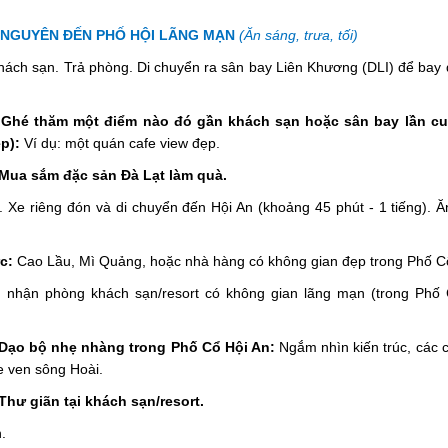
 NGUYÊN ĐẾN PHỐ HỘI LÃNG MẠN
(Ăn sáng, trưa, tối)
hách sạn. Trả phòng. Di chuyển ra sân bay Liên Khương (DLI) để ba
 Ghé thăm một điểm nào đó gần khách sạn hoặc sân bay lần cuố
p):
Ví dụ: một quán cafe view đẹp.
Mua sắm đặc sản Đà Lạt làm quà.
Xe riêng đón và di chuyển đến Hội An (khoảng 45 phút - 1 tiếng). Ăn
c:
Cao Lầu, Mì Quảng, hoặc nhà hàng có không gian đẹp trong Phố C
 nhận phòng khách sạn/resort có không gian lãng mạn (trong Phố
Dạo bộ nhẹ nhàng trong Phố Cổ Hội An:
Ngắm nhìn kiến trúc, các 
fe ven sông Hoài.
Thư giãn tại khách sạn/resort.
.