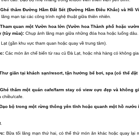
 Ghé thăm Đường Hầm Đất Sét (Đường Hầm Điêu Khắc) và Hồ V
 lãng mạn tại các công trình nghệ thuật giữa thiên nhiên.
 Tham quan một Vườn hoa lớn (Vườn hoa Thành phố hoặc vườn
 (tùy mùa):
Chụp ảnh lãng mạn giữa những đóa hoa hoặc luống dâu.
 Lạt (gần khu vực tham quan hoặc quay về trung tâm).
c:
Các món ăn chế biến từ rau củ Đà Lạt, hoặc nhà hàng có không gi
Thư giãn tại khách sạn/resort, tận hưởng bể bơi, spa (có thể đặt
Ghé thăm một quán cafe/farm stay có view cực đẹp và không gi
 chiều/cafe.
Dạo bộ trong một rừng thông yên tĩnh hoặc quanh một hồ nước í
t.
ực:
Bữa tối lãng mạn thứ hai, có thể thử món ăn khác hoặc quay lại 