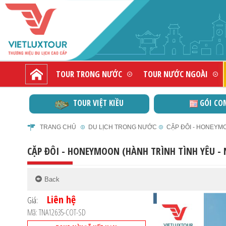
TOUR TRONG NƯỚC
TOUR NƯỚC NGOÀI
TOUR VIỆT KIỀU
GÓI CO
TRANG CHỦ
DU LỊCH TRONG NƯỚC
CẶP ĐÔI - HONEYMO
CẶP ĐÔI - HONEYMOON (HÀNH TRÌNH TÌNH YÊU -
Liên hệ
Giá:
Mã: TNA12635-COT-SD