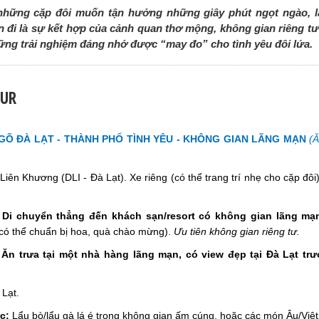
những cặp đôi muốn tận hưởng những giây phút ngọt ngào, 
 đi là sự kết hợp của cảnh quan thơ mộng, không gian riêng tư
ững trải nghiệm đáng nhớ được “may đo” cho tình yêu đôi lứa.
OUR
Õ ĐÀ LẠT - THÀNH PHỐ TÌNH YÊU - KHÔNG GIAN LÃNG MẠN
(Ă
iên Khương (DLI - Đà Lạt). Xe riêng (có thể trang trí nhẹ cho cặp đô
 Di chuyển thẳng đến khách sạn/resort có không gian lãng mạn
có thể chuẩn bị hoa, quà chào mừng).
Ưu tiên không gian riêng tư.
Ăn trưa tại một nhà hàng lãng mạn, có view đẹp tại Đà Lạt tr
 Lạt.
c:
Lẩu bò/lẩu gà lá é trong không gian ấm cúng, hoặc các món Âu/Việt