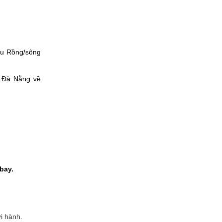
cầu Rồng/sông
 Đà Nẵng về
bay.
i hành.