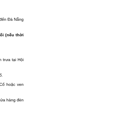
y đến Đà Nẵng
i (nếu thời
 trưa tại Hội
ổ.
 Cổ hoặc ven
cửa hàng đèn