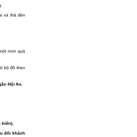
.
i và thả đèn
một món quà
 bộ đồ theo
ần Hội An.
 biển).
ếu đổi khách