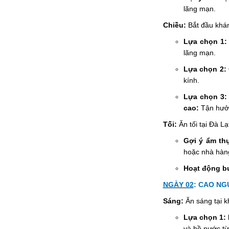
lãng mạn.
Chiều:
Bắt đầu khá
Lựa chọn 1:
lãng mạn.
Lựa chọn 2:
kính.
Lựa chọn 3: 
cao:
Tận hưởn
Tối:
Ăn tối tại Đà Lạ
Gợi ý ẩm th
hoặc nhà hàng
Hoạt động bu
NGÀY 02
:
CAO NG
Sáng:
Ăn sáng tại k
Lựa chọn 1: 
và hồ nước từ