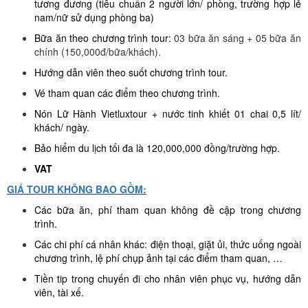
tương đương (tiêu chuẩn 2 người lớn/ phòng, trường hợp lẻ
nam/nữ sử dụng phòng ba)
Bữa ăn theo chương trình tour:
03 bữa ăn sáng + 05 bữa ăn
chính (150,000đ/bữa/khách).
Hướng dẫn viên theo suốt chương trình tour.
Vé tham quan các điểm theo chương trình.
Nón Lữ Hành Vietluxtour + nước tinh khiết 01 chai 0,5 lít/
khách/ ngày.
Bảo hiểm du lịch tối đa là 120,000,000 đồng/trường hợp.
VAT
GIÁ TOUR KHÔNG BAO GỒM:
Các bữa ăn, phí tham quan không đề cập trong chương
trình.
Các chi phí cá nhân khác: điện thoại, giặt ủi, thức uống ngoài
chương trình, lệ phí chụp ảnh tại các điểm tham quan, …
Tiền tip trong chuyến đi cho nhân viên phục vụ, hướng dẫn
viên, tài xế.