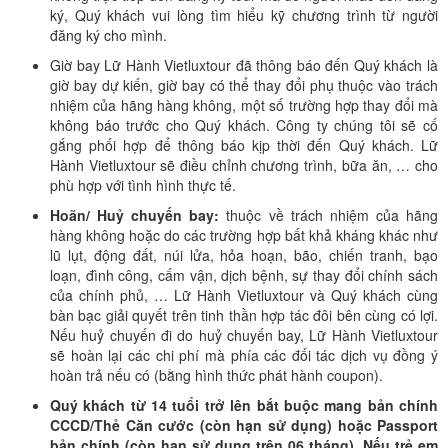
ký, Quý khách vui lòng tìm hiểu kỹ chương trình từ người
đăng ký cho mình.
Giờ bay Lữ Hành Vietluxtour đã thông báo đến Quý khách là
giờ bay dự kiến, giờ bay có thể thay đổi phụ thuộc vào trách
nhiệm của hãng hàng không, một số trường hợp thay đổi mà
không báo trước cho Quý khách. Công ty chúng tôi sẽ cố
gắng phối hợp để thông báo kịp thời đến Quý khách. Lữ
Hành Vietluxtour sẽ điều chỉnh chương trình, bữa ăn, … cho
phù hợp với tình hình thực tế.
Hoãn/ Huỷ chuyến bay:
thuộc về trách nhiệm của hãng
hàng không hoặc do các trường hợp bất khả kháng khác như
lũ lụt, động đất, núi lửa, hỏa hoạn, bão, chiến tranh, bạo
loạn, đình công, cấm vận, dịch bệnh, sự thay đổi chính sách
của chính phủ, … Lữ Hành Vietluxtour và Quý khách cùng
bàn bạc giải quyết trên tinh thần hợp tác đôi bên cùng có lợi.
Nếu huỷ chuyến đi do huỷ chuyến bay, Lữ Hành Vietluxtour
sẽ hoàn lại các chi phí mà phía các đối tác dịch vụ đồng ý
hoàn trả nếu có (bằng hình thức phát hành coupon).
Quý khách từ 14 tuổi trở lên bắt buộc mang bản chính
CCCD/Thẻ Căn cước (còn hạn sử dụng) hoặc Passport
bản chính (còn hạn sử dụng trên 06 tháng). Nếu trẻ em