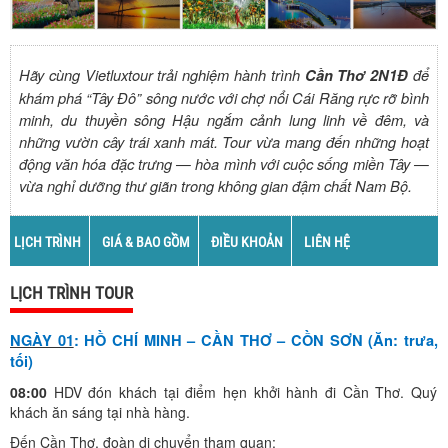
Hãy cùng Vietluxtour trải nghiệm hành trình
để
Cần Thơ 2N1Đ
khám phá “Tây Đô” sông nước với chợ nổi Cái Răng rực rỡ bình
minh, du thuyền sông Hậu ngắm cảnh lung linh về đêm, và
những vườn cây trái xanh mát. Tour vừa mang đến những hoạt
động văn hóa đặc trưng — hòa mình với cuộc sống miền Tây —
vừa nghỉ dưỡng thư giãn trong không gian đậm chất Nam Bộ.
LỊCH TRÌNH
GIÁ & BAO GỒM
ĐIỀU KHOẢN
LIÊN HỆ
LỊCH TRÌNH TOUR
NGÀY 01
: HỒ CHÍ MINH – CẦN THƠ – CỒN SƠN (Ăn: trưa,
tối)
08:00
HDV đón khách
tại điểm hẹn khởi hành đi Cần Thơ. Quý
khách ăn sáng tại nhà hàng.
Đến Cần Thơ, đoàn di chuyển tham quan: