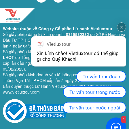
Website thuộc về Công ty Cổ phần Lữ hành Vietluxtour
Số giấy phép đăng ký kinh doanh:
0315532382
do Sở Kế Hoạch và
Đầu Tư TP. HCM cấp lần đầu ngày 28/02/2019 (sửa đổi bổ sung
Vietluxtour
lần 4 ngày 04/06/2024).
Số giấy phép kinh doanh lữ hành quốc tế:
79-1111/2019/TCDL-GP
Xin kính chào! Vietluxtour có thể giúp 
LHQT
do Tổng Cục Du Lịch (nay là Cục Du lịch quốc gia Việt Nam)
gì cho Quý Khách!
cấp lần đầu ngày 26/09/2019 (sửa đổi, bổ sung lần 3 ngày
03/02/2023).
Số giấy phép kinh doanh vận tải bằng xe ô tô:
11924
do Sở Giao
Tư vấn tour đoàn
Thông Vận Tải TP.HCM cấp lần 2 ngày 21/02/2023.
Bản quyền thuộc Lữ Hành Vietluxtour ® 2024. Ghi rõ nguồn
www.vietluxtour.com
Tư vấn tour trong nước
Tư vấn tour nước ngoài
1