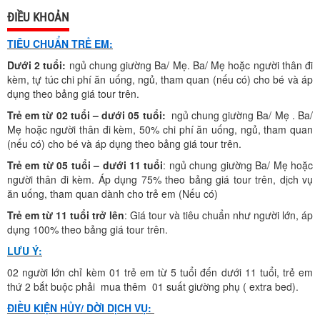
ĐIỀU KHOẢN
TIÊU CHUẨN TRẺ EM:
Dưới 2 tuổi:
ngủ chung giường Ba/ Mẹ. Ba/ Mẹ hoặc người thân đi
kèm, tự túc chi phí ăn uống, ngủ, tham quan (nếu có) cho bé và áp
dụng theo bảng giá tour trên.
Trẻ em từ 02 tuổi – dưới 05 tuổi:
ngủ chung giường Ba/ Mẹ . Ba/
Mẹ hoặc người thân đi kèm, 50% chi phí ăn uống, ngủ, tham quan
(nếu có) cho bé và áp dụng theo bảng giá tour trên.
Trẻ em từ 05 tuổi – dưới 11 tuổi
: ngủ chung giường Ba/ Mẹ hoặc
người thân đi kèm. Áp dụng 75% theo bảng giá tour trên, dịch vụ
ăn uống, tham quan dành cho trẻ em (Nếu có)
Trẻ em từ 11 tuổi trở lên
: Giá tour và tiêu chuẩn như người lớn, áp
dụng 100% theo bảng giá tour trên.
LƯU Ý:
02 người lớn chỉ kèm 01 trẻ em từ 5 tuổi đến dưới 11 tuổi, trẻ em
thứ 2 bắt buộc phải mua thêm 01 suất giường phụ ( extra bed).
ĐIỀU KIỆN HỦY/ DỜI DỊCH VỤ: