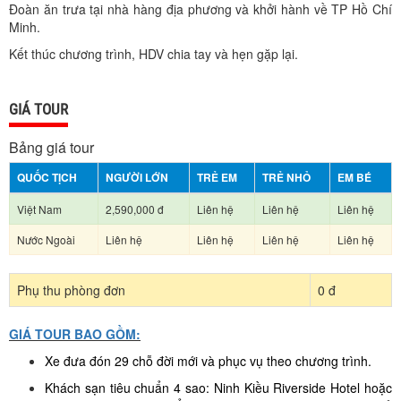
Đoàn ăn trưa tại nhà hàng địa phương và khởi hành về TP Hồ Chí
Minh.
Kết thúc chương trình, HDV chia tay và hẹn gặp lại.
GIÁ TOUR
Bảng giá tour
QUỐC TỊCH
NGƯỜI LỚN
TRẺ EM
TRẺ NHỎ
EM BÉ
Việt Nam
2,590,000 đ
Liên hệ
Liên hệ
Liên hệ
Nước Ngoài
Liên hệ
Liên hệ
Liên hệ
Liên hệ
Phụ thu phòng đơn
0 đ
GIÁ TOUR BAO GỒM:
Xe đưa đón 29 chỗ đời mới và phục vụ theo chương trình.
Khách sạn tiêu chuẩn 4 sao: Ninh Kiều Riverside Hotel hoặc