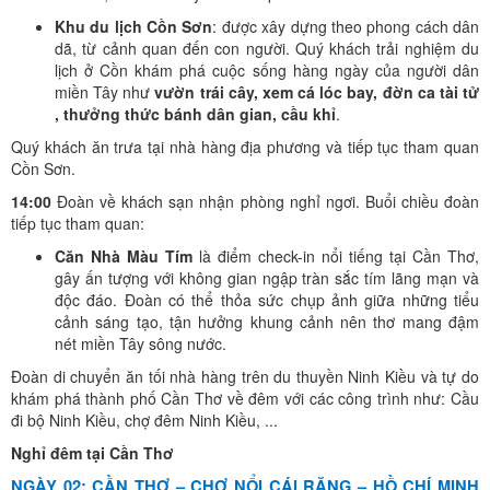
Khu du lịch Cồn Sơn
: được xây dựng theo phong cách dân
dã, từ cảnh quan đến con người. Quý khách trải nghiệm du
lịch ở Cồn khám phá cuộc sống hàng ngày của người dân
miền Tây như
vườn trái cây, xem cá lóc bay, đờn ca tài tử
, thưởng thức bánh dân gian, cầu khỉ
.
Quý khách ăn trưa tại nhà hàng địa phương và tiếp tục tham quan
Cồn Sơn.
14:00
Đoàn về khách sạn nhận phòng nghỉ ngơi. Buổi chiều đoàn
tiếp tục tham quan:
Căn Nhà Màu Tím
là điểm check-in nổi tiếng tại Cần Thơ,
gây ấn tượng với không gian ngập tràn sắc tím lãng mạn và
độc đáo. Đoàn có thể thỏa sức chụp ảnh giữa những tiểu
cảnh sáng tạo, tận hưởng khung cảnh nên thơ mang đậm
nét miền Tây sông nước.
Đoàn di chuyển ăn tối nhà hàng trên du thuyền Ninh Kiều và tự do
khám phá thành phố Cần Thơ về đêm với các công trình như: Cầu
đi bộ Ninh Kiều, chợ đêm Ninh Kiều, ...
Nghỉ đêm tại Cần Thơ
NGÀY 02
: CẦN THƠ – CHỢ NỔI CÁI RĂNG – HỒ CHÍ MINH