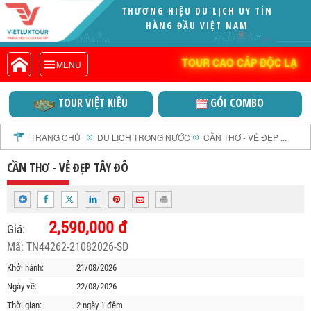
VIETLUXTOUR.COM
TOUR CAO CẤP ĐỘC LẠ
TOUR CAO CẤP ĐỘC LẠ
MENU
TOUR TRONG NƯỚC
TOUR NƯỚC NGOÀI
TOUR VIỆT KIỀU
GÓI COMBO
TOUR KHỞI HÀNH TỪ HÀ NỘI
TOUR KHỞI HÀNH TỪ ĐÀ NẴNG
TRANG CHỦ
DU LỊCH TRONG NƯỚC
CẦN THƠ - VẺ ĐẸP ...
TOUR KHỞI HÀNH TỪ CẦN THƠ
CẦN THƠ - VẺ ĐẸP TÂY ĐÔ
TOUR ĐOÀN - M.I.C.E
TOUR COMBO
DỊCH VỤ
2,590,000 đ
Giá:
GIỚI THIỆU
Mã: TN44262-21082026-SD
HỒ SƠ NĂNG LỰC
Khởi hành:
21/08/2026
PROFILE EN
Ngày về:
22/08/2026
THƯ KHEN VIETLUXTOUR
Thời gian:
2 ngày 1 đêm