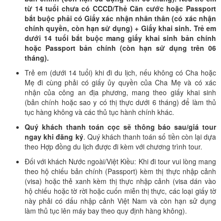
từ 14 tuổi chưa có CCCD/Thẻ Căn cước hoặc Passport
bắt buộc phải có Giấy xác nhận nhân thân (có xác nhận
chính quyền, còn hạn sử dụng) + Giấy khai sinh. Trẻ em
dưới 14 tuổi bắt buộc mang giấy khai sinh bản chính
hoặc Passport bản chính (còn hạn sử dụng trên 06
tháng).
Trẻ em (dưới 14 tuổi) khi đi du lịch, nếu không có Cha hoặc
Mẹ đi cùng phải có giấy ủy quyền của Cha Mẹ và có xác
nhận của công an địa phương, mang theo giấy khai sinh
(bản chính hoặc sao y có thị thực dưới 6 tháng) để làm thủ
tục hàng không và các thủ tục hành chính khác.
Quý khách thanh toán cọc sẽ thông báo sau/giá tour
ngay khi đăng ký
. Quý khách thanh toán số tiền còn lại dựa
theo Hợp đồng du lịch được đi kèm với chương trình tour.
Đối với khách Nước ngoài/Việt Kiều: Khi đi tour vui lòng mang
theo hộ chiếu bản chính (Passport) kèm thị thực nhập cảnh
(visa) hoặc thẻ xanh kèm thị thực nhập cảnh (visa dán vào
hộ chiếu hoặc tờ rời hoặc cuốn miễn thị thực, các loại giấy tờ
này phải có dấu nhập cảnh Việt Nam và còn hạn sử dụng
làm thủ tục lên máy bay theo quy định hàng không).