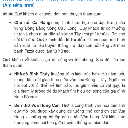
(Ăn: sáng, trưa)
05:00
Quý khách di chuyển đến bến thuyền tham quan:
Chợ nổi Cái Răng:
một hình thức họp chợ đặc trưng của
vùng Đồng Bằng Sông Cửu Long, Quý khách tự do thưởng
thức và chọn mua đặc sản Miền Tây (chi phí tự túc). Rời chợ
nổi tàu đưa Quý khách đến
lò hủ tiếu
. Tham quan mô hình
sản xuất hủ tiếu truyền thống. Tại đây còn nổi tiếng với món
bánh Pizza được làm từ hủ tiếu.
Quý khách về khách sạn ăn sáng và trả phòng. Sau đó tiếp tục
tham quan:
Nhà cổ Bình Thủy
là công trình kiến trúc hơn 150 năm tuổi,
mang đậm nét giao thoa giữa văn hóa Đông – Tây. Ngôi nhà
nổi bật với lối thiết kế tinh xảo, lưu giữ nhiều cổ vật quý, là
địa điểm lý tưởng để du khách tìm hiểu đời sống của gia đình
Nam Bộ xưa.
Đền thờ Vua Hùng Cần Thơ
là công trình văn hóa tâm linh
quy mô lớn, được xây dựng để tưởng nhớ công ơn các Vua
Hùng – những người lập nên nước Văn Lang. Với kiến trúc
trang nghiêm, hài hòa giữa truyền thống và hiện đại.