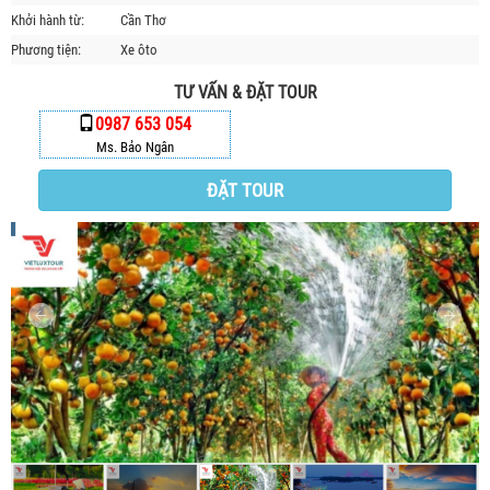
Khởi hành từ:
Cần Thơ
HỘP THƯ GÓP Ý
Phương tiện:
Xe ôto
PROFILE HƯỚNG DẪN VIÊN
TUYỂN DỤNG
TƯ VẤN & ĐẶT TOUR
0987 653 054
LIÊN HỆ
Ms. Bảo Ngân
ĐẶT TOUR