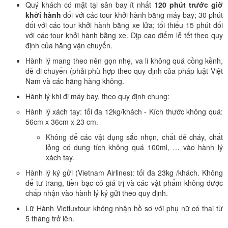
Quý khách có mặt tại sân bay ít nhất
120 phút trước giờ
khởi hành
đối với các tour khởi hành bằng máy bay; 30 phút
đối với các tour khởi hành bằng xe lửa; tối thiểu 15 phút đối
với các tour khởi hành bằng xe. Dịp cao điểm lễ tết theo quy
định của hãng vận chuyển.
Hành lý mang theo nên gọn nhẹ, va li không quá cồng kềnh,
dễ di chuyển (phải phù hợp theo quy định của pháp luật Việt
Nam và các hãng hàng không.
Hành lý khi đi máy bay, theo quy định chung:
Hành lý xách tay: tối đa 12kg/khách - Kích thước không quá:
56cm x 36cm x 23 cm.
Không để các vật dụng sắc nhọn, chất dễ cháy, chất
lỏng có dung tích không quá 100ml, … vào hành lý
xách tay.
Hành lý ký gửi (Vietnam Airlines): tối đa 23kg /khách. Không
để tư trang, tiền bạc có giá trị và các vật phẩm không được
chấp nhận vào hành lý ký gửi theo quy định.
Lữ Hành Vietluxtour không nhận hồ sơ với phụ nữ có thai từ
5 tháng trở lên.