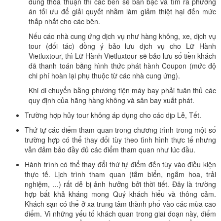
đúng thỏa thuận thì các bên sẽ bàn bạc và tìm ra phương
án tối ưu để giải quyết nhằm làm giảm thiệt hại đến mức
thấp nhất cho các bên.
Nếu các nhà cung ứng dịch vụ như hàng không, xe, dịch vụ
tour (đối tác) đồng ý bảo lưu dịch vụ cho Lữ Hành
Vietluxtour, thì Lữ Hành Vietluxtour sẽ bảo lưu số tiền khách
đã thanh toán bằng hình thức phát hành Coupon (mức độ
chi phí hoàn lại phụ thuộc từ các nhà cung ứng).
Khi di chuyển bằng phương tiện máy bay phải tuân thủ các
quy định của hãng hàng không và sân bay xuất phát.
Trường hợp hủy tour không áp dụng cho các dịp Lễ, Tết.
Thứ tự các điểm tham quan trong chương trình trong một số
trường hợp có thể thay đổi tùy theo tình hình thực tế nhưng
vẫn đảm bảo đầy đủ các điểm tham quan như lúc đầu.
Hành trình có thể thay đổi thứ tự điểm đến tùy vào điều kiện
thực tế. Lịch trình tham quan (tắm biển, ngắm hoa, trải
nghiệm, ...) rất dễ bị ảnh hưởng bởi thời tiết. Đây là trường
hợp bất khả kháng mong Quý khách hiểu và thông cảm.
Khách sạn có thể ở xa trung tâm thành phố vào các mùa cao
điểm. Vì những yếu tố khách quan trong giai đoạn này, điểm