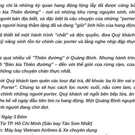
g chỉ là những kỳ quan hang động lộng lẫy đã được công b
n kia Thiên đường" - nơi có những khu rừng nguyên sinh, n
ười bản địa biết, và đặc biệt là câu chuyện của những "porte
g người hùng thầm lặng đã và đang "giữ" linh hồn của hang độn
thiết kế một hành trình "chất" và độc quyền, đưa Quý khách
kỹ năng sinh tồn từ chính các porter và lắng nghe nhịp đập th
e quá nhiều về "Thiên đường" ở Quảng Bình. Nhưng hành trìn
 "Bên kia Thiên đường" – đến với thế giới của rừng rậm, của
 những câu chuyện chân thực nhất.
Quý khách tạm quên các tour đại trà, để khoác ba lô lên vai v
Porter". Chúng ta sẽ học cách lọc nước suối, nấu cơm lam, 
 chính những người porter. Quý khách sẽ ngồi bên bếp lửa, ăn
ghe kể về ngày đầu tiên tìm ra hang động. Một Quảng Bình nguyê
nh người đang chờ đợi.
4 Ngày 3 Đêm
 Từ TP. Hồ Chí Minh (Sân bay Tân Sơn Nhất)
n: Máy bay Vietnam Airlines & Xe chuyên dụng