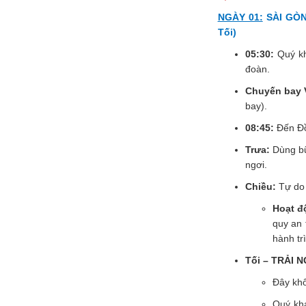
NGÀY 01:
SÀI GÒN
Tối)
05:30:
Quý kh
đoàn.
Chuyến bay V
bay).
08:45:
Đến Đồ
Trưa:
Dùng bữ
ngơi.
Chiều:
Tự do 
Hoạt đ
quy an 
hành tr
Tối – TRẢI
Đây khô
Quý khá