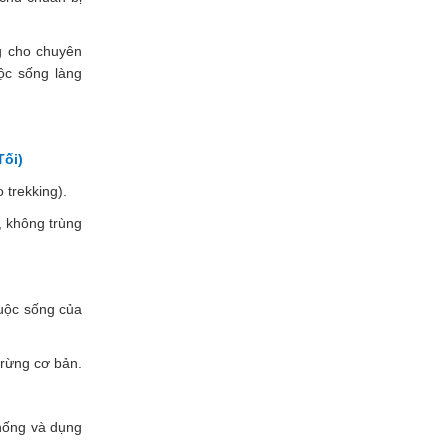
g cho chuyên
ộc sống làng
ối)
 trekking).
 không trùng
cuộc sống của
 rừng cơ bản.
hống và dụng