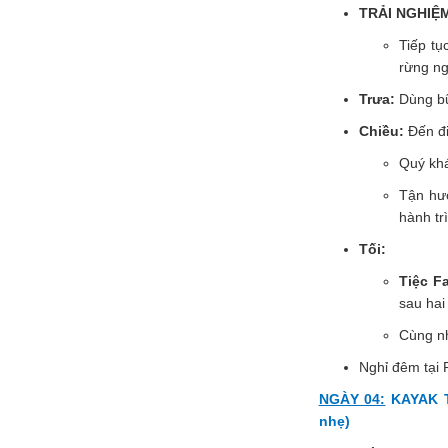
TRẢI NGHIỆ
Tiếp tụ
rừng ng
Trưa:
Dùng bữ
Chiều:
Đến đi
Quý khá
Tận hưở
hành tr
Tối:
Tiệc Fa
sau hai
Cùng nh
Nghỉ đêm tại
NGÀY 04:
KAYAK T
nhẹ)