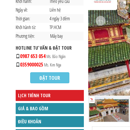
Khởi hành:
Theo yêu cầu
Ngày về:
Liên hệ
Thời gian:
4 ngày 3 đêm
Khởi hành từ:
TP.HCM
Phương tiện:
Máy bay
HOTLINE TƯ VẤN & ĐẶT TOUR
0987 653 054
Ms. Bảo Ngân
0359000025
Ms. Kim Nga
ĐẶT TOUR
LỊCH TRÌNH TOUR
GIÁ & BAO GỒM
ĐIỀU KHOẢN