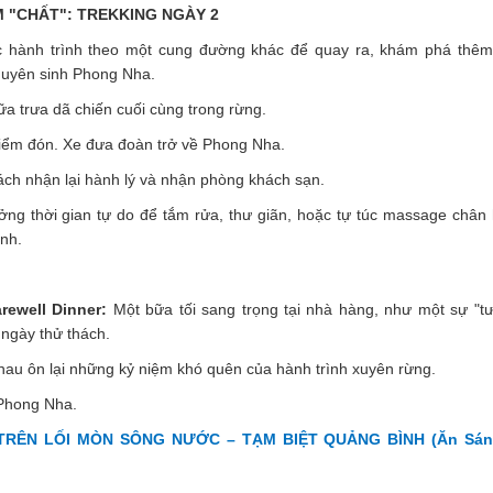
M "CHẤT": TREKKING NGÀY 2
c hành trình theo một cung đường khác để quay ra, khám phá thêm 
uyên sinh Phong Nha.
a trưa dã chiến cuối cùng trong rừng.
ểm đón. Xe đưa đoàn trở về Phong Nha.
ch nhận lại hành lý và nhận phòng khách sạn.
ng thời gian tự do để tắm rửa, thư giãn, hoặc tự túc massage chân
ình.
rewell Dinner:
Một bữa tối sang trọng tại nhà hàng, như một sự "t
 ngày thử thách.
au ôn lại những kỷ niệm khó quên của hành trình xuyên rừng.
 Phong Nha.
RÊN LỐI MÒN SÔNG NƯỚC – TẠM BIỆT QUẢNG BÌNH (Ăn Sáng,