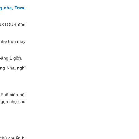
nhẹ, Trưa,
TLUXTOUR đón
nhẹ trên máy
ảng 1 giờ).
ong Nha, nghỉ
Phổ biến nội
o gọn nhẹ cho
 chủ chuẩn bị