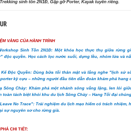
Trekking sinh tồn 2N1Đ, Gặp gỡ Porter, Kayak tuyến riêng.
OUR
ỆM VÀNG CỦA HÀNH TRÌNH
Workshop Sinh Tồn 2N1Đ: Một khóa học thực thụ giữa rừng gi
" độc quyền. Học cách lọc nước suối, dựng lều, nhóm lửa và nấ
Kể Độc Quyền: Dùng bữa tối thân mật và lắng nghe "lịch sử số
 porter kỳ cựu – những người đầu tiên dẫn đoàn khám phá hang 
ạ Sông Chày: Khám phá một nhánh sông vắng lặng, len lỏi giữa
n toàn tách biệt khỏi khu du lịch Sông Chày – Hang Tối đại chúng
Leave No Trace": Trải nghiệm du lịch mạo hiểm có trách nhiệm, 
lại sự nguyên sơ cho rừng già.
PHÁ CHI TIẾT: