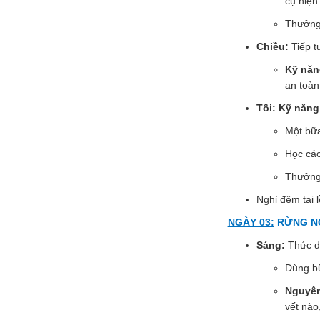
cụ hiện 
Thưởng 
Chiều:
Tiếp t
Kỹ năng
an toàn
Tối: Kỹ năng
Một bữa
Học các
Thưởng 
Nghỉ đêm tại l
NGÀY 03:
RỪNG NGU
Sáng:
Thức dậ
Dùng bữ
Nguyên
vết nào