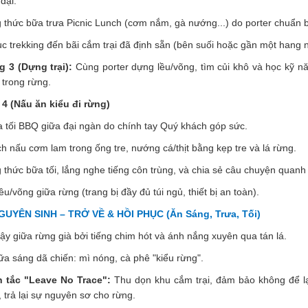
đại.
thức bữa trưa Picnic Lunch (cơm nắm, gà nướng...) do porter chuẩn b
ục trekking đến bãi cắm trại đã định sẵn (bên suối hoặc gần một hang 
 3 (Dựng trại):
Cùng porter dựng lều/võng, tìm củi khô và học kỹ n
 trong rừng.
 4 (Nấu ăn kiểu đi rừng)
 tối BBQ giữa đại ngàn do chính tay Quý khách góp sức.
h nấu cơm lam trong ống tre, nướng cá/thịt bằng kẹp tre và lá rừng.
thức bữa tối, lắng nghe tiếng côn trùng, và chia sẻ câu chuyện quanh
ều/võng giữa rừng (trang bị đầy đủ túi ngủ, thiết bị an toàn).
YÊN SINH – TRỞ VỀ & HỒI PHỤC (Ăn Sáng, Trưa, Tối)
y giữa rừng già bởi tiếng chim hót và ánh nắng xuyên qua tán lá.
a sáng dã chiến: mì nóng, cà phê "kiểu rừng".
 tắc "Leave No Trace":
Thu dọn khu cắm trại, đảm bảo không để lạ
, trả lại sự nguyên sơ cho rừng.