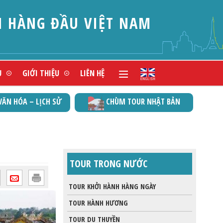
Ụ
GIỚI THIỆU
LIÊN HỆ
VĂN HÓA – LỊCH SỬ
CHÙM TOUR NHẬT BẢN
TOUR TRONG NƯỚC
TOUR KHỞI HÀNH HÀNG NGÀY
TOUR HÀNH HƯƠNG
TOUR DU THUYỀN