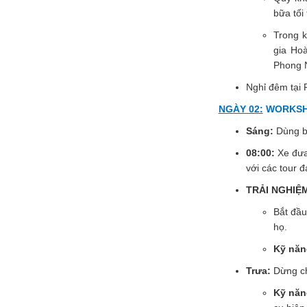
bữa tối
Trong 
gia Hoà
Phong N
Nghỉ đêm tại 
NGÀY 02:
WORKSHO
Sáng:
Dùng bữ
08:00:
Xe đưa
với các tour đạ
TRẢI NGHIỆ
Bắt đầu
họ.
Kỹ năng
Trưa:
Dừng ch
Kỹ năn