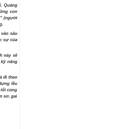
ố. Quảng
hững con
r" (người
g.
 vào sâu
ực sự của
h này sẽ
 kỹ năng
à đi theo
dựng lều
 tối cùng
n sơ, gai