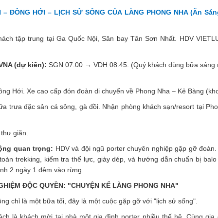
 – ĐỒNG HỚI – LỊCH SỬ SỐNG CỦA LÀNG PHONG NHA (Ăn Sáng 
ách tập trung tại Ga Quốc Nội, Sân bay Tân Sơn Nhất. HDV VIE
NA (dự kiến):
SGN 07:00 → VDH 08:45. (Quý khách dùng bữa sáng 
ng Hới. Xe cao cấp đón đoàn di chuyển về Phong Nha – Kẻ Bàng (kho
a trưa đặc sản cá sông, gà đồi. Nhận phòng khách sạn/resort tại Ph
thư giãn.
ộng quan trọng:
HDV và đội ngũ porter chuyên nghiệp gặp gỡ đoàn. 
toàn trekking, kiểm tra thể lực, giày dép, và hướng dẫn chuẩn bị bal
ình 2 ngày 1 đêm vào rừng.
 NGHIỆM ĐỘC QUYỀN: "CHUYỆN KỂ LÀNG PHONG NHA"
ng chỉ là một bữa tối, đây là một cuộc gặp gỡ với "lịch sử sống".
ch là khách mời tại nhà một gia đình porter nhiều thế hệ. Cùng gia