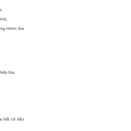
ị.
nhỏ).
ăng nhóm lửa
 bếp lửa.
i bất cứ dấu