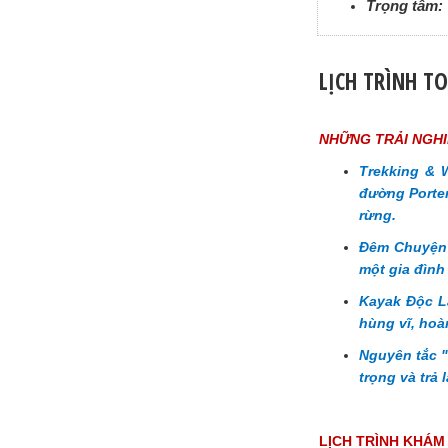
Trọng tâm: 
LỊCH TRÌNH T
NHỮNG TRẢI NGHI
Trekking & 
đường Porter
rừng.
Đêm Chuyện 
một gia đình
Kayak Độc L
hùng vĩ, hoà
Nguyên tắc "
trọng và trả 
LỊCH TRÌNH KHÁM 