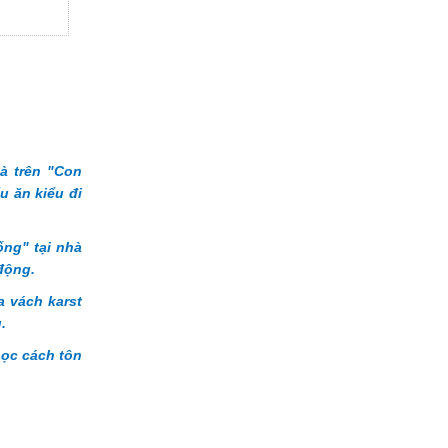
à trên "Con
u ăn kiểu đi
ng" tại nhà
động.
 vách karst
.
học cách tôn