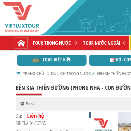
TOUR TRONG NƯỚC
TOUR NƯỚC NGOÀI
TOUR VIỆT KIỀU
GÓI CO
TRANG CHỦ
DU LỊCH TRONG NƯỚC
BÊN KIA THIÊN ĐƯỜ
BÊN KIA THIÊN ĐƯỜNG (PHONG NHA - CON ĐƯỜN
Liên hệ
Giá:
Mã: TNA104-COT-SD