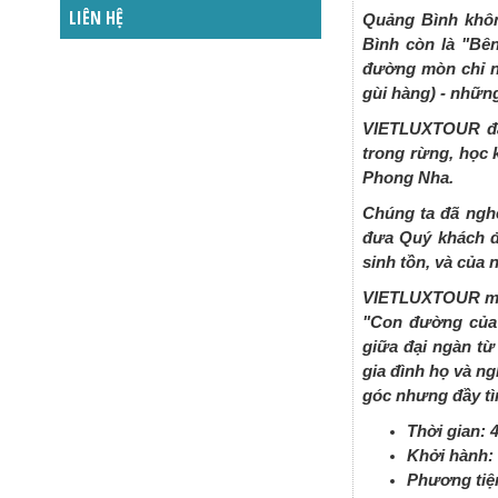
LIÊN HỆ
Quảng Bình khôn
Bình còn là "Bê
đường mòn chỉ ng
gùi hàng) - nhữn
VIETLUXTOUR đã 
trong rừng, học 
Phong Nha.
Chúng ta đã ngh
đưa Quý khách đi
sinh tồn, và của
VIETLUXTOUR mời 
"Con đường của 
giữa đại ngàn từ
gia đình họ và n
góc nhưng đầy tì
Thời gian: 
Khởi hành:
Phương tiệ