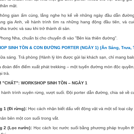
 thân mật.
không gian ấm cúng, lắng nghe họ kể về những ngày đầu dẫn đườn
ng gia Anh, về hành trình tìm ra những hang động đầu tiên, và cu
ha trước và sau khi trở thành di sản.
Phong Nha, chuẩn bị cho chuyến đi vào "Bên kia thiên đường".
P SINH TỒN & CON ĐƯỜNG PORTER (NGÀY 1) (Ăn Sáng, Trưa, T
a sáng. Trả phòng (Hành lý lớn được gửi lại khách sạn, chỉ mang balo
 đoàn đến điểm xuất phát trekking – một tuyến đường mòn độc quyền,
i trà.
M "CHẤT": WORKSHOP SINH TỒN – NGÀY 1
 hành trình xuyên rừng, vượt suối. Đội porter dẫn đường, chia sẻ về 
 1 (Đi rừng):
Học cách nhận biết dấu vết động vật và một số loại cây
ân bên một con suối trong vắt.
g 2 (Lọc nước):
Học cách lọc nước suối bằng phương pháp truyền t