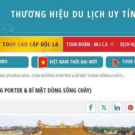
DOAN
TOUR CAO CẤP ĐỘC LẠ
TOUR ĐOÀN - M.I.C.E
DỊCH V
MBO
TOUR 
VIỆT NAM THỜI ĐẠI MỚI
NG (PHONG NHA - CON ĐƯỜNG PORTER & BÍ MẬT DÒNG SÔNG CHÀY)...
G PORTER & BÍ MẬT DÒNG SÔNG CHÀY)