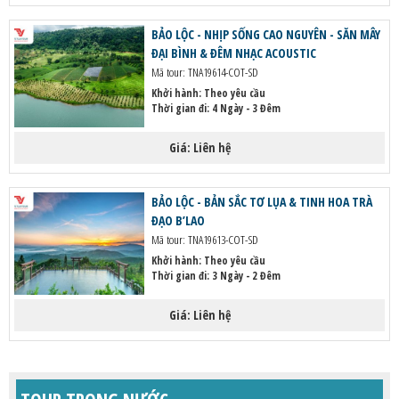
BẢO LỘC - NHỊP SỐNG CAO NGUYÊN - SĂN MÂY
ĐẠI BÌNH & ĐÊM NHẠC ACOUSTIC
Mã tour: TNA19614-COT-SD
Khởi hành:
Theo yêu cầu
Thời gian đi: 4 Ngày - 3 Đêm
Giá: Liên hệ
BẢO LỘC - BẢN SẮC TƠ LỤA & TINH HOA TRÀ
ĐẠO B’LAO
Mã tour: TNA19613-COT-SD
Khởi hành:
Theo yêu cầu
Thời gian đi: 3 Ngày - 2 Đêm
Giá: Liên hệ