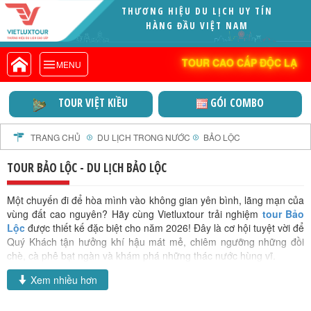
THƯƠNG HIỆU DU LỊCH UY TÍN
VIETLUXTOUR.COM
HÀNG ĐẦU VIỆT NAM
TOUR CAO CẤP ĐỘC LẠ
TOUR CAO CẤP ĐỘC LẠ
MENU
TOUR TRONG NƯỚC
TOUR NƯỚC NGOÀI
TOUR VIỆT KIỀU
GÓI COMBO
TOUR KHỞI HÀNH TỪ HÀ NỘI
TOUR KHỞI HÀNH TỪ ĐÀ NẴNG
TRANG CHỦ
DU LỊCH TRONG NƯỚC
BẢO LỘC
TOUR KHỞI HÀNH TỪ CẦN THƠ
TOUR BẢO LỘC - DU LỊCH BẢO LỘC
TOUR ĐOÀN - M.I.C.E
TOUR COMBO
Một chuyến đi để hòa mình vào không gian yên bình, lãng mạn của
vùng đất cao nguyên? Hãy cùng Vietluxtour trải nghiệm
tour Bảo
DỊCH VỤ
Lộc
được thiết kế đặc biệt cho năm 2026! Đây là cơ hội tuyệt vời để
GIỚI THIỆU
Quý Khách tận hưởng khí hậu mát mẻ, chiêm ngưỡng những đồi
chè, cà phê bạt ngàn và khám phá những thác nước hùng vĩ.
HỒ SƠ NĂNG LỰC
Với
Xem nhiều hơn
tour Bảo Lộc
của chúng
PROFILE EN
tôi, Quý Khách sẽ khám phá
THƯ KHEN VIETLUXTOUR