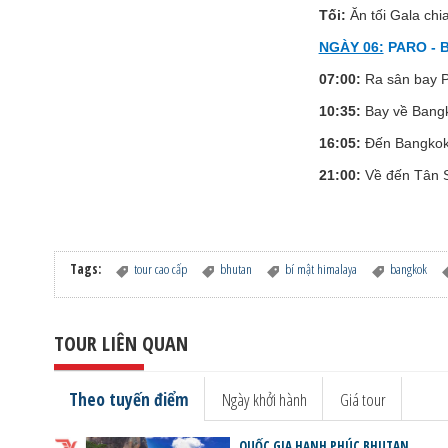
Tối:
Ăn tối Gala chia
NGÀY 06:
PARO - B
07:00:
Ra sân bay P
10:35:
Bay về Bang
16:05:
Đến Bangkok,
21:00:
Về đến Tân S
Tags:
tour cao cấp
bhutan
bí mật himalaya
bangkok
TOUR LIÊN QUAN
Theo tuyến điểm
Ngày khởi hành
Giá tour
QUỐC GIA HẠNH PHÚC BHUTAN