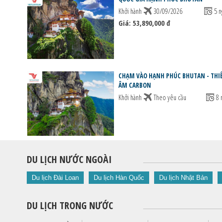
Khởi hành
30/09/2026
5 n
Giá: 53,890,000 đ
CHẠM VÀO HẠNH PHÚC BHUTAN - THI
ÂM CARBON
Khởi hành
Theo yêu cầu
8 
DU LỊCH NƯỚC NGOÀI
Du lịch Đài Loan
Du lịch Hàn Quốc
Du lịch Nhật Bản
DU LỊCH TRONG NƯỚC