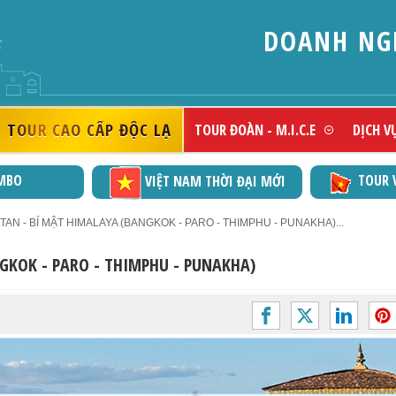
DOANH NGHIỆP ĐẠT
TOUR CAO CẤP ĐỘC LẠ
TOUR ĐOÀN - M.I.C.E
DỊCH V
MBO
TOUR 
VIỆT NAM THỜI ĐẠI MỚI
AN - BÍ MẬT HIMALAYA (BANGKOK - PARO - THIMPHU - PUNAKHA)...
GKOK - PARO - THIMPHU - PUNAKHA)