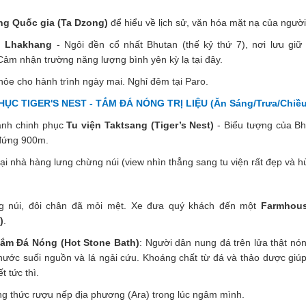
ng Quốc gia (Ta Dzong)
để hiểu về lịch sử, văn hóa mặt nạ của người
u Lhakhang
- Ngôi đền cổ nhất Bhutan (thế kỷ thứ 7), nơi lưu giữ 
ảm nhận trường năng lượng bình yên kỳ lạ tại đây.
ỏe cho hành trình ngày mai. Nghỉ đêm tại Paro.
ỤC TIGER'S NEST - TẮM ĐÁ NÓNG TRỊ LIỆU (Ăn Sáng/Trưa/Chiều
ành chinh phục
Tu viện Taktsang (Tiger’s Nest)
- Biểu tượng của Bh
 đứng 900m.
ại nhà hàng lưng chừng núi (view nhìn thẳng sang tu viện rất đẹp và hù
g núi, đôi chân đã mỏi mệt. Xe đưa quý khách đến một
Farmhous
)
.
ắm Đá Nóng (Hot Stone Bath)
: Người dân nung đá trên lửa thật nón
ước suối nguồn và lá ngải cứu. Khoáng chất từ đá và thảo dược giúp
t tức thì.
g thức rượu nếp địa phương (Ara) trong lúc ngâm mình.