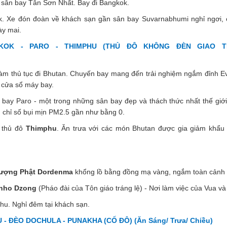
 sân bay Tân Sơn Nhất. Bay đi Bangkok.
 Xe đón đoàn về khách sạn gần sân bay Suvarnabhumi nghỉ ngơi, 
y mai.
OK - PARO - THIMPHU (THỦ ĐÔ KHÔNG ĐÈN GIAO T
àm thủ tục đi Bhutan. Chuyến bay mang đến trải nghiệm ngắm đỉnh Ev
 cửa sổ máy bay.
bay Paro - một trong những sân bay đẹp và thách thức nhất thế giới
h chỉ số bụi mịn PM2.5 gần như bằng 0.
 thủ đô
Thimphu
. Ăn trưa với các món Bhutan được gia giảm khẩu 
ượng Phật Dordenma
khổng lồ bằng đồng mạ vàng, ngắm toàn cảnh 
hho Dzong
(Pháo đài của Tôn giáo tráng lệ) - Nơi làm việc của Vua v
u. Nghỉ đêm tại khách sạn.
- ĐÈO DOCHULA - PUNAKHA (CỐ ĐÔ) (Ăn Sáng/ Trưa/ Chiều)