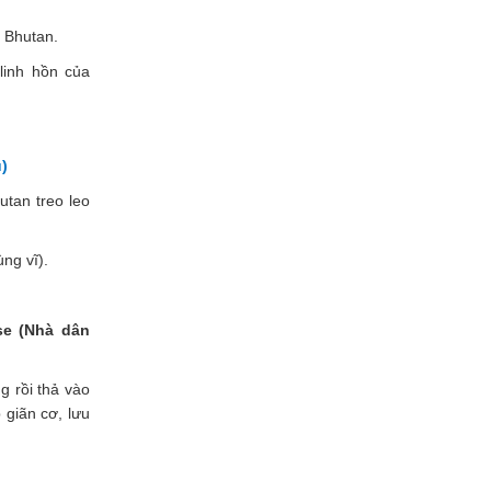
 Bhutan.
linh hồn của
)
utan treo leo
ng vĩ).
e (Nhà dân
g rồi thả vào
 giãn cơ, lưu