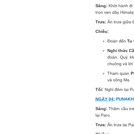
Sáng:
Khởi hành đi
trọn vẹn dãy Himala
Trưa:
Ăn trưa giữa t
Chiều:
Đoàn đến
Tu 
Nghi thức Cầ
đoàn. Quý kh
chuông và lời 
Tham quan
P
và sông Mẹ.
Tối:
Nghỉ đêm tại P
NGÀY 04:
PUNAKHA 
Sáng:
Thăm cầu tre
lại Paro.
Trưa:
Ăn trưa tại Pa