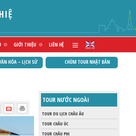
 CHỨNG NHẬN
Ụ
GIỚI THIỆU
LIÊN HỆ
VĂN HÓA – LỊCH SỬ
CHÙM TOUR NHẬT BẢN
TOUR NƯỚC NGOÀI
TOUR DU LỊCH CHÂU ÂU
TOUR CHÂU ÚC
TOUR CHÂU PHI