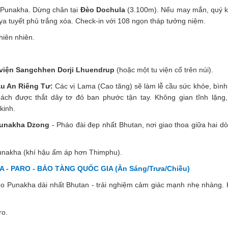
 Punakha. Dừng chân tại
Đèo Dochula
(3.100m). Nếu may mắn, quý k
ya tuyết phủ trắng xóa. Check-in với 108 ngọn tháp tưởng niệm.
hiên nhiên.
viện Sangchhen Dorji Lhuendrup
(hoặc một tu viện cổ trên núi).
u An Riêng Tư:
Các vị Lama (Cao tăng) sẽ làm lễ cầu sức khỏe, bình
ách được thắt dây tơ đỏ ban phước tận tay. Không gian tĩnh lặng, 
kinh.
unakha Dzong
- Pháo đài đẹp nhất Bhutan, nơi giao thoa giữa hai 
unakha (khí hậu ấm áp hơn Thimphu).
- PARO - BẢO TÀNG QUỐC GIA (Ăn Sáng/Trưa/Chiều)
o Punakha dài nhất Bhutan - trải nghiệm cảm giác mạnh nhẹ nhàng. 
ro.