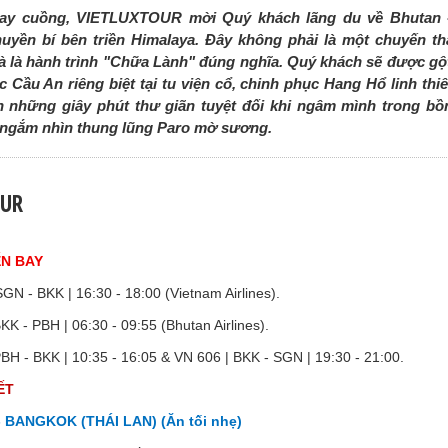
quay cuồng, VIETLUXTOUR mời Quý khách lãng du về Bhutan
uyền bí bên triền Himalaya. Đây không phải là một chuyến t
 là hành trình "Chữa Lành" đúng nghĩa. Quý khách sẽ được gột
c Cầu An riêng biệt tại tu viện cổ, chinh phục Hang Hổ linh thi
 những giây phút thư giãn tuyệt đối khi ngâm mình trong bồ
 ngắm nhìn thung lũng Paro mờ sương.
OUR
N BAY
GN - BKK | 16:30 - 18:00 (Vietnam Airlines).
KK - PBH | 06:30 - 09:55 (Bhutan Airlines).
BH - BKK | 10:35 - 16:05 & VN 606 | BKK - SGN | 19:30 - 21:00.
ẾT
 BANGKOK (THÁI LAN) (Ăn tối nhẹ)