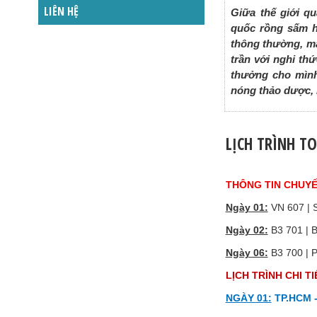
LIÊN HỆ
Giữa thế giới 
quốc rồng sấm h
thông thường, mà
trần với nghi thứ
thưởng cho mình
nóng thảo dược,
LỊCH TRÌNH T
THÔNG TIN CHUYẾ
Ngày 01:
VN 607 | S
Ngày 02:
B3 701 | B
Ngày 06:
B3 700 | P
LỊCH TRÌNH CHI TI
NGÀY 01:
TP.HCM -