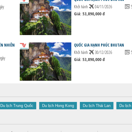
gày
Khởi hành
04/11/2026
Giá: 53,890,000 đ
ÊN NHIÊN
QUỐC GIA HẠNH PHÚC BHUTAN
Khởi hành
30/12/2026
ngày
Giá: 53,890,000 đ
Du lịch Trung Quốc
Du lịch Hong Kong
Du lịch Thái Lan
Du lịch