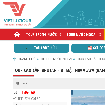
TOUR TRONG NƯỚC
TOUR NƯỚC NGOÀI
TOUR VIỆT KIỀU
GÓI CO
TRANG CHỦ
DU LỊCH NƯỚC NGOÀI
TOUR CAO CẤP: BHUT
TOUR CAO CẤP: BHUTAN - BÍ MẬT HIMALAYA (BAN
Liên hệ
Giá:
Mã: NNA12026-COT-SD