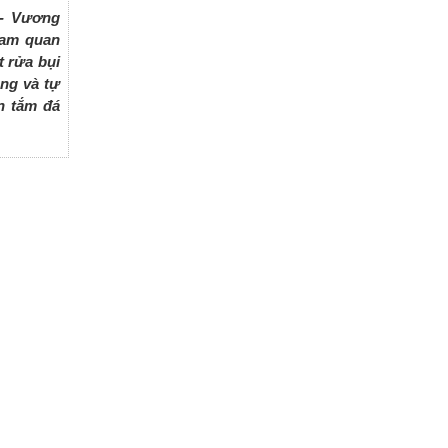
 - Vương
ham quan
 rửa bụi
êng và tự
n tắm đá