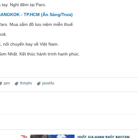
 tay. Nghỉ đêm tại Paro.
ANGKOK - TP.HCM (Ăn Sáng/Trưa)
aro. Mua sắm đồ lưu niệm miễn thuế.
kok.
 nối chuyến bay về Việt Nam.
ơn Nhất. Kết thúc hành trình hạnh phúc.
paro
thimphu
punakha
QUỐC GIA HẠNH PHÚC BHUTAN