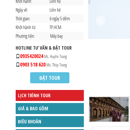
Khởi hành:
Liên hệ
Ngày về:
Liên hệ
Thời gian:
6 ngày 5 đêm
Khởi hành từ:
TP.HCM
Phương tiện:
Máy bay
HOTLINE TƯ VẤN & ĐẶT TOUR
0935420024
Ms. Huyền Trang
0903 518 620
Ms. Thùy Trang
ĐẶT TOUR
LỊCH TRÌNH TOUR
GIÁ & BAO GỒM
ĐIỀU KHOẢN