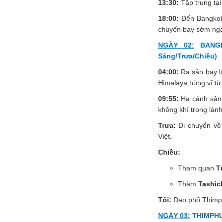
13:30:
Tập trung tại
18:00:
Đến Bangkok.
chuyến bay sớm ngà
NGÀY 02:
BANGK
Sáng/Trưa/Chiều)
04:00:
Ra sân bay l
Himalaya hùng vĩ từ
09:55:
Hạ cánh sân 
không khí trong làn
Trưa:
Di chuyển về
Việt.
Chiều:
Tham quan
T
Thăm
Tashic
Tối:
Dạo phố Thimph
NGÀY 03:
THIMPHU 