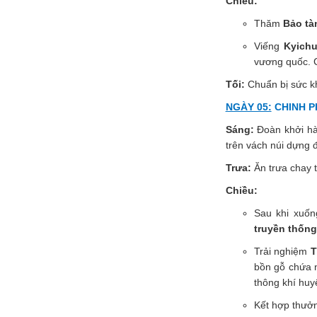
Chiều:
Thăm
Bảo tà
Viếng
Kyich
vương quốc. C
Tối:
Chuẩn bị sức kh
NGÀY 05:
CHINH PH
Sáng:
Đoàn khởi h
trên vách núi dựng
Trưa:
Ăn trưa chay t
Chiều:
Sau khi xuốn
truyền thống
Trải nghiệm
T
bồn gỗ chứa n
thông khí huyế
Kết hợp thưởn