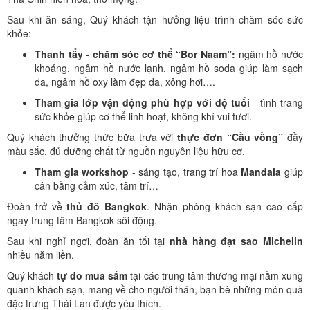
Sau khi ăn sáng, Quý khách tận hưởng liệu trình chăm sóc sức
khỏe:
Thanh tẩy - chăm sóc cơ thể “Bor Naam”:
ngâm hồ nước
khoáng, ngâm hồ nước lạnh, ngâm hồ soda giúp làm sạch
da, ngâm hồ oxy làm đẹp da, xông hơi….
Tham gia lớp vận động phù hợp với độ tuổi
- tình trang
sức khỏe giúp cơ thể linh hoạt, không khí vui tươi.
Quý khách thưởng thức bữa trưa với
thực đơn “Cầu vồng”
đầy
màu sắc, đủ dưỡng chất từ nguồn nguyên liệu hữu cơ.
Tham gia workshop
- sáng tạo, trang trí hoa
Mandala
giúp
cân bằng cảm xúc, tâm trí…
Đoàn trở về
thủ đô Bangkok
. Nhận phòng khách sạn cao cấp
ngay trung tâm Bangkok sôi động.
Sau khi nghỉ ngơi, đoàn ăn tối tại
nhà hàng đạt sao Michelin
nhiều năm liền.
Quý khách
tự do mua sắm
tại các trung tâm thương mại nằm xung
quanh khách sạn, mang về cho người thân, bạn bè những món quà
đặc trưng Thái Lan được yêu thích.