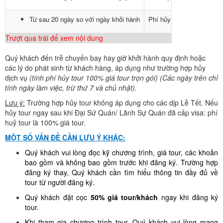
Từ sau 20 ngày so với ngày khỏi hành
Phí hủy tour là 100% giá 
Trượt qua trái để xem nội dung
Quý khách đến trễ chuyến bay hay giờ khởi hành quy định hoặc
các lý do phát sinh từ khách hàng, áp dụng như trường hợp hủy
dịch vụ
(tính phí hủy tour 100% giá tour trọn gói) (Các ngày trên chỉ
tính ngày làm việc, trừ thứ 7 và chủ nhật).
Lưu ý:
Trường hợp hủy tour không áp dụng cho các dịp Lễ Tết. Nếu
hủy tour ngay sau khi Đại Sứ Quán/ Lãnh Sự Quán đã cấp visa: phí
huỷ tour là 100% giá tour.
MỘT SỐ VẤN ĐỀ CẦN LƯU Ý KHÁC:
Quý khách vui lòng đọc kỹ chương trình, giá tour, các khoản
bao gồm và không bao gồm trước khi đăng ký. Trường hợp
đăng ký thay, Quý khách cần tìm hiểu thông tin đầy đủ về
tour từ người đăng ký.
Quý khách đặt cọc
50% giá tour/khách
ngay khi đăng ký
tour.
Khi tham gia chương trình tour, Quý khách vui lòng mang