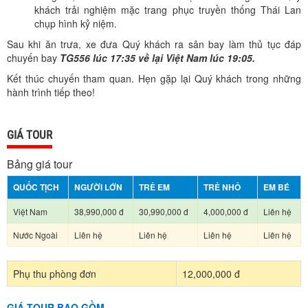
khách trải nghiệm mặc trang phục truyền thống Thái Lan
chụp hình kỷ niệm.
Sau khi ăn trưa, xe đưa Quý khách ra sân bay làm thủ tục đáp
chuyến bay
TG556 lúc 17:35 về lại Việt Nam lúc 19:05.
Kết thúc chuyến tham quan. Hẹn gặp lại Quý khách trong những
hành trình tiếp theo!
GIÁ TOUR
Bảng giá tour
QUỐC TỊCH
NGƯỜI LỚN
TRẺ EM
TRẺ NHỎ
EM BÉ
Việt Nam
38,990,000 đ
30,990,000 đ
4,000,000 đ
Liên hệ
Nước Ngoài
Liên hệ
Liên hệ
Liên hệ
Liên hệ
Phụ thu phòng đơn
12,000,000 đ
GIÁ TOUR BAO GỒM