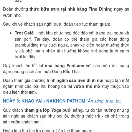
Đoàn thưởng
ngay tại
thức bữa trưa tại nhà hàng Fine Dining
vườn nho.
Sau khi về khách sạn nghỉ trưa, đoàn tiếp tục tham quan:
-
Trot Café
một khu phức hợp độc đáo với trang trại ngựa và
sân golf. Tại đây, đoàn có thể tham gia các hoạt động
teambuilding như cưỡi ngựa, chạy xe điện hoặc thưởng thức
ly cà phê hạnh nhân tận hưởng không khí trong lành xanh
tươi tại đây.
Quý khách ăn tối tại
nhà hàng PenLaos
với các món ăn mang
đậm phong cách ẩm thực Đông Bắc Thái.
Đoàn tham gia chương trình
ngắm sao trên đỉnh núi
hoặc tận mắt
ngắm nhìn các loài thú hoang dã tại
vườn thú mở
(tùy thuộc vào
điều kiện thời tiết).
(Ăn sáng, trưa, tối)
NGÀY 3:
KHAO YAI - NAKHON PATHOM
Quý khách
tham gia lớp Yoga buổi sáng
, tự do tận hưởng những
tiện nghi tại khách sạn như bơi lội, thưởng thức trà - cà phê trong
sân vườn khách sạn.
Đoàn làm thủ tục trả phòng, tiếp tục tham quan: