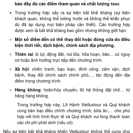
bảo đầy đủ các điểm tham quan và chất lượng tour.
Trong trường hợp xảy ra sự kiện bất khả kháng (sự kiện
khách quan, không thể lường trước và không thể khắc phục
dù đã áp dụng mọi biện pháp cần thiết). Các trường hợp
được xem là bất khả kháng bao gồm nhưng không giới hạn:
Một số điểm đến có thể thay đổi hoặc đóng cửa do điều
kiện thời tiết, dịch bệnh, chính sách địa phương.
Thiên tai
: lũ lụt, động đất, núi lửa, hỏa hoạn, bão… có nguy
cơ hoặc ảnh hưởng trực tiếp đến chương trình.
Xã hội
: chiến tranh, bạo loạn, đình công, cấm vận, dịch
bệnh, thay đổi chính sách chính phủ,… tác động đến địa
điểm trong chương trình.
Hàng không
: hoãn/hủy chuyến, lỗi hệ thống đặt chỗ… từ
hãng hàng không.
Trong trường hợp này, Lữ Hành Vietluxtour và Quý khách
cùng bàn bạc điều chỉnh chương trình, bữa ăn,… cho phù
hợp với tình hình thực tế và Quý khách vui lòng thanh toán
các chi phí phát sinh (nếu có).
Nếu sự kiện bất khả kháng khiến Vietluxtour không thể cung ứng