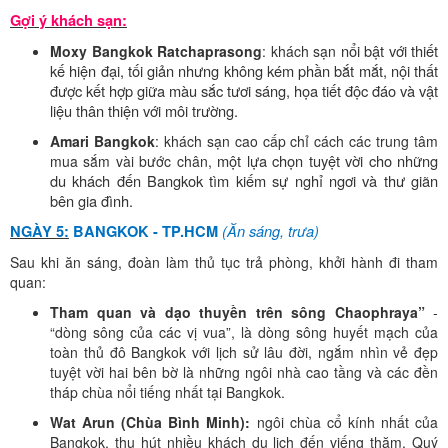
Gợi ý khách sạn:
nổi bật với thiết
Moxy Bangkok Ratchaprasong
: khách sạn
kế hiện đại, tối giản nhưng không kém phần bắt mắt, nội thất
được kết hợp giữa màu sắc tươi sáng, họa tiết độc đáo và vật
liệu thân thiện với môi trường.
Amari Bangkok
: khách sạn cao cấp chỉ cách các trung tâm
một lựa chọn tuyệt vời cho những
mua sắm vài bước chân,
du khách đến Bangkok tìm kiếm sự nghỉ ngơi và thư giãn
bên gia đình.
(Ăn sáng, trưa)
NGÀY 5:
BANGKOK - TP.HCM
Sau khi ăn sáng, đoàn làm thủ tục trả phòng, khởi hành đi tham
quan:
Tham quan và dạo thuyền trên sông Chaophraya”
-
“dòng sông của các vị vua”, là dòng sông huyết mạch của
toàn thủ đô Bangkok với lịch sử lâu đời, ngắm nhìn vẻ đẹp
tuyệt vời hai bên bờ là những ngôi nhà cao tầng và các đền
tháp chùa nổi tiếng nhất tại Bangkok.
Wat Arun (Chùa Bình Minh):
ngôi chùa cổ kính nhất của
Bangkok, thu hút nhiều khách du lịch đến viếng thăm. Quý