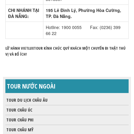
CHI NHÁNH TẠI
195 Lê Đình Lý, Phường Hòa Cường,
ĐÀ NẴNG:
TP. Đà Nẵng.
Hotline: 1900 0055 Fax: (0236) 399
66 22
LỮ HÀNH VIETLUXTOUR KÍNH CHÚC QUÝ KHÁCH MỘT CHUYẾN ĐI THẬT THÚ
VỊ VÀ BỔ ÍCH!
TOUR NƯỚC NGOÀI
TOUR DU LỊCH CHÂU ÂU
TOUR CHÂU ÚC
TOUR CHÂU PHI
TOUR CHÂU MỸ