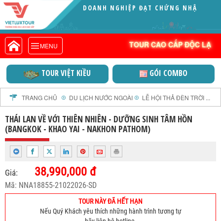
DOANH NGHIỆP ĐẠT CHỨNG
VIETLUXTOUR.COM
NHẬN VITA GREEN (X
TOUR CAO CẤP ĐỘC LẠ
TOUR CAO CẤP ĐỘC LẠ
MENU
TOUR TRONG NƯỚC
TOUR NƯỚC NGOÀI
GÓI COMBO
VIỆT NAM THỜI ĐẠI MỚI
TOUR KHỞI HÀNH TỪ HÀ NỘI
TOUR KHỞI HÀNH TỪ ĐÀ NẴNG
TRANG CHỦ
DU LỊCH NƯỚC NGOÀI
LỄ HỘI THẢ ĐÈN TRỜI ...
TOUR KHỞI HÀNH TỪ CẦN THƠ
THÁI LAN VỀ VỚI THIÊN NHIÊN - DƯỠNG SINH TÂM HỒN
TOUR ĐOÀN - M.I.C.E
(BANGKOK - KHAO YAI - NAKHON PATHOM)
TOUR COMBO
DỊCH VỤ
38,990,000 đ
GIỚI THIỆU
Giá:
Mã: NNA18855-21022026-SD
HỒ SƠ NĂNG LỰC
PROFILE EN
TOUR NÀY ĐÃ HẾT HẠN
Nếu Quý Khách yêu thích những hành trình tương tự
THƯ KHEN VIETLUXTOUR