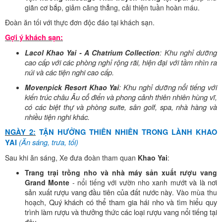
giãn cơ bắp, giảm căng thẳng, cải thiện tuần hoàn máu.
Đoàn ăn tối với thực đơn độc đáo tại khách sạn.
Gợi ý khách sạn:
Khu nghỉ dưỡng
Lacol Khao Yai - A Chatrium Collection
:
cao cấp với các phòng nghỉ rộng rãi, hiện đại với tầm nhìn ra
núi và các tiện nghi cao cấp.
Khu nghỉ dưỡng nổi tiếng với
Movenpick Resort Khao Yai
:
kiến trúc châu Âu cổ điển và phong cảnh thiên nhiên hùng vĩ,
có các biệt thự và phòng suite, sân golf, spa, nhà hàng và
nhiều tiện nghi khác.
NGÀY 2:
TẬN HƯỞNG THIÊN NHIÊN TRONG LÀNH KHAO
(Ăn sáng, trưa, tối)
YAI
Sau khi ăn sáng, Xe đưa đoàn tham quan
Khao Yai
:
Trang trại trồng nho và nhà máy sản xuất rượu vang
và là nơi
Grand Monte
- nổi tiếng với vườn nho xanh mướt
sản xuất rượu vang đầu tiên của đất nước này
. Vào mùa thu
, Quý khách có thể tham gia hái nho và tìm hiểu quy
hoạch
trình làm rượu và thưởng thức các loại rượu vang nổi tiếng tại
đây.