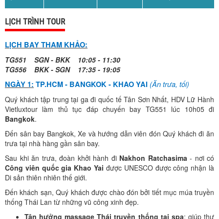
LỊCH TRÌNH TOUR
LỊCH BAY THAM KHẢO:
TG551 SGN - BKK 10:05 - 11:30
TG556 BKK - SGN 17:35 - 19:05
(Ăn trưa, tối)
NGÀY 1:
TP.HCM - BANGKOK - KHAO YAI
Quý khách tập trung tại ga đi quốc tế Tân Sơn Nhất,
HDV Lữ Hành
Vietluxtour làm thủ tục đáp chuyến bay TG551 lúc 10h05 đi
Bangkok
.
Đến sân bay Bangkok, Xe và hướng dẫn viên đón Quý khách đi ăn
trưa tại nhà hàng gần sân bay.
Sau khi ăn trưa, đoàn khởi hành đi
Nakhon Ratchasima
- nơi có
Công viên quốc gia Khao Yai
được UNESCO được công nhận là
Di sản thiên nhiên thế giới.
Đến khách sạn, Quý khách được chào đón bởi tiết mục múa truyền
thống Thái Lan từ những vũ công xinh đẹp.
Tận hưởng massage Thái truyền thống tại spa
: giúp thư