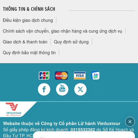
THÔNG TIN & CHÍNH SÁCH
Điều kiện giao dịch chung
Chính sách vận chuyển, giao nhận hàng và cung ứng dịch vụ
Giao dịch & thanh toán
Quy định sử dụng
Quy định bảo mật thông tin
Website thuộc về Công ty Cổ phần Lữ hành Vietluxtour
Số giấy phép đăng ký kinh doanh:
0315532382
do Sở Kế Hoạch và
Đầu Tư TP. HCM cấp lần đầu ngày 28/02/2019 (sửa đổi bổ sung