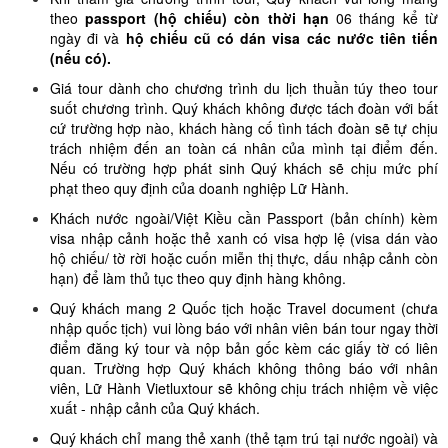
theo
passport (hộ chiếu) còn thời hạn
06 tháng kể từ
ngày đi và
hộ chiếu cũ có dán visa các nước tiên tiến
(nếu có).
Giá tour dành cho chương trình du lịch thuần túy theo tour
suốt chương trình. Quý khách không được tách đoàn với bất
cứ trường hợp nào, khách hàng cố tình tách đoàn sẽ tự chịu
trách nhiệm đến an toàn cá nhân của mình tại điểm đến.
Nếu có trường hợp phát sinh Quý khách sẽ chịu mức phí
phạt theo quy định của doanh nghiệp Lữ Hành.
Khách nước ngoài/Việt Kiều cần Passport (bản chính) kèm
visa nhập cảnh hoặc thẻ xanh có visa hợp lệ (visa dán vào
hộ chiếu/ tờ rời hoặc cuốn miễn thị thực, dấu nhập cảnh còn
hạn) để làm thủ tục theo quy định hàng không.
Quý khách mang 2 Quốc tịch hoặc Travel document (chưa
nhập quốc tịch) vui lòng báo với nhân viên bán tour ngay thời
điểm đăng ký tour và nộp bản gốc kèm các giấy tờ có liên
quan. Trường hợp Quý khách không thông báo với nhân
viên, Lữ Hành Vietluxtour sẽ không chịu trách nhiệm về việc
xuất - nhập cảnh của Quý khách.
Quý khách chỉ mang thẻ xanh (thẻ tạm trú tại nước ngoài) và