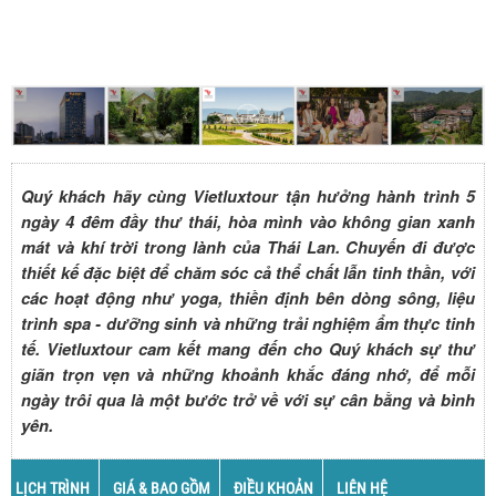
Quý khách hãy cùng Vietluxtour tận hưởng hành trình 5
ngày 4 đêm đầy thư thái, hòa mình vào không gian xanh
mát và khí trời trong lành của Thái Lan. Chuyến đi được
thiết kế đặc biệt để chăm sóc cả thể chất lẫn tinh thần, với
các hoạt động như yoga, thiền định bên dòng sông, liệu
trình spa - dưỡng sinh và những trải nghiệm ẩm thực tinh
tế. Vietluxtour cam kết mang đến cho Quý khách sự thư
giãn trọn vẹn và những khoảnh khắc đáng nhớ, để mỗi
ngày trôi qua là một bước trở về với sự cân bằng và bình
yên.
LỊCH TRÌNH
GIÁ & BAO GỒM
ĐIỀU KHOẢN
LIÊN HỆ