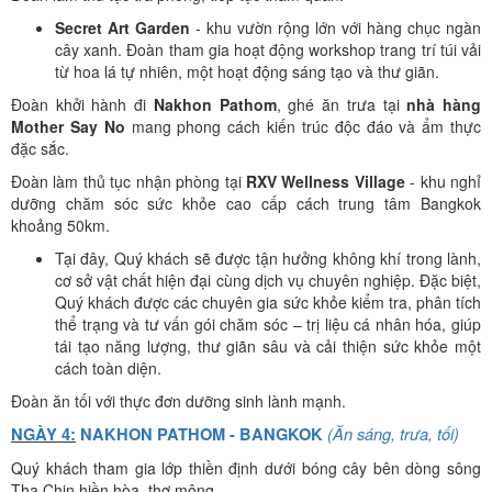
Secret Art Garden
- khu vườn rộng lớn với hàng chục ngàn
cây xanh. Đoàn tham gia hoạt động workshop trang trí túi vải
từ hoa lá tự nhiên, một hoạt động sáng tạo và thư giãn.
Đoàn khởi hành đi
Nakhon Pathom
, ghé ăn trưa tại
nhà hàng
Mother Say No
mang phong cách kiến trúc độc đáo và ẩm thực
đặc sắc.
Đoàn làm thủ tục nhận phòng tại
RXV Wellness Village
- khu nghỉ
dưỡng chăm sóc sức khỏe cao cấp cách trung tâm Bangkok
khoảng 50km.
Tại đây, Quý khách sẽ được tận hưởng không khí trong lành,
cơ sở vật chất hiện đại cùng dịch vụ chuyên nghiệp. Đặc biệt,
Quý khách được các chuyên gia sức khỏe kiểm tra, phân tích
thể trạng và tư vấn gói chăm sóc – trị liệu cá nhân hóa, giúp
tái tạo năng lượng, thư giãn sâu và cải thiện sức khỏe một
cách toàn diện.
Đoàn ăn tối với thực đơn dưỡng sinh lành mạnh.
(Ăn sáng, trưa, tối)
NGÀY 4:
NAKHON PATHOM - BANGKOK
Quý khách tham gia lớp thiền định dưới bóng cây bên dòng sông
Tha Chin hiền hòa, thơ mộng.