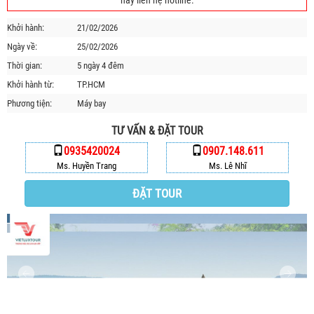
hãy liên hệ hotline.
HỘP THƯ GÓP Ý
Khởi hành:
21/02/2026
PROFILE HƯỚNG DẪN VIÊN
Ngày về:
25/02/2026
TUYỂN DỤNG
Thời gian:
5 ngày 4 đêm
LIÊN HỆ
Khởi hành từ:
TP.HCM
Phương tiện:
Máy bay
TƯ VẤN & ĐẶT TOUR
0935420024
0907.148.611
Ms. Huyền Trang
Ms. Lê Nhĩ
ĐẶT TOUR