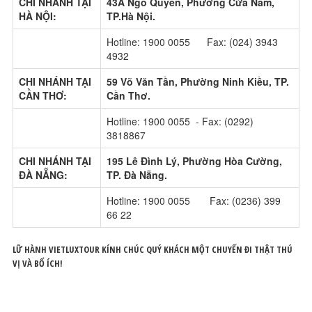
CHI NHÁNH TẠI
43A Ngô Quyền, Phường Cửa Nam,
HÀ NỘI:
TP.Hà Nội.
Hotline: 1900 0055 Fax: (024) 3943
4932
CHI NHÁNH TẠI
59 Võ Văn Tần, Phường Ninh Kiều, TP.
CẦN THƠ:
Cần Thơ.
Hotline: 1900 0055 - Fax: (0292)
3818867
CHI NHÁNH TẠI
195 Lê Đình Lý, Phường Hòa Cường,
ĐÀ NẴNG:
TP. Đà Nẵng.
Hotline: 1900 0055 Fax: (0236) 399
66 22
LỮ HÀNH VIETLUXTOUR KÍNH CHÚC QUÝ KHÁCH MỘT CHUYẾN ĐI THẬT THÚ
VỊ VÀ BỔ ÍCH!