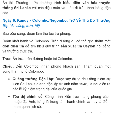
Ăn tối. Thưởng thức chương trình
biểu diễn văn hóa truyền
thống Sri Lanka
với các điệu múa và màn đi trên than hồng đặc
sắc.
Ngày 6:
Kandy - Colombo/Negombo: Trở Về Thủ Đô Thương
(Ăn sáng, trưa, tối)
Mại
Sau bữa sáng, đoàn làm thủ tục trả phòng.
Đoàn khởi hành về Colombo. Trên đường đi, có thể ghé thăm một
đồn điền trà
để tìm hiểu quy trình
sản xuất trà Ceylon
nổi tiếng
và thưởng thức trà.
Trưa:
Ăn trưa trên đường hoặc tại Colombo.
Chiều:
Đến Colombo, nhận phòng khách sạn. Tham quan một
vòng thành phố Colombo:
Quảng trường Độc Lập
: Được xây dựng để tưởng niệm sự
kiện Sri Lanka giành độc lập từ Anh năm 1948, là nơi diễn ra
các lễ kỷ niệm trọng đại của quốc gia.
Tòa thị chính cổ
: Công trình kiến trúc mang phong cách
thuộc địa Anh, từng là trung tâm hành chính và nay là điểm
tham quan lịch sử.