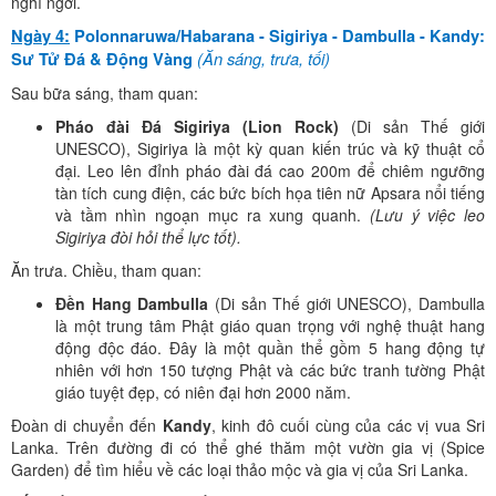
nghỉ ngơi.
Ngày 4:
Polonnaruwa/Habarana - Sigiriya - Dambulla - Kandy:
(Ăn sáng, trưa, tối)
Sư Tử Đá & Động Vàng
Sau bữa sáng, tham quan:
Pháo đài Đá Sigiriya (Lion Rock)
(Di sản Thế giới
UNESCO), Sigiriya là một kỳ quan kiến trúc và kỹ thuật cổ
đại. Leo lên đỉnh pháo đài đá cao 200m để chiêm ngưỡng
tàn tích cung điện, các bức bích họa tiên nữ Apsara nổi tiếng
và tầm nhìn ngoạn mục ra xung quanh.
(Lưu ý việc leo
Sigiriya đòi hỏi thể lực tốt).
Ăn trưa. Chiều, tham quan:
Đền Hang Dambulla
(Di sản Thế giới UNESCO), Dambulla
là một trung tâm Phật giáo quan trọng với nghệ thuật hang
động độc đáo. Đây là một quần thể gồm 5 hang động tự
nhiên với hơn 150 tượng Phật và các bức tranh tường Phật
giáo tuyệt đẹp, có niên đại hơn 2000 năm.
Đoàn di chuyển đến
Kandy
, kinh đô cuối cùng của các vị vua Sri
Lanka. Trên đường đi có thể ghé thăm một vườn gia vị (Spice
Garden) để tìm hiểu về các loại thảo mộc và gia vị của Sri Lanka.