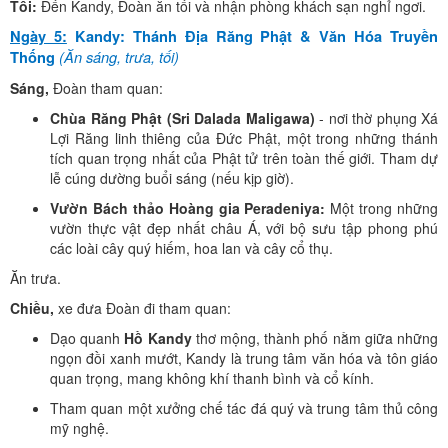
Tối:
Đến Kandy, Đoàn ăn tối và nhận phòng khách sạn nghỉ ngơi.
Ngày 5:
Kandy: Thánh Địa Răng Phật & Văn Hóa Truyền
(Ăn sáng, trưa, tối)
Thống
Sáng,
Đoàn tham quan:
Chùa Răng Phật (Sri Dalada Maligawa)
- nơi thờ phụng Xá
Lợi Răng linh thiêng của Đức Phật, một trong những thánh
tích quan trọng nhất của Phật tử trên toàn thế giới. Tham dự
lễ cúng dường buổi sáng (nếu kịp giờ).
Vườn Bách thảo Hoàng gia Peradeniya:
Một trong những
vườn thực vật đẹp nhất châu Á, với bộ sưu tập phong phú
các loài cây quý hiếm, hoa lan và cây cổ thụ.
Ăn trưa.
Chiều,
xe đưa Đoàn đi tham quan:
Dạo quanh
Hồ Kandy
thơ mộng, thành phố nằm giữa những
ngọn đồi xanh mướt, Kandy là trung tâm văn hóa và tôn giáo
quan trọng, mang không khí thanh bình và cổ kính.
Tham quan một xưởng chế tác đá quý và trung tâm thủ công
mỹ nghệ.