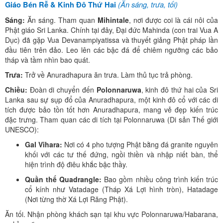
(Ăn sáng, trưa, tối)
Giáo Bén Rễ & Kinh Đô Thứ Hai
Sáng:
Ăn sáng. Tham quan
Mihintale
, nơi được coi là cái nôi của
Phật giáo Sri Lanka. Chính tại đây, Đại đức Mahinda (con trai Vua A
Dục) đã gặp Vua Devanampiyatissa và thuyết giảng Phật pháp lần
đầu tiên trên đảo. Leo lên các bậc đá để chiêm ngưỡng các bảo
tháp và tầm nhìn bao quát.
Trưa:
Trở về Anuradhapura ăn trưa. Làm thủ tục trả phòng.
Chiều:
Đoàn di chuyển đến
Polonnaruwa
, kinh đô thứ hai của Sri
Lanka sau sự sụp đổ của Anuradhapura, một kinh đô cổ với các di
tích được bảo tồn tốt hơn Anuradhapura, mang vẻ đẹp kiến trúc
đặc trưng. Tham quan các di tích tại Polonnaruwa (Di sản Thế giới
UNESCO):
Gal Vihara:
Nơi có 4 pho tượng Phật bằng đá granite nguyên
khối với các tư thế đứng, ngồi thiền và nhập niết bàn, thể
hiện trình độ điêu khắc bậc thầy.
Quần thể Quadrangle:
Bao gồm nhiều công trình kiến trúc
cổ kính như Vatadage (Tháp Xá Lợi hình tròn), Hatadage
(Nơi từng thờ Xá Lợi Răng Phật).
Ăn tối. Nhận phòng khách sạn tại khu vực Polonnaruwa/Habarana,