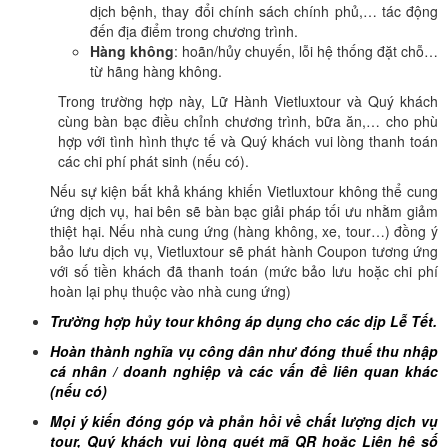
dịch bệnh, thay đổi chính sách chính phủ,… tác động
đến địa điểm trong chương trình.
Hàng không
: hoãn/hủy chuyến, lỗi hệ thống đặt chỗ…
từ hãng hàng không.
Trong trường hợp này, Lữ Hành Vietluxtour và Quý khách
cùng bàn bạc điều chỉnh chương trình, bữa ăn,… cho phù
hợp với tình hình thực tế và Quý khách vui lòng thanh toán
các chi phí phát sinh (nếu có).
Nếu sự kiện bất khả kháng khiến Vietluxtour không thể cung
ứng dịch vụ, hai bên sẽ bàn bạc giải pháp tối ưu nhằm giảm
thiệt hại. Nếu nhà cung ứng (hàng không, xe, tour…) đồng ý
bảo lưu dịch vụ, Vietluxtour sẽ phát hành Coupon tương ứng
với số tiền khách đã thanh toán (mức bảo lưu hoặc chi phí
hoàn lại phụ thuộc vào nhà cung ứng)
Trường hợp hủy tour không áp dụng cho các dịp Lễ Tết.
Hoàn thành nghĩa vụ công dân như đóng thuế thu nhập
cá nhân / doanh nghiệp và các vấn đề liên quan khác
(nếu có)
Mọi ý kiến đóng góp và phản hồi về chất lượng dịch vụ
tour, Quý khách vui lòng quét mã QR hoặc Liên hệ số