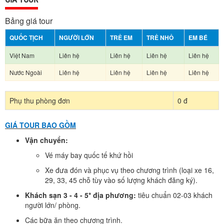
Bảng giá tour
QUỐC TỊCH
NGƯỜI LỚN
TRẺ EM
TRẺ NHỎ
EM BÉ
Việt Nam
Liên hệ
Liên hệ
Liên hệ
Liên hệ
Nước Ngoài
Liên hệ
Liên hệ
Liên hệ
Liên hệ
Phụ thu phòng đơn
0 đ
GIÁ TOUR BAO GỒM
Vận chuyển:
Vé máy bay quốc tế khứ hồi
Xe đưa đón và phục vụ theo chương trình (loại xe 16,
29, 33, 45 chỗ tùy vào số lượng khách đăng ký).
Khách sạn 3 - 4 - 5* địa phương:
tiêu chuẩn
02-03 khách
người lớn/ phòng.
Các bữa ăn theo chương trình.