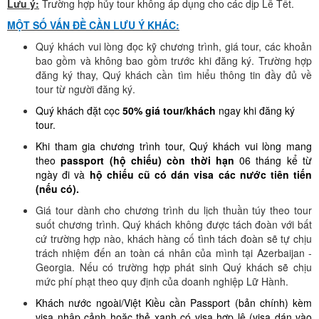
Lưu ý:
Trường hợp hủy tour không áp dụng cho các dịp Lễ Tết.
MỘT SỐ VẤN ĐỀ CẦN LƯU Ý KHÁC:
Quý khách vui lòng đọc kỹ chương trình, giá tour, các khoản
bao gồm và không bao gồm trước khi đăng ký. Trường hợp
đăng ký thay, Quý khách cần tìm hiểu thông tin đầy đủ về
tour từ người đăng ký.
Quý khách đặt cọc
50% giá tour/khách
ngay khi đăng ký
tour.
Khi tham gia chương trình tour, Quý khách vui lòng mang
theo
passport (hộ chiếu) còn thời hạn
06 tháng kể từ
ngày đi và
hộ chiếu cũ có dán visa các nước tiên tiến
(nếu có).
Giá tour dành cho chương trình du lịch thuần túy theo tour
suốt chương trình. Quý khách không được tách đoàn với bất
cứ trường hợp nào, khách hàng cố tình tách đoàn sẽ tự chịu
trách nhiệm đến an toàn cá nhân của mình tại Azerbaijan -
Georgia. Nếu có trường hợp phát sinh Quý khách sẽ chịu
mức phí phạt theo quy định của doanh nghiệp Lữ Hành.
Khách nước ngoài/Việt Kiều cần Passport (bản chính) kèm
visa nhập cảnh hoặc thẻ xanh có visa hợp lệ (visa dán vào