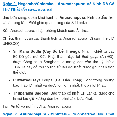
Ngày 2:
Negombo/Colombo - Anuradhapura: Về Kinh Đô Cổ
(Ăn sáng, trưa, tối)
Thứ Nhất
Sau bữa sáng, đoàn khởi hành đi
Anuradhapura
, kinh đô đầu tiên
và là trung tâm Phật giáo quan trọng của Sri Lanka.
Đến Anuradhapura, nhận phòng khách sạn. Ăn trưa.
Chiều,
tham quan các thánh tích tại Anuradhapura (Di sản Thế giới
UNESCO):
Sri Maha Bodhi (Cây Bồ Đề Thiêng):
Nhánh chiết từ cây
Bồ Đề gốc nơi Đức Phật thành đạo tại Bodhgaya (Ấn Độ),
được Công chúa Sanghamitta mang đến vào thế kỷ thứ 3
TCN, là cây cổ thụ có lịch sử lâu đời nhất được ghi nhận trên
thế giới.
Ruwanwelisaya Stupa (Đại Bảo Tháp):
Một trong những
bảo tháp lớn nhất và được tôn kính nhất, thờ xá lợi Phật.
Thuparama Dagoba:
Bảo tháp cổ nhất Sri Lanka, được cho
là nơi lưu giữ xương đòn bên phải của Đức Phật.
Tối:
Ăn tối và nghỉ ngơi tại Anuradhapura.
Ngày 3:
Anuradhapura - Mihintale - Polonnaruwa: Nơi Phật