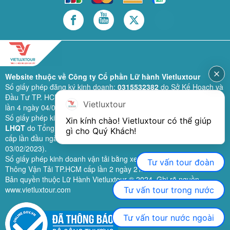
Website thuộc về Công ty Cổ phần Lữ hành Vietluxtour
Số giấy phép đăng ký kinh doanh:
0315532382
do Sở Kế Hoạch và
Đầu Tư TP. HCM cấp lần đầu ngày 28/02/2019 (sửa đổi bổ sung
Vietluxtour
lần 4 ngày 04/06/2024).
Số giấy phép kinh doanh lữ hành quốc tế:
79-1111/2019/TCDL-GP
Xin kính chào! Vietluxtour có thể giúp 
LHQT
do Tổng Cục Du Lịch (nay là Cục Du lịch quốc gia Việt Nam)
gì cho Quý Khách!
cấp lần đầu ngày 26/09/2019 (sửa đổi, bổ sung lần 3 ngày
03/02/2023).
Số giấy phép kinh doanh vận tải bằng xe ô tô:
11924
do Sở Giao
Tư vấn tour đoàn
Thông Vận Tải TP.HCM cấp lần 2 ngày 21/02/2023.
Bản quyền thuộc Lữ Hành Vietluxtour ® 2024. Ghi rõ nguồn
www.vietluxtour.com
Tư vấn tour trong nước
Tư vấn tour nước ngoài