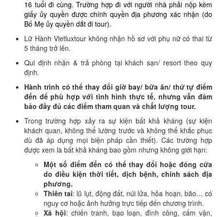
16 tuổi đi cùng. Trường hợp đi với người nhà phải nộp kèm
giấy ủy quyền được chính quyền địa phương xác nhận (do
Bố Mẹ ủy quyền dắt đi tour).
Lữ Hành Vietluxtour không nhận hồ sơ với phụ nữ có thai từ
5 tháng trở lên.
Qui định nhận & trả phòng tại khách sạn/ resort theo quy
định.
Hành trình có thể thay đổi giờ bay/ bữa ăn/ thứ tự điểm
đến để phù hợp với tình hình thực tế, nhưng vẫn đảm
bảo đầy đủ các điểm tham quan và chất lượng tour.
Trong trường hợp xảy ra sự kiện bất khả kháng (sự kiện
khách quan, không thể lường trước và không thể khắc phục
dù đã áp dụng mọi biện pháp cần thiết). Các trường hợp
được xem là bất khả kháng bao gồm nhưng không giới hạn:
Một số điểm đến có thể thay đổi hoặc đóng cửa
do điều kiện thời tiết, dịch bệnh, chính sách địa
phương.
Thiên tai
: lũ lụt, động đất, núi lửa, hỏa hoạn, bão… có
nguy cơ hoặc ảnh hưởng trực tiếp đến chương trình.
Xã hội
: chiến tranh, bạo loạn, đình công, cấm vận,