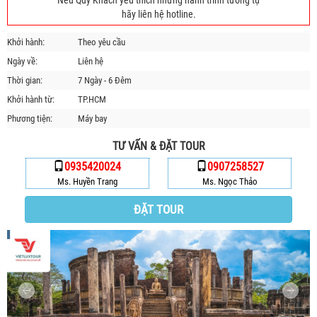
Nếu Quý Khách yêu thích những hành trình tương tự
HỘP THƯ GÓP Ý
hãy liên hệ hotline.
PROFILE HƯỚNG DẪN VIÊN
Khởi hành:
Theo yêu cầu
TUYỂN DỤNG
Ngày về:
Liên hệ
LIÊN HỆ
Thời gian:
7 Ngày - 6 Đêm
Khởi hành từ:
TP.HCM
Phương tiện:
Máy bay
TƯ VẤN & ĐẶT TOUR
0935420024
0907258527
Ms. Huyền Trang
Ms. Ngọc Thảo
ĐẶT TOUR