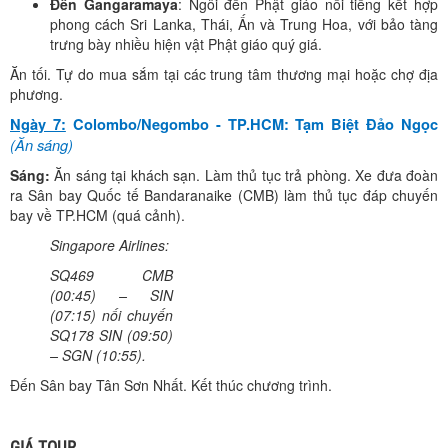
Đền Gangaramaya
: Ngôi đền Phật giáo nổi tiếng kết hợp
phong cách Sri Lanka, Thái, Ấn và Trung Hoa, với bảo tàng
trưng bày nhiều hiện vật Phật giáo quý giá.
Ăn tối. Tự do mua sắm tại các trung tâm thương mại hoặc chợ địa
phương.
Ngày 7:
Colombo/Negombo - TP.HCM: Tạm Biệt Đảo Ngọc
(Ăn sáng)
Sáng:
Ăn sáng tại khách sạn. Làm thủ tục trả phòng. Xe đưa đoàn
ra Sân bay Quốc tế Bandaranaike (CMB) làm thủ tục đáp chuyến
bay về TP.HCM (quá cảnh).
Singapore Airlines:
SQ469 CMB
(00:45) – SIN
(07:15) nối chuyến
SQ178 SIN (09:50)
– SGN (10:55).
Đến Sân bay Tân Sơn Nhất. Kết thúc chương trình.
GIÁ TOUR