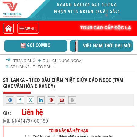
DOANH NGHIỆP ĐẠT CHỨNG
VIETLUXTOUR.COM
NHẬN VITA GREEN (XUẤT SẮC)
TOUR CAO CẤP ĐỘC LẠ
TOUR CAO CẤP ĐỘC LẠ
MENU
TOUR TRONG NƯỚC
TOUR NƯỚC NGOÀI
GÓI COMBO
VIỆT NAM THỜI ĐẠI MỚI
TOUR KHỞI HÀNH TỪ HÀ NỘI
TOUR KHỞI HÀNH TỪ ĐÀ NẴNG
TRANG CHỦ
DU LỊCH NƯỚC NGOÀI
SRI LANKA - THEO DẤU ...
TOUR KHỞI HÀNH TỪ CẦN THƠ
TOUR ĐOÀN - M.I.C.E
SRI LANKA - THEO DẤU CHÂN PHẬT GIỮA ĐẢO NGỌC (TAM
GIÁC VĂN HÓA & KANDY)
TOUR COMBO
DỊCH VỤ
GIỚI THIỆU
Liên hệ
Giá:
HỒ SƠ NĂNG LỰC
Mã: NNA14797-COT-SD
PROFILE EN
TOUR NÀY ĐÃ HẾT HẠN
THƯ KHEN VIETLUXTOUR