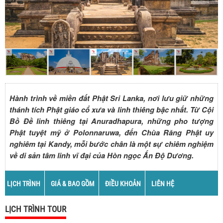
Hành trình về miền đất Phật Sri Lanka, nơi lưu giữ những
thánh tích Phật giáo cổ xưa và linh thiêng bậc nhất. Từ Cội
Bồ Đề linh thiêng tại Anuradhapura, những pho tượng
Phật tuyệt mỹ ở Polonnaruwa, đến Chùa Răng Phật uy
nghiêm tại Kandy, mỗi bước chân là một sự chiêm nghiệm
về di sản tâm linh vĩ đại của Hòn ngọc Ấn Độ Dương.
LỊCH TRÌNH
GIÁ & BAO GỒM
ĐIỀU KHOẢN
LIÊN HỆ
LỊCH TRÌNH TOUR