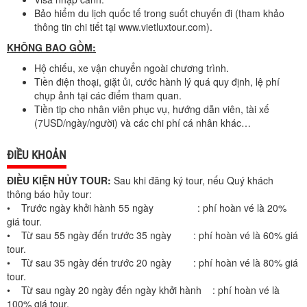
Bảo hiểm du lịch quốc tế trong suốt chuyến đi (tham khảo
thông tin chi tiết tại www.vietluxtour.com).
KHÔNG BAO GỒM:
Hộ chiếu, xe vận chuyển ngoài chương trình.
Tiền điện thoại, giặt ủi, cước hành lý quá quy định, lệ phí
chụp ảnh tại các điểm tham quan.
Tiền tip cho nhân viên phục vụ, hướng dẫn viên, tài xế
(7USD/ngày/người) và các chi phí cá nhân khác…
ĐIỀU KHOẢN
ĐIỀU KIỆN HỦY TOUR:
Sau khi đăng ký tour, nếu Quý khách
thông báo hủy tour:
• Trước ngày khởi hành 55 ngày : phí hoàn vé là 20%
giá tour.
• Từ sau 55 ngày đến trước 35 ngày : phí hoàn vé là 60% giá
tour.
• Từ sau 35 ngày đến trước 20 ngày : phí hoàn vé là 80% giá
tour.
• Từ sau ngày 20 ngày đến ngày khởi hành : phí hoàn vé là
100% giá tour.