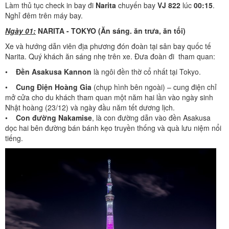
Làm thủ tục check in bay đi
Narita
chuyến bay
VJ 822
lúc
00:15
.
Nghỉ đêm trên máy bay.
Ngày 01:
NARITA - TOKYO (Ăn sáng. ăn trưa, ăn tối)
Xe và hướng dẫn viên địa phương đón đoàn tại sân bay quốc tế
Narita. Quý khách ăn sáng nhẹ trên xe. Đưa đoàn đi tham quan:
•
Đền Asakusa Kannon
là ngôi đền thờ cổ nhất tại Tokyo.
•
Cung Điện Hoàng Gia
(chụp hình bên ngoài) – cung điện chỉ
mở cửa cho du khách tham quan một năm hai lần vào ngày sinh
Nhật hoàng (23/12) và ngày đầu năm tết dương lịch.
•
Con đường Nakamise
, là con đường dẫn vào đền Asakusa
dọc hai bên đường bán bánh kẹo truyền thống và quà lưu niệm nổi
tiếng.