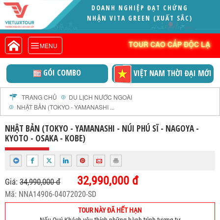
DOANH NGHIỆP ĐẠT CHỨNG
VIETLUXTOUR.COM
NHẬN VITA GREEN (XUẤT SẮC)
TOUR CAO CẤP ĐỘC LẠ
TOUR CAO CẤP ĐỘC LẠ
MENU
TOUR TRONG NƯỚC
TOUR NƯỚC NGOÀI
GÓI COMBO
VIỆT NAM THỜI ĐẠI MỚI
TOUR KHỞI HÀNH TỪ HÀ NỘI
TOUR KHỞI HÀNH TỪ ĐÀ NẴNG
TRANG CHỦ
DU LỊCH NƯỚC NGOÀI
NHẬT BẢN (TOKYO - YAMANASHI ...
TOUR KHỞI HÀNH TỪ CẦN THƠ
TOUR ĐOÀN - M.I.C.E
NHẬT BẢN (TOKYO - YAMANASHI - NÚI PHÚ SĨ - NAGOYA -
KYOTO - OSAKA - KOBE)
TOUR COMBO
DỊCH VỤ
GIỚI THIỆU
32,990,000 đ
Giá:
34,990,000 đ
HỒ SƠ NĂNG LỰC
Mã: NNA14906-04072020-SD
PROFILE EN
TOUR NÀY ĐÃ HẾT HẠN
THƯ KHEN VIETLUXTOUR