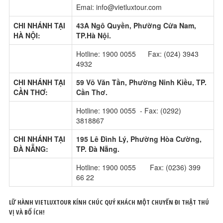
Emai: info@vietluxtour.com
CHI NHÁNH TẠI
43A Ngô Quyền, Phường Cửa Nam,
HÀ NỘI:
TP.Hà Nội.
Hotline: 1900 0055 Fax: (024) 3943
4932
CHI NHÁNH TẠI
59 Võ Văn Tần, Phường Ninh Kiều, TP.
CẦN THƠ:
Cần Thơ.
Hotline: 1900 0055 - Fax: (0292)
3818867
CHI NHÁNH TẠI
195 Lê Đình Lý, Phường Hòa Cường,
ĐÀ NẴNG:
TP. Đà Nẵng.
Hotline: 1900 0055 Fax: (0236) 399
66 22
LỮ HÀNH VIETLUXTOUR KÍNH CHÚC QUÝ KHÁCH MỘT CHUYẾN ĐI THẬT THÚ
VỊ VÀ BỔ ÍCH!