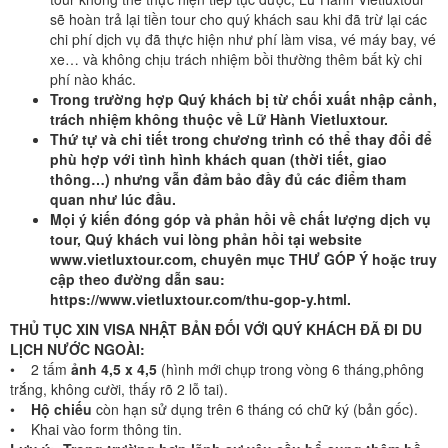
sẽ hoàn trả lại tiền tour cho quý khách sau khi đã trừ lại các
chi phí dịch vụ đã thực hiện như phí làm visa, vé máy bay, vé
xe… và không chịu trách nhiệm bồi thường thêm bất kỳ chi
phí nào khác.
Trong trường hợp Quý khách bị từ chối xuất nhập cảnh,
trách nhiệm không thuộc về Lữ Hành Vietluxtour.
Thứ tự và chi tiết trong chương trình có thể thay đổi để
phù hợp với tình hình khách quan (thời tiết, giao
thông…) nhưng vẫn đảm bảo đầy đủ các điểm tham
quan như lúc đầu.
Mọi ý kiến đóng góp và phản hồi về chất lượng dịch vụ
tour, Quý khách vui lòng phản hồi tại website
www.vietluxtour.com, chuyên mục THƯ GÓP Ý hoặc truy
cập theo đường dẫn sau:
https://www.vietluxtour.com/thu-gop-y.html.
THỦ TỤC XIN VISA NHẬT BẢN ĐỐI VỚI QUÝ KHÁCH ĐÃ ĐI DU
LỊCH NƯỚC NGOÀI:
• 2 tấm
ảnh 4,5 x 4,5
(hình mới chụp trong vòng 6 tháng,phông
trắng, không cười, thấy rõ 2 lỗ tai).
•
Hộ chiếu
còn hạn sử dụng trên 6 tháng có chữ ký (bản gốc).
• Khai vào form thông tin.