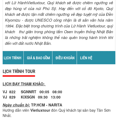
với Lữ HànhVietluxtour, Quý khách sẽ được chiêm ngưỡng vẻ
đẹp hùng vĩ của núi Phú Sỹ. Hay đến với cố đô Kyoto, Quý
khách sẽ được tận mắt chiêm ngưỡng vẻ đẹp tuyệt mỹ của Đền
Kiyomizu - được UNESCO công nhận là di sản văn hóa năm
1994. Đặc biệt trong chương trình của Lữ Hành Vietluxtour, quý
khách thư giãn trong phòng tắm Osen truyền thống Nhật Bản
là những trải nghiệm không thể nào quên trong hành trình khi
đến với đất nước Nhật Bản.
LỊCH TRÌNH
GIÁ & BAO GỒM
ĐIỀU KHOẢN
LIÊN HỆ
LỊCH TRÌNH TOUR
LỊCH BAY THAM KHẢO:
VJ 822 SGNNRT 00:05 08:00
VJ 829 KIXSGN 09:30 13:00
Ngày chuẩn bị:
TP.HCM - NARITA
Hướng dẫn viên
Vietluxtour
đón Quý khách tại sân bay Tân Sơn
Nhất.