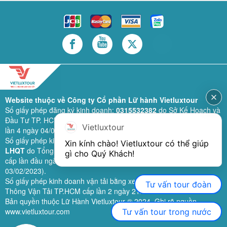
Website thuộc về Công ty Cổ phần Lữ hành Vietluxtour
Số giấy phép đăng ký kinh doanh:
0315532382
do Sở Kế Hoạch và
Đầu Tư TP. HCM cấp lần đầu ngày 28/02/2019 (sửa đổi bổ sung
Vietluxtour
lần 4 ngày 04/06/2024).
Số giấy phép kinh doanh lữ hành quốc tế:
79-1111/2019/TCDL-GP
Xin kính chào! Vietluxtour có thể giúp 
LHQT
do Tổng Cục Du Lịch (nay là Cục Du lịch quốc gia Việt Nam)
gì cho Quý Khách!
cấp lần đầu ngày 26/09/2019 (sửa đổi, bổ sung lần 3 ngày
03/02/2023).
Số giấy phép kinh doanh vận tải bằng xe ô tô:
11924
do Sở Giao
Tư vấn tour đoàn
Thông Vận Tải TP.HCM cấp lần 2 ngày 21/02/2023.
Bản quyền thuộc Lữ Hành Vietluxtour ® 2024. Ghi rõ nguồn
www.vietluxtour.com
Tư vấn tour trong nước