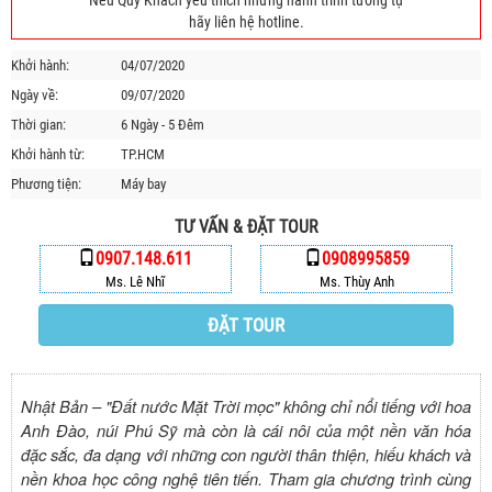
Nếu Quý Khách yêu thích những hành trình tương tự
HỘP THƯ GÓP Ý
hãy liên hệ hotline.
PROFILE HƯỚNG DẪN VIÊN
Khởi hành:
04/07/2020
TUYỂN DỤNG
Ngày về:
09/07/2020
LIÊN HỆ
Thời gian:
6 Ngày - 5 Đêm
Khởi hành từ:
TP.HCM
Phương tiện:
Máy bay
TƯ VẤN & ĐẶT TOUR
0907.148.611
0908995859
Ms. Lê Nhĩ
Ms. Thùy Anh
ĐẶT TOUR
Nhật Bản – "Đất nước Mặt Trời mọc" không chỉ nổi tiếng với hoa
Anh Đào, núi Phú Sỹ mà còn là cái nôi của một nền văn hóa
đặc sắc, đa dạng với những con người thân thiện, hiếu khách và
nền khoa học công nghệ tiên tiến. Tham gia chương trình cùng