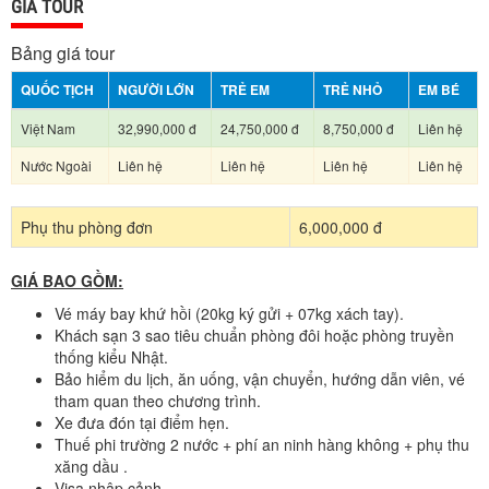
GIÁ TOUR
Bảng giá tour
QUỐC TỊCH
NGƯỜI LỚN
TRẺ EM
TRẺ NHỎ
EM BÉ
Việt Nam
32,990,000 đ
24,750,000 đ
8,750,000 đ
Liên hệ
Nước Ngoài
Liên hệ
Liên hệ
Liên hệ
Liên hệ
Phụ thu phòng đơn
6,000,000 đ
GIÁ BAO GỒM:
Vé máy bay khứ hồi (20kg ký gửi + 07kg xách tay).
Khách sạn 3 sao tiêu chuẩn phòng đôi hoặc phòng truyền
thống kiểu Nhật.
Bảo hiểm du lịch, ăn uống, vận chuyển, hướng dẫn viên, vé
tham quan theo chương trình.
Xe đưa đón tại điểm hẹn.
Thuế phi trường 2 nước + phí an ninh hàng không + phụ thu
xăng dầu .
Visa nhập cảnh.