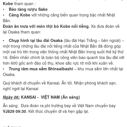
Kobe
tham quan :
•
Bảo tàng rượu Sake
•
Cảng Kobe
với những cảng biển quan trọng bậc nhất Nhật
Bản.
Đoàn ăn trưa với món thịt bò Kobe nổi tiếng
. Xe đưa đoàn về
lại Osaka tham quan:
•
Chụp hình tại lâu đài Osaka
(lâu đài Hạc Trắng – bên ngoài) –
một trong những lâu đài nổi tiếng nhất của Nhật Bản đã đóng góp
một vai trò lớn trong việc thống nhất Nhật Bản trong suốt thế kỷ thứ
16. Điểm nhấn chính là toàn bộ công viên bao quanh tòa lâu đài với
hơn 600 gốc anh đào cổ thụ, khoe sắc rực rỡ mỗi khi xuân về.
•
Trung tâm mua sắm Shinsaibashi
– khu mua sắm lớn nhất tại
Osaka.
Quý khách di chuyển về Kansai. Ăn tối. Nhận phòng khách sạn,
nghỉ ngơi tại Kansai
Ngày 06:
KANSAI - VIỆT NAM (Ăn sáng)
Ăn sáng. Đưa đoàn ra phi trường bay về Việt Nam chuyến bay
VJ829 09:30
. Kết thúc chuyến đi và hẹn gặp lại.