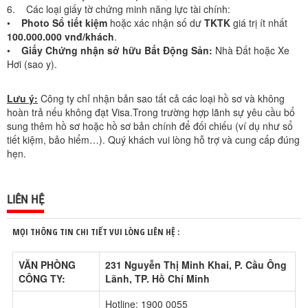
6. Các loại giấy tờ chứng minh năng lực tài chính:
•
Photo Sổ tiết kiệm
hoặc xác nhận số dư
TKTK
giá trị ít nhất
100.000.000 vnđ/khách
.
•
Giấy Chứng nhận sở hữu Bất Động Sản:
Nhà Đất hoặc Xe
Hơi (sao y).
Lưu ý:
Công ty chỉ nhận bản sao tất cả các loại hồ sơ và không
hoàn trả nếu không đạt Visa.Trong trường hợp lãnh sự yêu cầu bổ
sung thêm hồ sơ hoặc hồ sơ bản chính để đối chiếu (ví dụ như sổ
tiết kiệm, bảo hiểm…). Quý khách vui lòng hỗ trợ và cung cấp đúng
hẹn.
LIÊN HỆ
MỌI THÔNG TIN CHI TIẾT VUI LÒNG LIÊN HỆ :
VĂN PHÒNG
231 Nguyễn Thị Minh Khai, P. Cầu Ông
CÔNG TY:
Lãnh, TP. Hồ Chí Minh
Hotline: 1900 0055