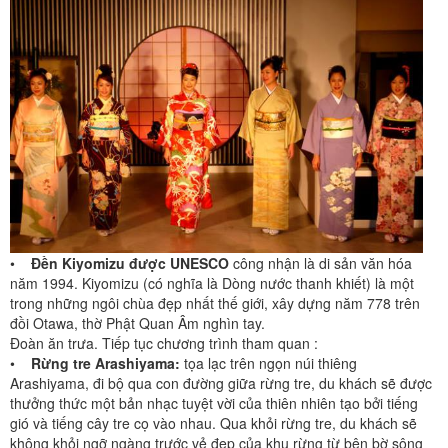
•
Đền Kiyomizu được UNESCO
công nhận là di sản văn hóa
năm 1994. Kiyomizu (có nghĩa là Dòng nước thanh khiết) là một
trong những ngôi chùa đẹp nhất thế giới, xây dựng năm 778 trên
đồi Otawa, thờ Phật Quan Âm nghìn tay.
Đoàn ăn trưa. Tiếp tục chương trình tham quan :
•
Rừng tre Arashiyama:
tọa lạc trên ngọn núi thiêng
Arashiyama, đi bộ qua con đường giữa rừng tre, du khách sẽ được
thưởng thức một bản nhạc tuyệt vời của thiên nhiên tạo bởi tiếng
gió và tiếng cây tre cọ vào nhau. Qua khỏi rừng tre, du khách sẽ
không khỏi ngỡ ngàng trước vẻ đẹp của khu rừng từ bên bờ sông