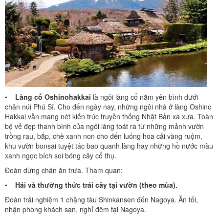
•
Làng cổ Oshinohakkai
là ngôi làng cổ nằm yên bình dưới
chân núi Phú Sĩ. Cho đến ngày nay, những ngôi nhà ở làng Oshino
Hakkai vẫn mang nét kiến trúc truyền thống Nhật Bản xa xưa. Toàn
bộ vẻ đẹp thanh bình của ngôi làng toát ra từ những mảnh vườn
trồng rau, bắp, chè xanh non cho đến luống hoa cải vàng ruộm,
khu vườn bonsai tuyệt tác bao quanh làng hay những hồ nước màu
xanh ngọc bích soi bóng cây cổ thụ.
Đoàn dừng chân ăn trưa. Tham quan:
•
Hái và thưởng thức trái cây tại vườn (theo mùa).
Đoàn trải nghiệm 1 chặng tàu Shinkansen đến Nagoya. Ăn tối,
nhận phòng khách sạn, nghỉ đêm tại Nagoya.