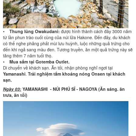
•
Thung lũng Owakudani:
được hình thành cách đây 3000 năm
từ lần phun trào cuối cùng của núi lửa Hakone. Đến đây, du khách
có thể nghe phảng phất mùi lưu huỳnh, luộc những quả trứng cho
đến khi ngả sang màu đen. Tương truyền, ăn một quả trứng này sẽ
tăng thêm 7 năm tuổi thọ.
•
Mua sắm tại Gotemba Outlet.
Di chuyển về khách sạn. Ăn tối, nhận phòng nghỉ ngơi tại
Yamanashi
.
Trải nghiệm tắm khoáng nóng Onsen tại khách
sạn.
Ngày 03:
YAMANASHI - NÚI PHÚ SĨ - NAGOYA (Ăn sáng. ăn
trưa, ăn tối)