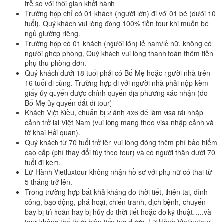
trễ so với thời gian khởi hành
Trường hợp chỉ có 01 khách (người lớn) đi với 01 bé (dưới 10
tuổi), Quý khách vui lòng đóng 100% tiền tour khi muốn bé
ngủ giường riêng.
Trường hợp có 01 khách (người lớn) lẻ nam/lẻ nữ, không có
người ghép phòng, Quý khách vui lòng thanh toán thêm tiền
phụ thu phòng đơn.
Quý khách dưới 18 tuổi phải có Bố Mẹ hoặc người nhà trên
16 tuổi đi cùng. Trường hợp đi với người nhà phải nộp kèm
giấy ủy quyến được chính quyến địa phương xác nhận (do
Bố Mẹ ủy quyến dắt đi tour)
Khách Việt Kiều, chuẩn bị 2 ảnh 4x6 để làm visa tái nhập
cảnh trở lại Việt Nam (vui lòng mang theo visa nhập cảnh và
tờ khai Hải quan).
Quý khách từ 70 tuổi trở lên vui lòng đóng thêm phí bảo hiểm
cao cấp (phí thay đổi tùy theo tour) và có người thân dưới 70
tuổi đi kèm.
Lữ Hành Vietluxtour không nhận hồ sơ với phụ nữ có thai từ
5 tháng trở lên.
Trong trường hợp bất khả kháng do thời tiết, thiên tai, đình
công, bạo động, phá hoại, chiến tranh, dịch bệnh, chuyến
bay bị trì hoãn hay bị hủy do thời tiết hoặc do kỹ thuật…..và
tour không thể thực hiện tiếp tục được, Lữ Hành Vietluxtour