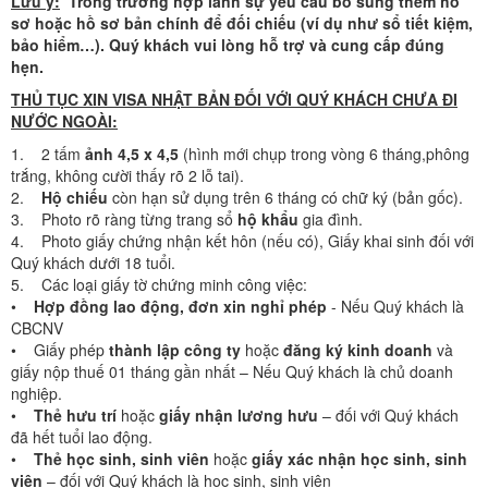
Lưu ý:
Trong trường hợp lãnh sự yêu cầu bổ sung thêm hồ
sơ hoặc hồ sơ bản chính để đối chiếu (ví dụ như sổ tiết kiệm,
bảo hiểm…). Quý khách vui lòng hỗ trợ và cung cấp đúng
hẹn.
THỦ TỤC XIN VISA NHẬT BẢN ĐỐI VỚI QUÝ KHÁCH CHƯA ĐI
NƯỚC NGOÀI:
1. 2 tấm
ảnh 4,5 x 4,5
(hình mới chụp trong vòng 6 tháng,phông
trắng, không cười thấy rõ 2 lỗ tai).
2.
Hộ chiếu
còn hạn sử dụng trên 6 tháng có chữ ký (bản gốc).
3. Photo rõ ràng từng trang sổ
hộ khẩu
gia đình.
4. Photo giấy chứng nhận kết hôn (nếu có), Giấy khai sinh đối với
Quý khách dưới 18 tuổi.
5. Các loại giấy tờ chứng minh công việc:
•
Hợp đồng lao động, đơn xin nghỉ phép
- Nếu Quý khách là
CBCNV
• Giấy phép
thành lập công ty
hoặc
đăng ký kinh doanh
và
giấy nộp thuế 01 tháng gần nhất – Nếu Quý khách là chủ doanh
nghiệp.
•
Thẻ hưu trí
hoặc
giấy nhận lương hưu
– đối với Quý khách
đã hết tuổi lao động.
•
Thẻ học sinh, sinh viên
hoặc
giấy xác nhận học sinh, sinh
viên
– đối với Quý khách là học sinh, sinh viên