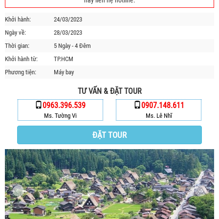
hãy liên hệ hotline.
HỘP THƯ GÓP Ý
Khởi hành:
24/03/2023
PROFILE HƯỚNG DẪN VIÊN
Ngày về:
28/03/2023
TUYỂN DỤNG
Thời gian:
5 Ngày - 4 Đêm
LIÊN HỆ
Khởi hành từ:
TP.HCM
Phương tiện:
Máy bay
TƯ VẤN & ĐẶT TOUR
0963.396.539
0907.148.611
Ms. Tường Vi
Ms. Lê Nhĩ
ĐẶT TOUR