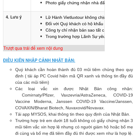
Photo giấy chứng nhận nhà đất, xe hơi (nếu có
4. Lưu ý
Lữ Hành Vietluxtour không chịu trách nhiệm về 
Đối với Quý khách có hộ khẩu từ Bình Định trở
Công ty chỉ nhận bản sao tất cả các loại hồ sơ
Trong trường hợp Lãnh Sự yêu cầu bổ sung thêm
Trượt qua trái để xem nội dung
ĐIỀU KIỆN NHẬP CẢNH NHẬT BẢN:
Quý khách cần hoàn thành đủ 03 mũi tiêm chủng theo quy
định ( tải áp PC Covid hiện mã QR xanh và thông tin đầy đủ
của các mũi tiêm)
Các loại vắc xin được Nhật Bản công nhận:
Comirnaty/Pfizer, Vaxzevria/AstraZeneca, COVID-19
Vaccine Moderna, Janssen COVID-19 Vaccine/Janssen,
COVAXIN/Bharat Biotech, Nuvaxovid/Novavax.
Tải app MYSOS, khai thông tin theo quy định của Nhật Bản.
Trường hợp trẻ em dưới 18 tuổi không có giấy chứng nhận 3
mũi tiêm vắc xin hợp lệ nhưng có người giám hộ hoặc bố mẹ
đi cùng và bố mẹ đã tiêm đầy đủ thì được xem như là hợp lệ.