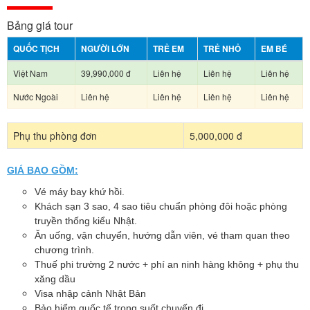
Bảng giá tour
QUỐC TỊCH
NGƯỜI LỚN
TRẺ EM
TRẺ NHỎ
EM BÉ
Việt Nam
39,990,000 đ
Liên hệ
Liên hệ
Liên hệ
Nước Ngoài
Liên hệ
Liên hệ
Liên hệ
Liên hệ
Phụ thu phòng đơn
5,000,000 đ
GIÁ BAO GỒM:
Vé máy bay khứ hồi.
Khách sạn 3 sao, 4 sao tiêu chuẩn phòng đôi hoặc phòng
truyền thống kiểu Nhật.
Ăn uống, vận chuyển, hướng dẫn viên, vé tham quan theo
chương trình.
Thuế phi trường 2 nước + phí an ninh hàng không + phụ thu
xăng dầu
Visa nhập cảnh Nhật Bản
Bảo hiểm quốc tế trong suốt chuyến đi.