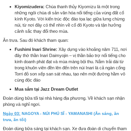
Kiyomizudera:
Chùa thanh thủy Kiyomizu là một trong
những ngôi chùa di sản văn hóa nổi tiếng của vùng đất cổ
kính Kyoto. Với kiến trúc độc đáo tọa lạc giữa lưng chừng
núi, từ nơi đây có thể nhìn về cố đô Kyoto và tận hưởng
cảnh sắc thay đổi theo mùa.
Ăn trưa. Sau đó khách tham quan:
Fushimi Inari Shrine:
Xây dựng vào khoảng năm 711, nơi
đây thờ thần Inari Daimyojin – vị thần bảo trợ nổi tiếng cho
kinh doanh phát đạt và mùa màng bội thu. Nằm trải dài từ
trong khuôn viên đền lên đến trên núi Inari là cả ngàn cổng
Torri đỏ son xếp san sát nhau, tạo nên một đường hầm vô
cùng độc đáo
Mua sắm tại Jazz Dream Outlet
Đoàn dùng bữa tối tại nhà hàng địa phương. Về khách sạn nhận
phòng và nghỉ ngơi.
Ngày 03:
NAGOYA - NÚI PHÚ SĨ - YAMANASHI (Ăn sáng, ăn
trưa, ăn tối)
Đoàn dùng bữa sáng tại khách sạn. Xe đưa đoàn di chuyển tham