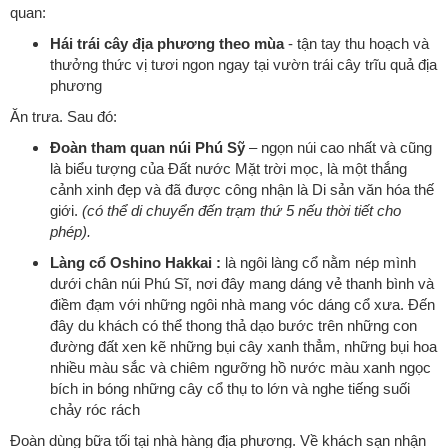
quan:
Hái trái cây địa phương theo mùa
- tận tay thu hoạch và
thưởng thức vị tươi ngon ngay tại vườn trái cây trĩu quả địa
phương
Ăn trưa. Sau đó:
Đoàn tham quan núi Phú Sỹ
– ngọn núi cao nhất và cũng
là biểu tượng của Đất nước Mặt trời mọc, là một thắng
cảnh xinh đẹp và đã được công nhận là Di sản văn hóa thế
giới.
(có thể di chuyển đến trạm thứ 5 nếu thời tiết cho
phép).
Làng cổ Oshino Hakkai :
là ngôi làng cổ nằm nép mình
dưới chân núi Phú Sĩ, nơi đây mang dáng vẻ thanh bình và
điềm đạm với những ngôi nhà mang vóc dáng cổ xưa. Đến
đây du khách có thể thong thả dạo bước trên những con
đường đất xen kẽ những bụi cây xanh thẳm, những bụi hoa
nhiều màu sắc và chiêm ngưỡng hồ nước màu xanh ngọc
bích in bóng những cây cổ thụ to lớn và nghe tiếng suối
chảy róc rách
Đoàn dùng bữa tối tại nhà hàng địa phương. Về khách sạn nhận