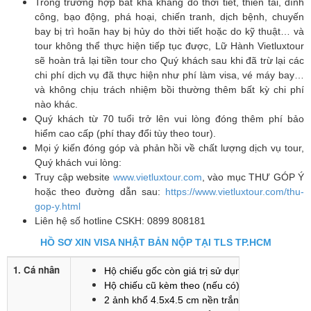
Trong trường hợp bất khả kháng do thời tiết, thiên tai, đình
công, bạo động, phá hoại, chiến tranh, dịch bệnh, chuyến
bay bị trì hoãn hay bị hủy do thời tiết hoặc do kỹ thuật… và
tour không thể thực hiện tiếp tục được, Lữ Hành Vietluxtour
sẽ hoàn trả lại tiền tour cho Quý khách sau khi đã trừ lại các
chi phí dịch vụ đã thực hiện như phí làm visa, vé máy bay…
và không chịu trách nhiệm bồi thường thêm bất kỳ chi phí
nào khác.
Quý khách từ 70 tuổi trở lên vui lòng đóng thêm phí bảo
hiểm cao cấp (phí thay đổi tùy theo tour).
Mọi ý kiến đóng góp và phản hồi về chất lượng dịch vụ tour,
Quý khách vui lòng:
Truy cập website
www.vietluxtour.com
, vào mục THƯ GÓP Ý
hoặc theo đường dẫn sau:
https://www.vietluxtour.com/thu-
gop-y.html
Liên hệ số hotline CSKH: 0899 808181
HỒ SƠ XIN VISA NHẬT BẢN NỘP TẠI TLS TP.HCM
1. Cá nhân
Hộ chiếu gốc còn giá trị sử dụng trên 6 tháng tín
Hộ chiếu cũ kèm theo (nếu có);
2 ảnh khổ 4.5x4.5
cm nền trắng (hình chụp kh