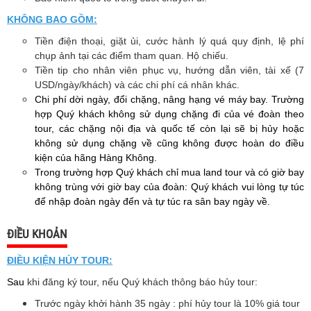
KHÔNG BAO GỒM:
Tiền điện thoại, giặt ủi, cước hành lý quá quy định, lệ phí
chụp ảnh tại các điểm tham quan. Hộ chiếu.
Tiền tip cho nhân viên phục vụ, hướng dẫn viên, tài xế (7
USD/ngày/khách) và các chi phí cá nhân khác.
Chi
phí dời ngày, đổi chặng, nâng hạng vé máy bay. Trường
hợp Quý khách không sử dụng chặng đi của vé đoàn theo
tour, các chặng nội địa và quốc tế còn lại sẽ bị hủy hoặc
không sử dụng chặng về cũng không được hoàn do điều
kiện của hãng Hàng Không.
Trong trường hợp Quý khách chỉ mua land tour và có giờ bay
không trùng với giờ bay của đoàn: Quý khách vui lòng tự túc
để nhập đoàn ngày đến và tự túc ra sân bay ngày về.
ĐIỀU KHOẢN
ĐIỀU KIỆN HỦY TOUR:
Sau
khi đăng ký tour, nếu Quý khách thông báo hủy tour:
Trước ngày khởi hành 35 ngày : phí hủy tour là 10% giá tour