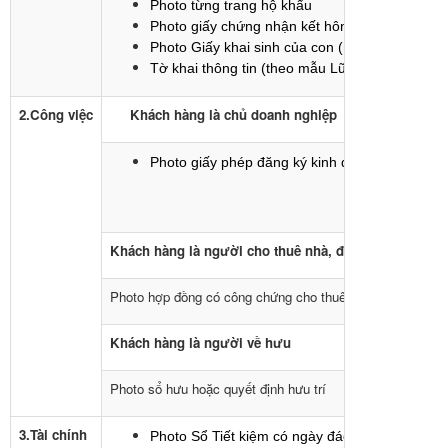
Photo từng trang hộ khẩu
Photo giấy chứng nhận kết hôn (nếu đã có gia 
Photo Giấy khai sinh của con (nếu có con đi c
Tờ khai thông tin (theo mẫu Lữ Hành Vietluxto
2.Công việc
Khách hàng là chủ doanh nghiệp
Photo giấy phép đăng ký kinh doanh
+
biên la
Khách hàng
là người cho thuê nhà, đất, xe
Photo hợp đồng có công chứng cho thuê nhà, đất, xe, kèm
Khách hàng là người về hưu
Photo sổ hưu hoặc quyết định hưu trí
3.Tài chính
Photo Sổ Tiết kiệm có ngày đáo hạn sau ngày kế