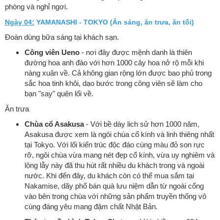
phòng và nghỉ ngơi.
Ngày 04:
YAMANASHI - TOKYO (Ăn sáng, ăn trưa, ăn tối)
Đoàn dùng bữa sáng tại khách sạn.
Công viên Ueno
- nơi đây được mệnh danh là thiên
đường hoa anh đào với hơn 1000 cây hoa nở rộ mỗi khi
nàng xuân về. Cả không gian rộng lớn được bao phủ trong
sắc hoa tinh khôi, dạo bước trong công viên sẽ làm cho
bạn "say" quên lối về.
Ăn trưa
Chùa cổ Asakusa
- Với bề dày lich sử hơn 1000 năm,
Asakusa được xem là ngôi chùa cổ kính và linh thiêng nhất
tại Tokyo. Với lối kiến trúc độc đáo cùng màu đỏ son rực
rỡ, ngôi chùa vừa mang nét đẹp cổ kính, vừa uy nghiêm và
lộng lẫy này đã thu hút rất nhiều du khách trong và ngoài
nước. Khi đến đây, du khách còn có thể mua sắm tại
Nakamise, dãy phố bán quà lưu niệm dẫn từ ngoài cổng
vào bên trong chùa với những sản phẩm truyền thống vô
cùng đáng yêu mang đậm chất Nhật Bản.