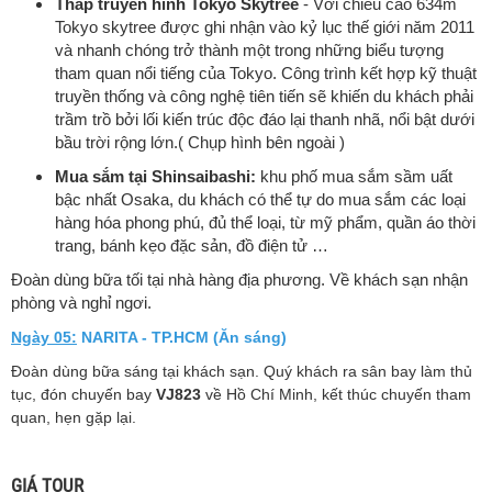
Tháp truyền hình Tokyo Skytree
- Với chiều cao 634m
Tokyo skytree được ghi nhận vào kỷ lục thế giới năm 2011
và nhanh chóng trở thành một trong những biểu tượng
tham quan nổi tiếng của Tokyo. Công trình kết hợp kỹ thuật
truyền thống và công nghệ tiên tiến sẽ khiến du khách phải
trầm trồ bởi lối kiến trúc độc đáo lại thanh nhã, nổi bật dưới
bầu trời rộng lớn.( Chụp hình bên ngoài )
Mua sắm tại Shinsaibashi:
khu phố mua sắm sầm uất
bậc nhất Osaka, du khách có thể tự do mua sắm các loại
hàng hóa phong phú, đủ thể loại, từ mỹ phẩm, quần áo thời
trang, bánh kẹo đặc sản, đồ điện tử …
Đoàn dùng bữa tối tại nhà hàng địa phương. Về khách sạn nhận
phòng và nghỉ ngơi.
Ngày 05:
NARITA - TP.HCM (Ăn sáng)
Đoàn dùng bữa sáng tại khách sạn. Quý khách ra sân bay làm thủ
tục, đón chuyến bay
VJ823
về Hồ Chí Minh, kết thúc chuyến tham
quan, hẹn gặp lại.
GIÁ TOUR