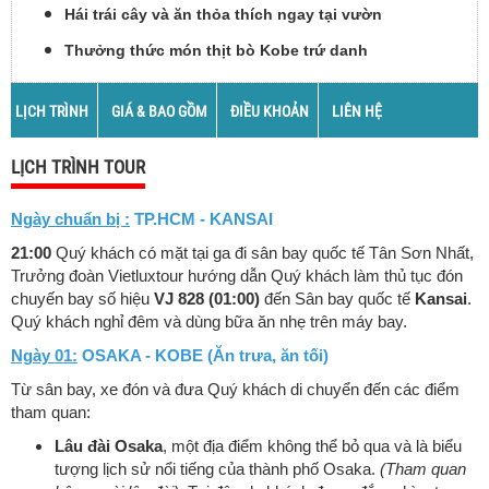
Hái trái cây và ăn thỏa thích ngay tại vườn
Thưởng thức món thịt bò Kobe trứ danh
LỊCH TRÌNH
GIÁ & BAO GỒM
ĐIỀU KHOẢN
LIÊN HỆ
LỊCH TRÌNH TOUR
Ngày chuẩn bị :
TP.HCM - KANSAI
21:00
Quý khách có mặt tại ga đi sân bay quốc tế Tân Sơn Nhất,
Trưởng đoàn Vietluxtour hướng dẫn Quý khách làm thủ tục đón
chuyến bay số hiệu
VJ 828 (01:00)
đến Sân bay quốc tế
Kansai
.
Quý khách nghỉ đêm và dùng bữa ăn nhẹ trên máy bay.
Ngày 01:
OSAKA - KOBE (Ăn trưa, ăn tối)
Từ sân bay, xe đón và đưa Quý khách di chuyển đến các điểm
tham quan:
Lâu đài Osaka
, một địa điểm không thể bỏ qua và là biểu
tượng lịch sử nổi tiếng của thành phố Osaka.
(Tham quan