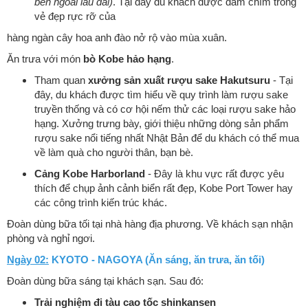
bên ngoài lâu đài)
. Tại đây du khách được đắm chìm trong
vẻ đẹp rực rỡ của
hàng ngàn cây hoa anh đào nở rộ vào mùa xuân.
Ăn trưa với món
bò Kobe hảo hạng
.
Tham quan
xưởng sản xuất rượu sake Hakutsuru
- Tại
đây, du khách được tìm hiểu về quy trình làm rượu sake
truyền thống và có cơ hội nếm thử các loại rượu sake hảo
hạng. Xưởng trưng bày, giới thiệu những dòng sản phẩm
rượu sake nổi tiếng nhất Nhật Bản để du khách có thể mua
về làm quà cho người thân, bạn bè.
Cảng Kobe Harborland
- Đây là khu vực rất được yêu
thích để chụp ảnh cảnh biển rất đẹp, Kobe Port Tower hay
các công trình kiến trúc khác.
Đoàn dùng bữa tối tại nhà hàng địa phương. Về khách sạn nhận
phòng và nghỉ ngơi.
Ngày 02:
KYOTO - NAGOYA (Ăn sáng, ăn trưa, ăn tối)
Đoàn dùng bữa sáng tại khách sạn. Sau đó:
Trải nghiệm đi tàu cao tốc shinkansen