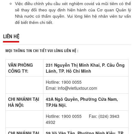
Việc điều chỉnh yêu cầu xét nghiệm covid và mũi tiêm có thể
sẽ thay đổi theo quy định hiện hành của Cơ quan Quản lý
Nhà nước có thẩm quyền. Vui lòng liên hệ nhân viên tư vấn
để biết thêm chi tiết.
LIÊN HỆ
MỌI THÔNG TIN CHI TIẾT VUI LÒNG LIÊN HỆ :
VĂN PHÒNG
231 Nguyễn Thị Minh Khai, P. Cầu Ông
CÔNG TY:
Lãnh, TP. Hồ Chí Minh
Hotline: 1900 0055
Emai: info@vietluxtour.com
CHI NHÁNH TẠI
43A Ngô Quyền, Phường Cửa Nam,
HÀ NỘI:
TP.Hà Nội.
Hotline: 1900 0055 Fax: (024) 3943
4932
CHI NHÁNH TẠI
59 Võ Văn Tần, Phường Ninh Kiều, TP.