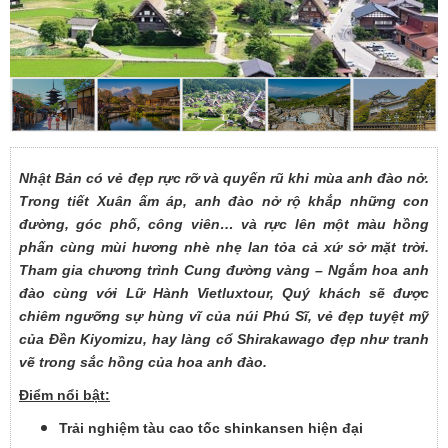
Nhật Bản có vẻ đẹp rực rỡ và quyến rũ khi mùa anh đào nở.
Trong tiết Xuân ấm áp, anh đào nở rộ khắp những con
đường, góc phố, công viên… và rực lên một màu hồng
phấn cùng mùi hương nhè nhẹ lan tỏa cả xứ sở mặt trời.
Tham gia chương trình Cung đường vàng – Ngắm hoa anh
đào cùng với Lữ Hành Vietluxtour, Quý khách sẽ được
chiêm ngưỡng sự hùng vĩ của núi Phú Sĩ, vẻ đẹp tuyệt mỹ
của Đền Kiyomizu, hay làng cổ Shirakawago đẹp như tranh
vẽ trong sắc hồng của hoa anh đào.
Điểm nổi bật:
Trải nghiệm tàu cao tốc shinkansen hiện đại