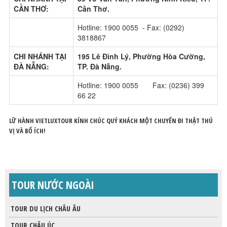
CẦN THƠ:
Cần Thơ.
Hotline: 1900 0055 - Fax: (0292)
3818867
CHI NHÁNH TẠI
195 Lê Đình Lý, Phường Hòa Cường,
ĐÀ NẴNG:
TP. Đà Nẵng.
Hotline: 1900 0055 Fax: (0236) 399
66 22
LỮ HÀNH VIETLUXTOUR KÍNH CHÚC QUÝ KHÁCH MỘT CHUYẾN ĐI THẬT THÚ
VỊ VÀ BỔ ÍCH!
TOUR NƯỚC NGOÀI
TOUR DU LỊCH CHÂU ÂU
TOUR CHÂU ÚC