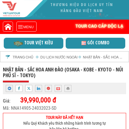
DOA
VIETLUXTOUR.COM
TOUR CAO CẤP ĐỘC LẠ
TOUR CAO CẤP ĐỘC LẠ
MENU
TOUR TRONG NƯỚC
TOUR NƯỚC NGOÀI
TOUR VIỆT KIỀU
GÓI COMBO
TOUR KHỞI HÀNH TỪ HÀ NỘI
TOUR KHỞI HÀNH TỪ ĐÀ NẴNG
TRANG CHỦ
DU LỊCH NƯỚC NGOÀI
NHẬT BẢN - SẮC HOA ...
TOUR KHỞI HÀNH TỪ CẦN THƠ
NHẬT BẢN - SẮC HOA ANH ĐÀO (OSAKA - KOBE - KYOTO - NÚI
TOUR ĐOÀN - M.I.C.E
PHÚ SĨ - TOKYO)
TOUR COMBO
DỊCH VỤ
39,990,000 đ
GIỚI THIỆU
Giá:
Mã: NNA14905-24032023-SD
HỒ SƠ NĂNG LỰC
PROFILE EN
TOUR NÀY ĐÃ HẾT HẠN
Nếu Quý Khách yêu thích những hành trình tương tự
THƯ KHEN VIETLUXTOUR