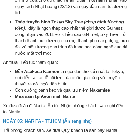
chỉ mở cửa cho du khách tham quan một năm hai lần vào
ngày sinh Nhật hoàng (23/12) và ngày đầu năm tết dương
lịch.
Tháp truyền hình Tokyo Sky Tree
(chụp hình từ công
viên)
, đây là ngọn tháp cao nhất thế giới được Guiness
công nhận vào 2011 với chiều cao 634 mét, Sky Tree trở
thành thành biểu tượng của một thành phố năng động, hiện
đại và biểu tượng cho trình độ khoa học công nghệ của đất
nước mặt trời mọc
Ăn trưa. Tiếp tục tham quan:
Đền Asakusa Kannon
là ngôi đền thờ cổ nhất tại Tokyo,
nơi diễn ra các lễ hội lớn của quốc gia cùng với truyền
thuyết ra đời ngôi đền bí ẩn.
Con đường bánh kẹo và quà lưu niệm
Nakamise
Mua sắm tại Aeon mall Narita
Xe đưa đoàn đi Narita. Ăn tối. Nhận phòng khách sạn nghỉ đêm
tại Narita.
NGÀY 05:
NARITA - TP.HCM (Ăn sáng nhẹ)
Trả phòng khách sạn. Xe đưa Quý khách ra sân bay Narita.