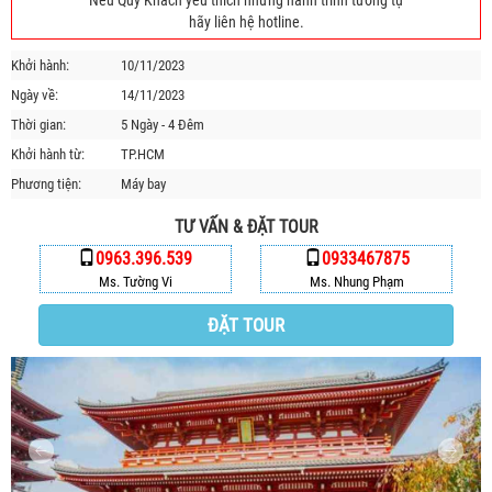
Nếu Quý Khách yêu thích những hành trình tương tự
HỘP THƯ GÓP Ý
hãy liên hệ hotline.
PROFILE HƯỚNG DẪN VIÊN
Khởi hành:
10/11/2023
TUYỂN DỤNG
Ngày về:
14/11/2023
LIÊN HỆ
Thời gian:
5 Ngày - 4 Đêm
Khởi hành từ:
TP.HCM
Phương tiện:
Máy bay
TƯ VẤN & ĐẶT TOUR
0963.396.539
0933467875
Ms. Tường Vi
Ms. Nhung Phạm
ĐẶT TOUR