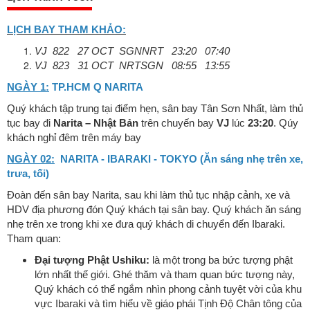
LỊCH BAY THAM KHẢO:
VJ 822 27 OCT SGNNRT 23:20 07:40
VJ 823 31 OCT NRTSGN 08:55 13:55
NGÀY 1:
TP.HCM Q NARITA
Quý khách tập trung tại điểm hẹn, sân bay Tân Sơn Nhất, làm thủ
tục bay đi
Narita – Nhật Bản
trên chuyến bay
VJ
lúc
23:20
. Qúy
khách nghỉ đêm trên máy bay
NGÀY 02:
NARITA - IBARAKI - TOKYO (Ăn sáng nhẹ trên xe,
trưa, tối)
Đoàn đến sân bay Narita, sau khi làm thủ tục nhập cảnh, xe và
HDV địa phương đón Quý khách tại sân bay. Quý khách ăn sáng
nhẹ trên xe trong khi xe đưa quý khách di chuyển đến Ibaraki.
Tham quan:
Đại tượng Phật Ushiku:
là một trong ba bức tượng phật
lớn nhất thế giới. Ghé thăm và tham quan bức tượng này,
Quý khách có thể ngắm nhìn phong cảnh tuyệt vời của khu
vực Ibaraki và tìm hiểu về giáo phái Tịnh Độ Chân tông của