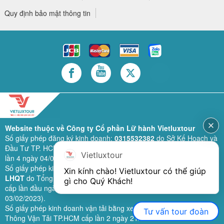
Quy định bảo mật thông tin
Website thuộc về Công ty Cổ phần Lữ hành Vietluxtour
Số giấy phép đăng ký kinh doanh:
0315532382
do Sở Kế Hoạch và
Đầu Tư TP. HCM cấp lần đầu ngày 28/02/2019 (sửa đổi bổ sung
Vietluxtour
lần 4 ngày 04/06/2024).
Số giấy phép kinh doanh lữ hành quốc tế:
79-1111/2019/TCDL-GP
Xin kính chào! Vietluxtour có thể giúp 
LHQT
do Tổng Cục Du Lịch (nay là Cục Du lịch quốc gia Việt Nam)
gì cho Quý Khách!
cấp lần đầu ngày 26/09/2019 (sửa đổi, bổ sung lần 3 ngày
03/02/2023).
Số giấy phép kinh doanh vận tải bằng xe ô tô:
11924
do Sở Giao
Tư vấn tour đoàn
Thông Vận Tải TP.HCM cấp lần 2 ngày 21/02/2023.