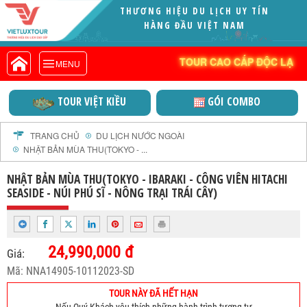
THƯƠNG HIỆU DU LỊCH UY TÍN
VIETLUXTOUR.COM
HÀNG ĐẦU VIỆT NAM
TOUR CAO CẤP ĐỘC LẠ
TOUR CAO CẤP ĐỘC LẠ
MENU
TOUR TRONG NƯỚC
TOUR NƯỚC NGOÀI
TOUR VIỆT KIỀU
GÓI COMBO
TOUR KHỞI HÀNH TỪ HÀ NỘI
TOUR KHỞI HÀNH TỪ ĐÀ NẴNG
TRANG CHỦ
DU LỊCH NƯỚC NGOÀI
NHẬT BẢN MÙA THU(TOKYO - ...
TOUR KHỞI HÀNH TỪ CẦN THƠ
TOUR ĐOÀN - M.I.C.E
NHẬT BẢN MÙA THU(TOKYO - IBARAKI - CÔNG VIÊN HITACHI
SEASIDE - NÚI PHÚ SĨ - NÔNG TRẠI TRÁI CÂY)
TOUR COMBO
DỊCH VỤ
GIỚI THIỆU
24,990,000 đ
Giá:
HỒ SƠ NĂNG LỰC
Mã: NNA14905-10112023-SD
PROFILE EN
TOUR NÀY ĐÃ HẾT HẠN
THƯ KHEN VIETLUXTOUR