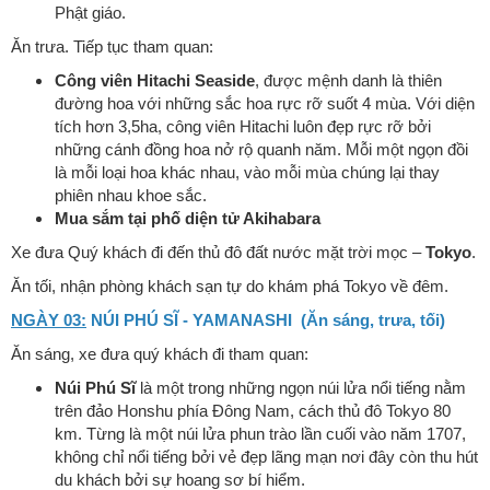
Phật giáo.
Ăn trưa. Tiếp tục tham quan:
Công viên Hitachi Seaside
, được mệnh danh là thiên
đường hoa với những sắc hoa rực rỡ suốt 4 mùa. Với diện
tích hơn 3,5ha, công viên Hitachi luôn đẹp rực rỡ bởi
những cánh đồng hoa nở rộ quanh năm. Mỗi một ngọn đồi
là mỗi loại hoa khác nhau, vào mỗi mùa chúng lại thay
phiên nhau khoe sắc.
Mua sắm tại phố diện tử Akihabara
Xe đưa Quý khách đi đến thủ đô đất nước mặt trời mọc –
Tokyo
.
Ăn tối, nhận phòng khách sạn tự do khám phá Tokyo về đêm.
NGÀY 03:
NÚI PHÚ SĨ - YAMANASHI (Ăn sáng, trưa, tối)
Ăn sáng, xe đưa quý khách đi tham quan:
Núi Phú Sĩ
là một trong những ngọn núi lửa nổi tiếng nằm
trên đảo Honshu phía Đông Nam, cách thủ đô Tokyo 80
km. Từng là một núi lửa phun trào lần cuối vào năm 1707,
không chỉ nổi tiếng bởi vẻ đẹp lãng mạn nơi đây còn thu hút
du khách bởi sự hoang sơ bí hiểm.