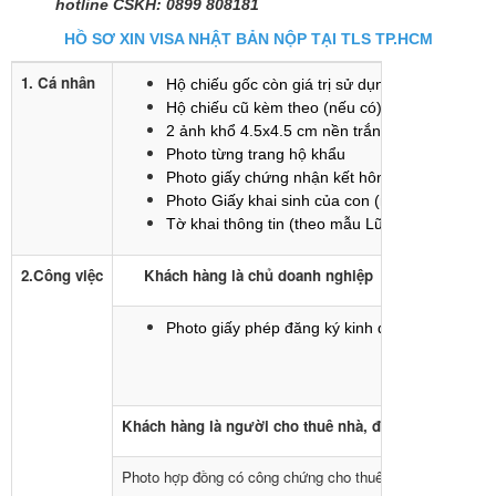
hotline CSKH: 0899 808181
HỒ SƠ XIN VISA NHẬT BẢN NỘP TẠI TLS TP.HCM
1. Cá nhân
Hộ chiếu gốc còn giá trị sử dụng trên 6 tháng tín
Hộ chiếu cũ kèm theo (nếu có);
2 ảnh khổ 4.5x4.5
cm nền trắng (hình chụp kh
Photo từng trang hộ khẩu
Photo giấy chứng nhận kết hôn (nếu đã có gia 
Photo Giấy khai sinh của con (nếu có con đi c
Tờ khai thông tin (theo mẫu Lữ Hành Vietluxto
2.Công việc
Khách hàng là chủ doanh nghiệp
Photo giấy phép đăng ký kinh doanh
+
biên la
Khách hàng
là người cho thuê nhà, đất, xe
Photo hợp đồng có công chứng cho thuê nhà, đất, xe, kèm