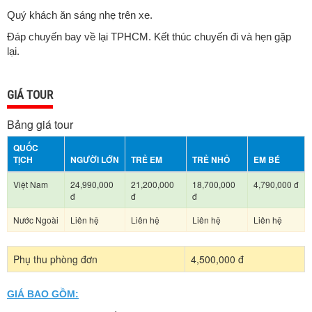
Quý khách ăn sáng nhẹ trên xe.
Đáp chuyến bay về lại TPHCM. Kết thúc chuyến đi và hẹn gặp
lại.
GIÁ TOUR
Bảng giá tour
QUỐC
TỊCH
NGƯỜI LỚN
TRẺ EM
TRẺ NHỎ
EM BÉ
Việt Nam
24,990,000
21,200,000
18,700,000
4,790,000 đ
đ
đ
đ
Nước Ngoài
Liên hệ
Liên hệ
Liên hệ
Liên hệ
Phụ thu phòng đơn
4,500,000 đ
GIÁ BAO GỒM: