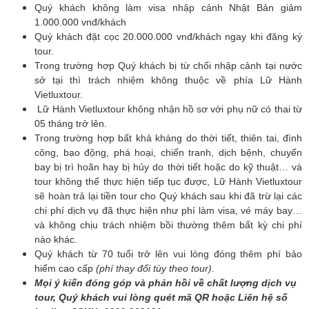
Quý khách không làm visa nhập cảnh Nhật Bản giảm
1.000.000 vnđ/khách
Quý khách đặt cọc 20.000.000 vnđ/khách ngay khi đăng ký
tour.
Trong trường hợp Quý khách bị từ chối nhập cảnh tại nước
sở tại thì trách nhiệm không thuộc về phía Lữ Hành
Vietluxtour.
Lữ Hành Vietluxtour không nhận hồ sơ với phụ nữ có thai từ
05 tháng trở lên.
Trong trường hợp bất khả kháng do thời tiết, thiên tai, đình
công, bạo động, phá hoại, chiến tranh, dịch bệnh, chuyến
bay bị trì hoãn hay bị hủy do thời tiết hoặc do kỹ thuật… và
tour không thể thực hiện tiếp tục được, Lữ Hành Vietluxtour
sẽ hoàn trả lại tiền tour cho Quý khách sau khi đã trừ lại các
chi phí dịch vụ đã thực hiện như phí làm visa, vé máy bay…
và không chịu trách nhiệm bồi thường thêm bất kỳ chi phí
nào khác.
Quý khách từ 70 tuổi trở lên vui lòng đóng thêm phí bảo
hiểm cao cấp
(phí thay đổi tùy theo tour).
Mọi ý kiến đóng góp và phản hồi về chất lượng dịch vụ
tour, Quý khách vui lòng quét mã QR hoặc Liên hệ số