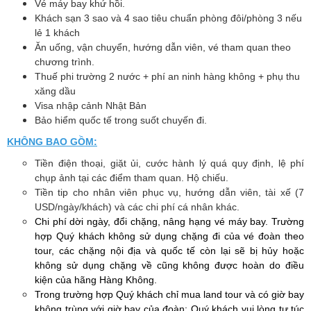
Vé máy bay khứ hồi.
Khách sạn 3 sao và 4 sao tiêu chuẩn phòng đôi/phòng 3 nếu
lẻ 1 khách
Ăn uống, vận chuyển, hướng dẫn viên, vé tham quan theo
chương trình.
Thuế phi trường 2 nước + phí an ninh hàng không + phụ thu
xăng dầu
Visa nhập cảnh Nhật Bản
Bảo hiểm quốc tế trong suốt chuyến đi.
KHÔNG BAO GỒM:
Tiền điện thoại, giặt ủi, cước hành lý quá quy định, lệ phí
chụp ảnh tại các điểm tham quan. Hộ chiếu.
Tiền tip cho nhân viên phục vụ, hướng dẫn viên, tài xế (7
USD/ngày/khách) và các chi phí cá nhân khác.
Chi
phí dời ngày, đổi chặng, nâng hạng vé máy bay. Trường
hợp Quý khách không sử dụng chặng đi của vé đoàn theo
tour, các chặng nội địa và quốc tế còn lại sẽ bị hủy hoặc
không sử dụng chặng về cũng không được hoàn do điều
kiện của hãng Hàng Không.
Trong trường hợp Quý khách chỉ mua land tour và có giờ bay
không trùng với giờ bay của đoàn: Quý khách vui lòng tự túc