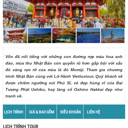
Vốn đã nổi tiếng với những con đường rợp màu hoa anh
đào, mùa thu Nhật Bản còn quyến rũ hơn gấp bội với sắc
đỏ vàng rực rỡ của mùa lá đỏ Momiji. Tham gia chương
trình Nhật Bản cùng với Lữ Hành Vietluxtour, Quý khách sẽ
được chiêm ngưỡng núi Phú Sĩ, vẻ đẹp hùng vĩ của Đại
Tượng Phật Ushiku, hay làng cổ Oshino Hakkai đẹp như
tranh vẽ.
LỊCH TRÌNH
GIÁ & BAO GỒM
ĐIỀU KHOẢN
LIÊN HỆ
LỊCH TRÌNH TOUR