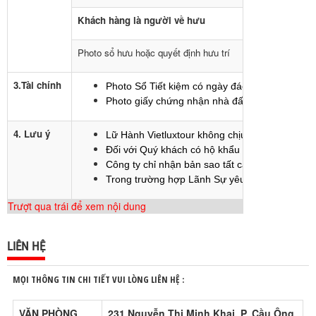
Khách hàng là người về hưu
Photo sổ hưu hoặc quyết định hưu trí
3.Tài chính
Photo Sổ Tiết kiệm có ngày đáo hạn sau ngày kế
Photo giấy chứng nhận nhà đất, xe hơi (nếu có
4. Lưu ý
Lữ Hành Vietluxtour không chịu trách nhiệm về 
Đối với Quý khách có hộ khẩu từ Bình Định trở
Công ty chỉ nhận bản sao tất cả các loại hồ sơ
Trong trường hợp Lãnh Sự yêu cầu bổ sung thêm
Trượt qua trái để xem nội dung
LIÊN HỆ
MỌI THÔNG TIN CHI TIẾT VUI LÒNG LIÊN HỆ :
VĂN PHÒNG
231 Nguyễn Thị Minh Khai, P. Cầu Ông