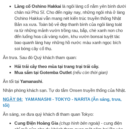
Làng cổ Oshino Hakkai
là ngôi làng cổ nằm yên bình dưới
chân núi Phú Sĩ. Cho đến ngày nay, những ngôi nhà ở làng
Oshino Hakkai vẫn mang nét kiến trúc truyền thống Nhật
Bản xa xưa. Toàn bộ vẻ đẹp thanh bình của ngôi làng toát
ra từ những mảnh vườn trồng rau, bắp, chè xanh non cho
đến luống hoa cải vàng ruộm, khu vườn bonsai tuyệt tác
bao quanh làng hay những hồ nước màu xanh ngọc bích
soi bóng cây cổ thụ.
Ăn trưa. Sau đó Quý khách tham quan:
Hái trái cây theo mùa tại trang trại trái cây.
Mua sắm tại Gotemba Outlet
(nếu còn thời gian)
Ăn tối tại
Yamanashi
.
Nhận phòng khách sạn. Tự do tắm Onsen truyền thống của Nhật.
NGÀY 04:
YAMANASHI - TOKYO - NARITA (Ăn sáng, trưa,
tối)
Ăn sáng, xe đưa quý khách đi tham quan Tokyo:
Cung Điện Hoàng Gia
(chụp hình bên ngoài)
- cung điện