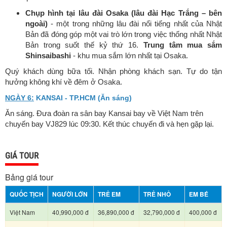
Chụp hình tại lâu đài Osaka (lâu đài Hạc Trắng – bên
ngoài)
- một trong những lâu đài nổi tiếng nhất của Nhật
Bản đã đóng góp một vai trò lớn trong việc thống nhất Nhật
Bản trong suốt thế kỷ thứ 16.
Trung tâm mua sắm
Shinsaibashi
- khu mua sắm lớn nhất tại Osaka.
Quý khách dùng bữa tối. Nhận phòng khách sạn. Tự do tận
hưởng không khí về đêm ở Osaka.
NGÀY 6:
KANSAI - TP.HCM (Ăn sáng)
Ăn sáng. Đưa đoàn ra sân bay Kansai bay về Việt Nam trên
chuyến bay VJ829 lúc 09:30. Kết thúc chuyến đi và hẹn gặp lại.
GIÁ TOUR
Bảng giá tour
QUỐC TỊCH
NGƯỜI LỚN
TRẺ EM
TRẺ NHỎ
EM BÉ
Việt Nam
40,990,000 đ
36,890,000 đ
32,790,000 đ
400,000 đ