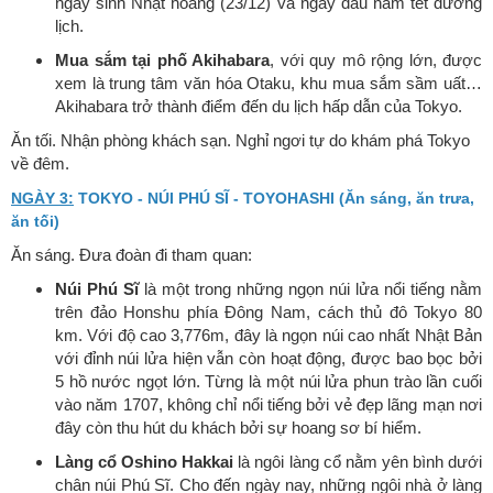
ngày sinh Nhật hoàng (23/12) và ngày đầu năm tết dương
lịch.
Mua sắm tại phố Akihabara
, với quy mô rộng lớn, được
xem là trung tâm văn hóa Otaku, khu mua sắm sầm uất…
Akihabara trở thành điểm đến du lịch hấp dẫn của Tokyo.
Ăn tối. Nhận phòng khách sạn. Nghỉ ngơi tự do khám phá Tokyo
về đêm.
NGÀY 3:
TOKYO - NÚI PHÚ SĨ - TOYOHASHI (Ăn sáng, ăn trưa,
ăn tối)
Ăn sáng. Đưa đoàn đi tham quan:
Núi Phú Sĩ
là một trong những ngọn núi lửa nổi tiếng nằm
trên đảo Honshu phía Đông Nam, cách thủ đô Tokyo 80
km. Với độ cao 3,776m, đây là ngọn núi cao nhất Nhật Bản
với đỉnh núi lửa hiện vẫn còn hoạt động, được bao bọc bởi
5 hồ nước ngọt lớn. Từng là một núi lửa phun trào lần cuối
vào năm 1707, không chỉ nổi tiếng bởi vẻ đẹp lãng mạn nơi
đây còn thu hút du khách bởi sự hoang sơ bí hiểm.
Làng cổ Oshino Hakkai
là ngôi làng cổ nằm yên bình dưới
chân núi Phú Sĩ. Cho đến ngày nay, những ngôi nhà ở làng