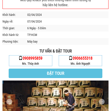
Nếu Quý Khách yêu thích những hành trình tương tự
HỘP THƯ GÓP Ý
hãy liên hệ hotline.
PROFILE HƯỚNG DẪN VIÊN
Khởi hành:
02/04/2024
TUYỂN DỤNG
Ngày về:
07/04/2024
LIÊN HỆ
Thời gian:
6 Ngày - 5 Đêm
Khởi hành từ:
TP.HCM
Phương tiện:
Máy bay
TƯ VẤN & ĐẶT TOUR
0908995859
0906655318
Ms. Thùy Anh
Ms. Ánh Nguyệt
ĐẶT TOUR