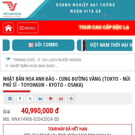
DOANH NGHIỆP ĐẠT CHỨNG
VIETLUXTOUR.COM
NHẬN VITA GREEN (XUẤT SẮC)
TOUR CAO CẤP ĐỘC LẠ
TOUR CAO CẤP ĐỘC LẠ
MENU
TOUR TRONG NƯỚC
TOUR NƯỚC NGOÀI
GÓI COMBO
VIỆT NAM THỜI ĐẠI MỚI
TOUR KHỞI HÀNH TỪ HÀ NỘI
TOUR KHỞI HÀNH TỪ ĐÀ NẴNG
TRANG CHỦ
DU LỊCH NƯỚC NGOÀI
NHẬT BẢN HOA ANH ĐÀO ...
TOUR KHỞI HÀNH TỪ CẦN THƠ
TOUR ĐOÀN - M.I.C.E
NHẬT BẢN HOA ANH ĐÀO - CUNG ĐƯỜNG VÀNG (TOKYO - NÚI
PHÚ SĨ - TOYOHASHI - KYOTO - OSAKA)
TOUR COMBO
DỊCH VỤ
GIỚI THIỆU
40,990,000 đ
Giá:
HỒ SƠ NĂNG LỰC
Mã: NNA14906-02042024-SD
PROFILE EN
TOUR NÀY ĐÃ HẾT HẠN
THƯ KHEN VIETLUXTOUR