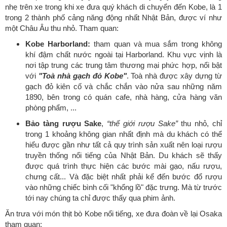
nhẹ trên xe trong khi xe đưa quý khách di chuyển đến Kobe, là 1
trong 2 thành phố cảng năng động nhất Nhật Bản, được ví như
một Châu Âu thu nhỏ. Tham quan:
Kobe Harborland:
tham quan và mua sắm trong không
khí đậm chất nước ngoài tại Harborland. Khu vực vịnh là
nơi tập trung các trung tâm thương mại phức hợp, nổi bật
với
"Toà nhà gạch đỏ Kobe"
. Toà nhà được xây dựng từ
gạch đỏ kiên cố và chắc chắn vào nửa sau những năm
1890, bên trong có quán cafe, nhà hàng, cửa hàng văn
phòng phẩm, ...
Bảo tàng rượu Sake
,
“thế giới rượu Sake”
thu nhỏ, chỉ
trong 1 khoảng không gian nhất định mà du khách có thể
hiểu được gần như tất cả quy trình sản xuất nên loại rượu
truyền thống nổi tiếng của Nhật Bản. Du khách sẽ thấy
được quá trình thực hiện các bước mài gạo, nấu rượu,
chưng cất... Và đặc biệt nhất phải kể đến bước đổ rượu
vào những chiếc bình cối "khổng lồ" đặc trưng. Mà từ trước
tới nay chúng ta chỉ được thấy qua phim ảnh.
Ăn trưa với món thịt bò Kobe nổi tiếng, xe đưa đoàn về lại Osaka
tham quan: