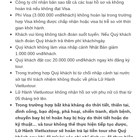
Công ty chỉ nhận bản sao tất cả các loại hồ sơ và không
hoàn trả nếu không đạt Visa.
Phí Visa (3.000.000 vnđ/khách) không hoàn lại trong trường
hợp Visa không được chấp nhận hoặc visa bị trễ so với thời
gian khởi hành.
Khách vui lòng không tách đoàn suốt tuyến. Nếu Quý khách
tách đoàn Quý khách trả thêm phí khách/ngày.
Quý khách không làm visa nhập cảnh Nhật Bản giảm
1.000.000 vnđ/khách.
Quý khách đặt cọc 20.000.000 vnđ/khách ngay khi đăng ký
tour.
Trong trường hợp Quý khách bị từ chối nhập cảnh tại nước
sở tại thì trách nhiệm không thuộc về phía Lữ Hành
Vietluxtour.
Lữ Hành Vietluxtour không nhận hồ sơ với phụ nữ có thai từ
05 tháng trở lên.
Trong trường hợp bất khả kháng do thời tiết, thiên tai,
đình công, bạo động, phá hoại, chiến tranh, dịch bệnh,
chuyến bay bị trì hoãn hay bị hủy do thời tiết hoặc do
kỹ thuật… và tour không thể thực hiện tiếp tục được,
Lữ Hành Vietluxtour sẽ hoàn trả lại tiền tour cho Quý