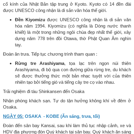
cổ kính của Nhật Bản tập trung ở Kyoto. Kyoto có 14 đền đài
được UNESCO công nhận là di sản văn hóa thế giới.
Đền Kiyomizu
được UNESCO công nhận là di sản văn
hóa năm 1994. Kiyomizu (có nghĩa là Dòng nước thanh
khiết) là một trong những ngôi chùa đẹp nhất thế giới, xây
dựng năm 778 trên đồi Otawa, thờ Phật Quan Âm nghìn
tay.
Đoàn ăn trưa. Tiếp tục chương trình tham quan :
Rừng tre Arashiyama
, tọa lạc trên ngọn núi thiên
Arashiyama, đi bộ qua con đường giữa rừng tre, du khách
sẽ được thưởng thức một bản nhạc tuyệt vời của thiên
nhiên tạo bởi tiếng gió và tiếng cây tre cọ vào nhau.
Trải nghiệm đi tàu Shinkansen đến Osaka
Nhận phòng khách sạn. Tự do tận hưởng không khí về đêm ở
Osaka.
NGÀY 05:
OSAKA - KOBE (Ăn sáng, trưa, tối)
Đoàn đến sân bay Kansai, sau khi làm thủ tục nhập cảnh, xe và
HDV địa phương đón Quý khách tại sân bay. Quý khách ăn sáng