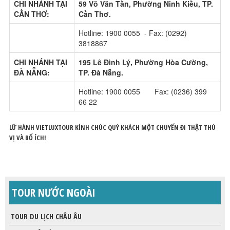
CHI NHÁNH TẠI
59 Võ Văn Tần, Phường Ninh Kiều, TP.
CẦN THƠ:
Cần Thơ.
Hotline: 1900 0055 - Fax: (0292)
3818867
CHI NHÁNH TẠI
195 Lê Đình Lý, Phường Hòa Cường,
ĐÀ NẴNG:
TP. Đà Nẵng.
Hotline: 1900 0055 Fax: (0236) 399
66 22
LỮ HÀNH VIETLUXTOUR KÍNH CHÚC QUÝ KHÁCH MỘT CHUYẾN ĐI THẬT THÚ
VỊ VÀ BỔ ÍCH!
TOUR NƯỚC NGOÀI
TOUR DU LỊCH CHÂU ÂU