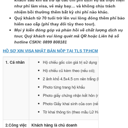
khách sau khi đã trừ lại các chi phí dịch vụ đã thực hiện
như phí làm visa, vé máy bay… và không chịu trách
nhiệm bồi thường thêm bất kỳ chi phí nào khác.
Quý khách từ 70 tuổi trở lên vui lòng đóng thêm phí bảo
hiểm cao cấp (phí thay đổi tùy theo tour).
Mọi ý kiến đóng góp và phản hồi về chất lượng dịch vụ
tour, Quý khách vui lòng quét mã QR hoặc Liên hệ số
hotline CSKH: 0899 808181
HỒ SƠ XIN VISA NHẬT BẢN NỘP TẠI TLS TP.HCM
1. Cá nhân
Hộ chiếu gốc còn giá trị sử dụng trên 6 tháng tính 
Hộ chiếu cũ kèm theo (nếu có);
2 ảnh khổ 4.5x4.5 cm nền trắng (hình chụp không q
Photo từng trang hộ khẩu
Photo giấy chứng nhận kết hôn (nếu đã có gia đình
Photo Giấy khai sinh của con (nếu có con đi cùng)
Tờ khai thông tin (theo mẫu Lữ Hành Vietluxtour c
2.Công việc
Khách hàng là chủ doanh