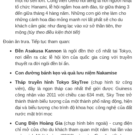
một hồ sen lớn. Công viên Ueno nổi tiếng là nơi người Nhật
tổ chức Hanami, lễ hội ngắm hoa anh đào, từ giữa tháng 3
đến giữa tháng 4 hàng năm. Những cơn gió nhẹ làm cho
những cánh hoa đào mỏng manh rơi lất phất sẽ cho du
khách cảm giác như đang lạc vào xứ sở thần tiên, thơ
mộng
(tùy theo điều kiện thời tiết)
Đoàn ăn trưa. Tiếp tục tham quan:
Đền Asakusa Kannon
là ngôi đền thờ cổ nhất tại Tokyo,
nơi diễn ra các lễ hội lớn của quốc gia cùng với truyền
thuyết ra đời ngôi đền bí ẩn.
Con đường bánh kẹo và quà lưu niệm Nakamise
Tháp truyền hình Tokyo SkyTree
(chụp hình từ công
viên), đây là ngọn tháp cao nhất thế giới được Guiness
công nhận vào 2011 với chiều cao 634 mét, Sky Tree trở
thành thành biểu tượng của một thành phố năng động, hiện
đại và biểu tượng cho trình độ khoa học công nghệ của đất
nước mặt trời mọc
Cung Điện Hoàng Gia
(chụp hình bên ngoài) - cung điện
chỉ mở cửa cho du khách tham quan một năm hai lần vào