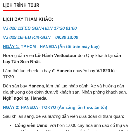
LỊCH TRÌNH TOUR
LỊCH BAY THAM KHẢO:
VJ 820 11FEB SGN-HDN 17:20 01:00
VJ 829 16FEB KIX-SGN 09:30 13:00
NGÀY 1:
TP.HCM - HANEDA (Ăn tối trên máy bay)
Hướng dẫn viên
Lữ Hành Vietluxtour
đón Quý khách tại
sân
bay Tân Sơn Nhất
.
Làm thủ tục check in bay đi
Haneda
chuyến bay
VJ 820
lúc
17:20
.
Đến sân bay
Haneda
, làm thủ tục nhập cảnh. Xe và hướng dẫn
địa phương đón đoàn đưa về khách sạn. Nhận phòng khách sạn.
Nghỉ ngơi tại Haneda.
NGÀY 2:
HANEDA - TOKYO (Ăn sáng, ăn trưa, ăn tối)
Sau khi ăn sáng, xe và hướng dẫn viên đưa đoàn đi tham quan:
Công viên Ueno
, với hơn 1.000 cây hoa anh đào cổ thụ và