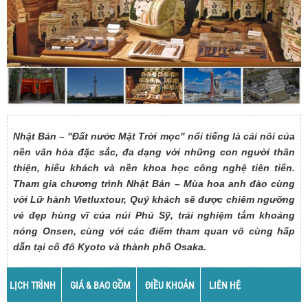
Nhật Bản – "Đất nước Mặt Trời mọc" nổi tiếng là cái nôi của
nền văn hóa đặc sắc, đa dạng với những con người thân
thiện, hiếu khách và nền khoa học công nghệ tiên tiến.
Tham gia chương trình Nhật Bản – Mùa hoa anh đào cùng
với Lữ hành Vietluxtour, Quý khách sẽ được chiêm ngưỡng
vẻ đẹp hùng vĩ của núi Phú Sỹ, trải nghiệm tắm khoáng
nóng Onsen, cùng với các điểm tham quan vô cùng hấp
dẫn tại cố đô Kyoto và thành phố Osaka.
LỊCH TRÌNH
GIÁ & BAO GỒM
ĐIỀU KHOẢN
LIÊN HỆ