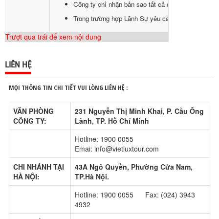
Công ty chỉ nhận bản sao tất cả các loại hồ sơ và 
Trong trường hợp Lãnh Sự yêu cầu bổ sung thêm hồ 
Trượt qua trái để xem nội dung
LIÊN HỆ
MỌI THÔNG TIN CHI TIẾT VUI LÒNG LIÊN HỆ :
VĂN PHÒNG
231 Nguyễn Thị Minh Khai, P. Cầu Ông
CÔNG TY:
Lãnh, TP. Hồ Chí Minh
Hotline: 1900 0055
Emai: info@vietluxtour.com
CHI NHÁNH TẠI
43A Ngô Quyền, Phường Cửa Nam,
HÀ NỘI:
TP.Hà Nội.
Hotline: 1900 0055 Fax: (024) 3943
4932