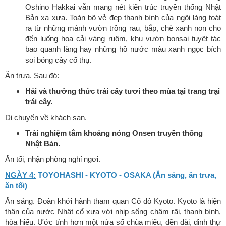
Oshino Hakkai vẫn mang nét kiến trúc truyền thống Nhật
Bản xa xưa. Toàn bộ vẻ đẹp thanh bình của ngôi làng toát
ra từ những mảnh vườn trồng rau, bắp, chè xanh non cho
đến luống hoa cải vàng ruộm, khu vườn bonsai tuyệt tác
bao quanh làng hay những hồ nước màu xanh ngọc bích
soi bóng cây cổ thụ.
Ăn trưa. Sau đó:
Hái và thưởng thức trái cây tươi theo mùa tại trang trại
trái cây.
Di chuyển về khách sạn.
Trải nghiệm tắm khoáng nóng Onsen truyền thống
Nhật Bản.
Ăn tối, nhận phòng nghỉ ngơi.
NGÀY 4:
TOYOHASHI - KYOTO - OSAKA (Ăn sáng, ăn trưa,
ăn tối)
Ăn sáng. Đoàn khởi hành tham quan Cố đô Kyoto. Kyoto là hiện
thân của nước Nhật cổ xưa với nhịp sống chậm rãi, thanh bình,
hòa hiếu. Ước tính hơn một nửa số chùa miếu, đền đài, dinh thự