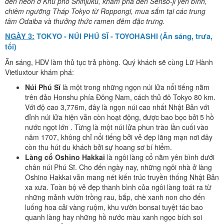
đèn neon ở Khu phố Shinjuku, khám phá đền Senso-ji yên bình,
chiêm ngưỡng Tháp Tokyo từ Roppongi, mua sắm tại các trung
tâm Odaiba và thưởng thức ramen đêm đặc
trưng.
NGÀY 3:
TOKYO
-
NÚI PHÚ SĨ
-
TOYOHASHI
(Ăn sáng, trưa,
tối)
Ăn sáng, HDV làm thủ tục trả phòng. Quý khách sẽ cùng Lữ Hành
Vietluxtour khám phá:
Núi Phú Sĩ
là một trong những ngọn núi lửa nổi tiếng nằm
trên đảo Honshu phía Đông Nam, cách thủ đô Tokyo 80 km.
Với độ cao 3,776m, đây là ngọn núi cao nhất Nhật Bản với
đỉnh núi lửa hiện vẫn còn hoạt động, được bao bọc bởi 5 hồ
nước ngọt lớn . Từng là một núi lửa phun trào lần cuối vào
năm 1707, không chỉ nổi tiếng bởi vẻ đẹp lãng mạn nơi đây
còn thu hút du khách bởi sự hoang sơ bí hiểm.
Làng cổ Oshino Hakkai
là ngôi làng cổ nằm yên bình dưới
chân núi Phú Sĩ. Cho đến ngày nay, những ngôi nhà ở làng
Oshino Hakkai vẫn mang nét kiến trúc truyền thống Nhật Bản
xa xưa. Toàn bộ vẻ đẹp thanh bình của ngôi làng toát ra từ
những mảnh vườn trồng rau, bắp, chè xanh non cho đến
luống hoa cải vàng ruộm, khu vườn bonsai tuyệt tác bao
quanh làng hay những hồ nước màu xanh ngọc bích soi