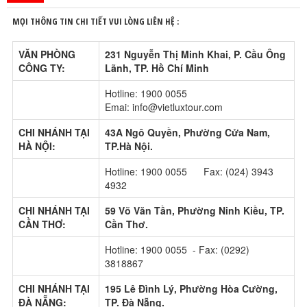
MỌI THÔNG TIN CHI TIẾT VUI LÒNG LIÊN HỆ :
VĂN PHÒNG
231 Nguyễn Thị Minh Khai, P. Cầu Ông
CÔNG TY:
Lãnh, TP. Hồ Chí Minh
Hotline: 1900 0055
Emai: info@vietluxtour.com
CHI NHÁNH TẠI
43A Ngô Quyền, Phường Cửa Nam,
HÀ NỘI:
TP.Hà Nội.
Hotline: 1900 0055 Fax: (024) 3943
4932
CHI NHÁNH TẠI
59 Võ Văn Tần, Phường Ninh Kiều, TP.
CẦN THƠ:
Cần Thơ.
Hotline: 1900 0055 - Fax: (0292)
3818867
CHI NHÁNH TẠI
195 Lê Đình Lý, Phường Hòa Cường,
ĐÀ NẴNG:
TP. Đà Nẵng.