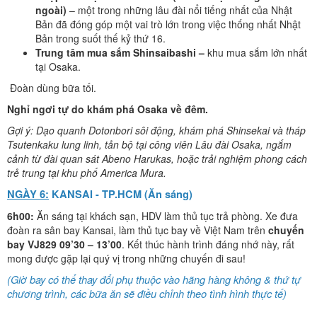
ngoài)
– một trong những lâu đài nổi tiếng nhất của Nhật
Bản đã đóng góp một vai trò lớn trong việc thống nhất Nhật
Bản trong suốt thế kỷ thứ 16.
Trung tâm mua sắm Shinsaibashi –
khu mua sắm lớn nhất
tại Osaka.
Đoàn dùng bữa tối.
Nghỉ ngơi tự do khám phá
Osaka
về đêm.
Gợi ý: Dạo quanh Dotonbori sôi động, khám phá Shinsekai và tháp
Tsutenkaku lung linh, tản bộ tại công viên Lâu đài Osaka, ngắm
cảnh từ đài quan sát Abeno Harukas, hoặc trải nghiệm phong cách
trẻ trung tại khu phố America Mura.
NGÀY 6:
KANSAI - TP.HCM
(Ăn sáng)
6h00:
Ăn sáng tại khách sạn, HDV làm thủ tục trả phòng. Xe đưa
đoàn ra sân bay Kansai, làm thủ tục bay về Việt Nam trên
chuyến
bay
VJ829
09’
3
0 –
13
’
00
. Kết thúc hành trình đáng nhớ này, rất
mong được gặp lại quý vị trong những chuyến đi sau!
(Giờ bay có thể thay đổi phụ thuộc vào hãng hàng không & thứ tự
chương trình, các bữa ăn sẽ điều chỉnh theo tình hình thực tế)