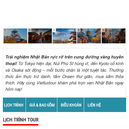
Trải nghiệm Nhật Bản rực rỡ trên cung đường vàng huyền
Từ Tokyo hiện đại, Núi Phú Sĩ hùng vĩ, đến Kyoto cổ kính
thoại!
và Osaka sôi động – mỗi bước chân là một tuyệt tác. Thưởng
thức ẩm thực trứ danh, tắm Onsen thư giãn, mua sắm thỏa
thích. Hãy cùng Vietluxtour khám phá trọn vẹn Nhật Bản ngay
hôm nay!
LỊCH TRÌNH
GIÁ & BAO GỒM
ĐIỀU KHOẢN
LIÊN HỆ
LỊCH TRÌNH TOUR