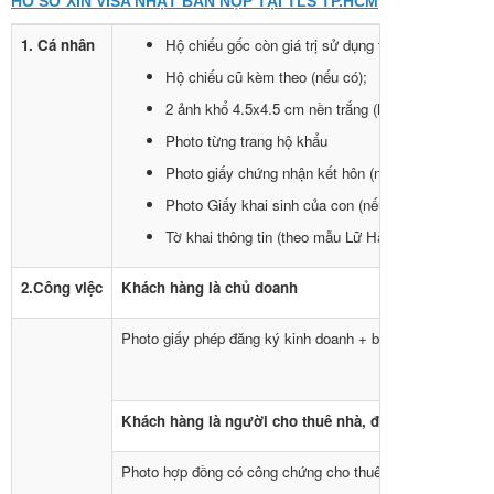
HỒ SƠ XIN VISA NHẬT BẢN NỘP TẠI TLS TP.HCM
1. Cá nhân
Hộ chiếu gốc còn giá trị sử dụng trên 6 tháng tính 
Hộ chiếu cũ kèm theo (nếu có);
2 ảnh khổ 4.5x4.5 cm nền trắng (hình chụp không q
Photo từng trang hộ khẩu
Photo giấy chứng nhận kết hôn (nếu đã có gia đình
Photo Giấy khai sinh của con (nếu có con đi cùng)
Tờ khai thông tin (theo mẫu Lữ Hành Vietluxtour c
2.Công việc
Khách hàng là chủ doanh
Photo giấy phép đăng ký kinh doanh + biên lai nộp thuế 3
Khách hàng là người cho thuê nhà, đất, xe
Photo hợp đồng có công chứng cho thuê nhà, đất, xe, kè