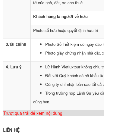
tờ của nhà, đất, xe cho thuê
Khách hàng là người về hưu
Photo sổ hưu hoặc quyết định hưu trí
3.Tài chính
Photo Sổ Tiết kiệm có ngày đáo hạn sau ngày kết th
Photo giấy chứng nhận nhà đất, xe hơi (nếu có).
4. Lưu ý
Lữ Hành Vietluxtour không chịu trách nhiệm về gía 
Đối với Quý khách có hộ khẩu từ Bình Định trở ra
Công ty chỉ nhận bản sao tất cả các loại hồ sơ và 
Trong trường hợp Lãnh Sự yêu cầu bổ sung thêm hồ 
đúng hẹn.
Trượt qua trái để xem nội dung
LIÊN HỆ