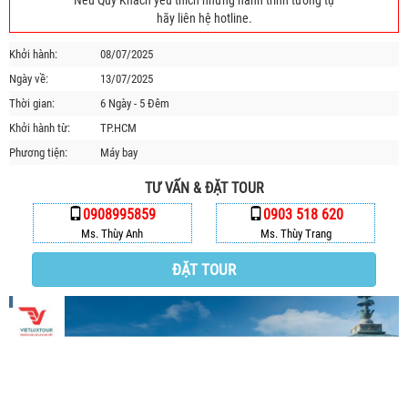
Nếu Quý Khách yêu thích những hành trình tương tự
HỘP THƯ GÓP Ý
hãy liên hệ hotline.
PROFILE HƯỚNG DẪN VIÊN
Khởi hành:
08/07/2025
TUYỂN DỤNG
Ngày về:
13/07/2025
LIÊN HỆ
Thời gian:
6 Ngày - 5 Đêm
Khởi hành từ:
TP.HCM
Phương tiện:
Máy bay
TƯ VẤN & ĐẶT TOUR
0908995859
0903 518 620
Ms. Thùy Anh
Ms. Thùy Trang
ĐẶT TOUR