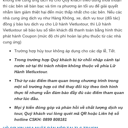
không thể cung ứng dịch vụ cho Quý khách theo đúng thỏa thuận
thì các bên sẽ bàn bạc và tìm ra phương án tối ưu để giải quyết
nhằm làm giảm thiệt hại đến mức thấp nhất cho các bên. Nếu các
nhà cung ứng dịch vụ như Hàng Không, xe, dịch vụ tour (đối tác)
đồng ý bảo lưu dịch vụ cho Lữ hành Vietluxtour, thì Lữ hành
Vietluxtour sẽ bảo lưu số tiền khách đã thanh toán bằng hình thức
phát hành Coupon (mức độ chi phí hoàn lại phụ thuộc từ các nhà
cung ứng)
Trường hợp hủy tour không áp dụng cho các dịp lễ, Tết.
Trong trường hợp Quý khách bị từ chối nhập cảnh tại
nước sở tại thì trách nhiệm không thuộc về phía Lữ
Hành Vietluxtour.
Thứ tự các điểm tham quan trong chương trình trong
một số trường hợp có thể thay đổi tùy theo tình hình
thực tế nhưng vẫn đảm bảo đầy đủ các điểm tham quan
như lúc đầu.
Mọi ý kiến đóng góp và phản hồi về chất lượng dịch vụ
tour, Quý khách vui lòng quét mã QR hoặc Liên hệ số
hotline CSKH: 0899 808181