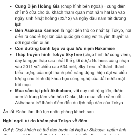
Cung Điện Hoàng Gia
(chụp hình bên ngoài) - cung điện
chỉ mở cửa cho du khách tham quan một năm hai lần vào
ngày sinh Nhật hoàng (23/12) và ngày đầu năm tết dương
lịch.
Đền Asakusa Kannon
là ngôi đền thờ cổ nhất tại Tokyo, nơi
diễn ra các lễ hội lớn của quốc gia cùng với truyền thuyết ra
đời ngôi đền bí ẩn.
Con đường bánh kẹo và quà lưu niệm Nakamise
Tháp truyền hình Tokyo SkyTree (
chụp hình từ công viên),
đây là ngọn tháp cao nhất thế giới được Guiness công nhận
vào 2011 với chiều cao 634 mét, Sky Tree trở thành thành
biểu tượng của một thành phố năng động, hiện đại và biểu
tượng cho trình độ khoa học công nghệ của đất nước mặt
trời mọc
Mua sắm tại phố Akihabara
, với quy mô rộng lớn, được
xem là trung tâm văn hóa Otaku, khu mua sắm sầm uất,…
Akihabara trở thành điểm đến du lịch hấp dẫn của Tokyo.
Ăn tối. Đoàn làm thủ tục nhận phòng khách sạn.
Nghỉ ngơi tự do khám phá
Tokyo
về đêm.
Gợi ý:
Quý khách có thể d
ạo bước tại Ngã tư Shibuya, ngắm ánh