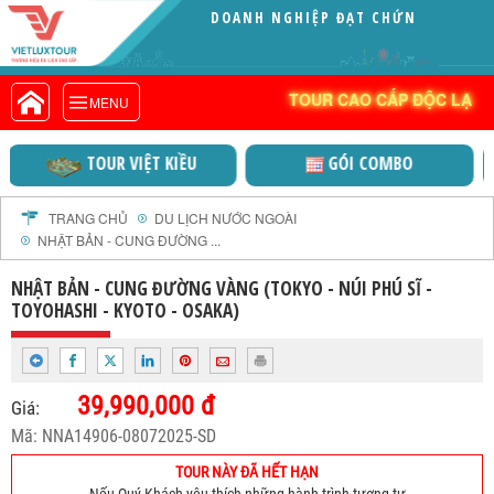
DOANH NGHIỆP ĐẠT CHỨNG
VIETLUXTOUR.COM
NHẬN VITA GREEN (X
TOUR CAO CẤP ĐỘC LẠ
TOUR CAO CẤP ĐỘC LẠ
MENU
TOUR TRONG NƯỚC
TOUR NƯỚC NGOÀI
GÓI COMBO
VIỆT NAM THỜI ĐẠI MỚI
TOUR KHỞI HÀNH TỪ HÀ NỘI
TOUR KHỞI HÀNH TỪ ĐÀ NẴNG
TRANG CHỦ
DU LỊCH NƯỚC NGOÀI
NHẬT BẢN - CUNG ĐƯỜNG ...
TOUR KHỞI HÀNH TỪ CẦN THƠ
TOUR ĐOÀN - M.I.C.E
NHẬT BẢN - CUNG ĐƯỜNG VÀNG (TOKYO - NÚI PHÚ SĨ -
TOYOHASHI - KYOTO - OSAKA)
TOUR COMBO
DỊCH VỤ
GIỚI THIỆU
39,990,000 đ
Giá:
HỒ SƠ NĂNG LỰC
Mã: NNA14906-08072025-SD
PROFILE EN
TOUR NÀY ĐÃ HẾT HẠN
THƯ KHEN VIETLUXTOUR