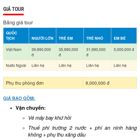
GIÁ TOUR
Bảng giá tour
QUỐC
TỊCH
NGƯỜI LỚN
TRẺ EM
TRẺ NHỎ
EM BÉ
Việt Nam
39,990,000
35,990,000
31,990,000
5,000,000 đ
đ
đ
đ
Nước Ngoài
Liên hệ
Liên hệ
Liên hệ
Liên hệ
Phụ thu phòng đơn
8,000,000 đ
GIÁ BAO GỒM:
Vận chuyển:
Vé máy bay khứ hồi
Thuế phi trường 2 nước + phí an ninh hàng
không + phụ thu xăng dầu