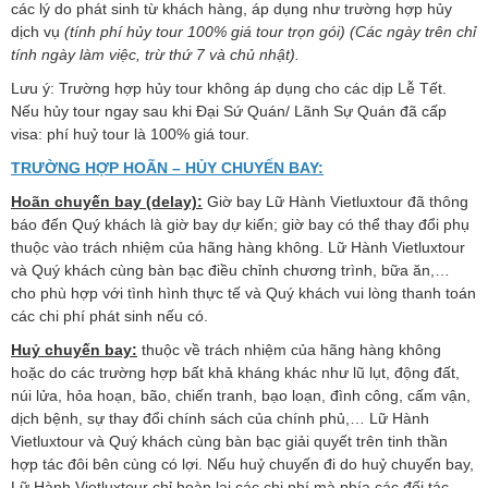
các lý do phát sinh từ khách hàng, áp dụng như trường hợp hủy
dịch vụ
(tính phí hủy tour 100% giá tour trọn gói) (Các ngày trên chỉ
tính ngày làm việc, trừ thứ 7 và chủ nhật).
Lưu ý: Trường hợp hủy tour không áp dụng cho các dịp Lễ Tết.
Nếu hủy tour ngay sau khi Đại Sứ Quán/ Lãnh Sự Quán đã cấp
visa: phí huỷ tour là 100% giá tour.
TRƯỜNG HỢP HOÃN – HỦY CHUYẾN BAY:
Hoãn chuyến bay (delay):
Giờ bay Lữ Hành Vietluxtour đã thông
báo đến Quý khách là giờ bay dự kiến; giờ bay có thể thay đổi phụ
thuộc vào trách nhiệm của hãng hàng không. Lữ Hành Vietluxtour
và Quý khách cùng bàn bạc điều chỉnh chương trình, bữa ăn,…
cho phù hợp với tình hình thực tế và Quý khách vui lòng thanh toán
các chi phí phát sinh nếu có.
Huỷ chuyến bay:
thuộc về trách nhiệm của hãng hàng không
hoặc do các trường hợp bất khả kháng khác như lũ lụt, động đất,
núi lửa, hỏa hoạn, bão, chiến tranh, bạo loạn, đình công, cấm vận,
dịch bệnh, sự thay đổi chính sách của chính phủ,… Lữ Hành
Vietluxtour và Quý khách cùng bàn bạc giải quyết trên tinh thần
hợp tác đôi bên cùng có lợi. Nếu huỷ chuyến đi do huỷ chuyến bay,
Lữ Hành Vietluxtour chỉ hoàn lại các chi phí mà phía các đối tác