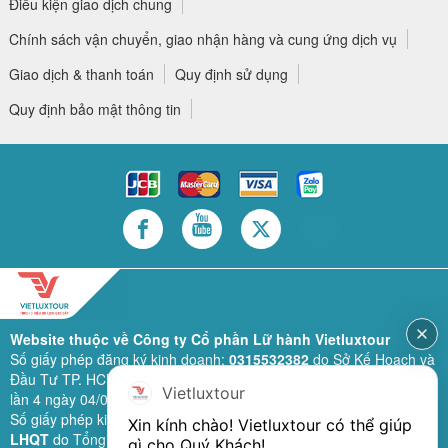
Điều kiện giao dịch chung
Chính sách vận chuyển, giao nhận hàng và cung ứng dịch vụ
Giao dịch & thanh toán
Quy định sử dụng
Quy định bảo mật thông tin
Website thuộc về Công ty Cổ phần Lữ hành Vietluxtour
Số giấy phép đăng ký kinh doanh:
0315532382
do Sở Kế Hoạch và
Đầu Tư TP. HCM cấp lần đầu ngày 28/02/2019 (sửa đổi bổ sung
Vietluxtour
lần 4 ngày 04/06/2024).
Số giấy phép kinh doanh lữ hành quốc tế:
79-1111/2019/TCDL-GP
Xin kính chào! Vietluxtour có thể giúp 
LHQT
do Tổng Cục Du Lịch (nay là Cục Du lịch quốc gia Việt Nam)
gì cho Quý Khách!