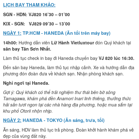
LỊCH BAY THAM KHẢO:
SGN
- HDN: VJ820 16
’
30
–
01
’00
KIX
-
SGN: VJ829 09’
3
0 –
13
’00
NGÀY 1:
TP.HCM
-
HANEDA (Ăn tối trên máy bay)
14h00:
Hướng dẫn viên
Lữ Hành Vietluxtour
đón Quý khách tại
sân bay Tân Sơn Nhất.
Làm thủ tục check in bay đi Haneda chuyến bay
VJ 820 lúc 16:30.
Đến sân bay Haneda, làm thủ tục nhập cảnh. Xe và hướng dẫn địa
phương đón đoàn đưa về khách sạn. Nhận phòng khách sạn.
Nghỉ ngơi tại Haneda.
Gợi ý:
Quý khách có thể
trải nghiệm thư thái bên bờ sông
Tamagawa, khám phá đền Anamori Inari linh thiêng, thưởng thức
hải sản tươi ngon tại các nhà hàng địa phương, hoặc mua sắm tại
khu phố Otorii nhộn nhịp.
NGÀY 2:
HANEDA
-
TOKYO
(Ăn sáng, trưa, tối)
Ăn sáng, HDV làm thủ tục trả phòng. Đoàn khởi hành khám phá vẻ
đẹp của vùng đất này.