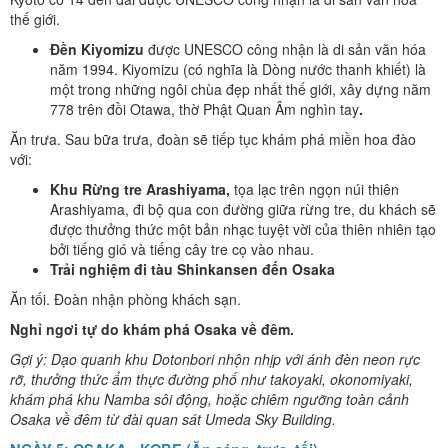
thế giới.
Đền Kiyomizu
được UNESCO công nhận là di sản văn hóa
năm 1994. Kiyomizu (có nghĩa là Dòng nước thanh khiết) là
một trong những ngôi chùa đẹp nhất thế giới, xây dựng năm
778 trên đồi Otawa, thờ Phật Quan Âm nghìn tay
.
Ăn trưa. Sau bữa trưa, đoàn sẽ tiếp tục khám phá miền hoa đào
với:
Khu Rừng
tre
Arashiyama,
tọa lạc trên ngọn núi thiên
Arashiyama, đi bộ qua con đường giữa rừng tre, du khách sẽ
được thưởng thức một bản nhạc tuyệt vời của thiên nhiên tạo
bởi tiếng gió và tiếng cây tre cọ vào nhau.
Trải nghiệm đi tàu Shinkansen đến Osaka
Ăn tối. Đoàn nhận phòng khách sạn.
Nghỉ ngơi tự do khám phá
Osaka
về đêm.
Gợi ý: Dạo quanh khu Dotonbori nhộn nhịp với ánh đèn neon rực
rỡ, thưởng thức ẩm thực đường phố như takoyaki, okonomiyaki,
khám phá khu Namba sôi động, hoặc chiêm ngưỡng toàn cảnh
Osaka về đêm từ đài quan sát Umeda Sky Building.