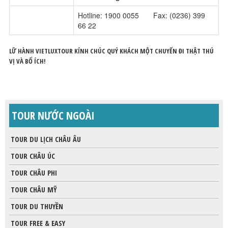
Hotline: 1900 0055 Fax: (0236) 399
66 22
LỮ HÀNH VIETLUXTOUR KÍNH CHÚC QUÝ KHÁCH MỘT CHUYẾN ĐI THẬT THÚ
VỊ VÀ BỔ ÍCH!
TOUR NƯỚC NGOÀI
TOUR DU LỊCH CHÂU ÂU
TOUR CHÂU ÚC
TOUR CHÂU PHI
TOUR CHÂU MỸ
TOUR DU THUYỀN
TOUR FREE & EASY