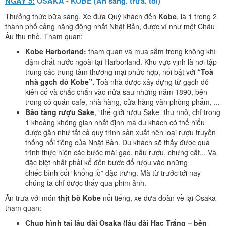
NGÀY 5:
OSAKA - KOBE
(Ăn sáng, trưa, tối)
Thưởng thức bữa sáng, Xe đưa Quý khách đến
Kobe
, là 1 trong 2
thành phố cảng năng động nhất Nhật Bản, được ví như một Châu
Âu thu nhỏ. Tham quan:
Kobe Harborland:
tham quan và
mua sắm trong không khí
đậm chất nước ngoài tại Harborland. Khu vực vịnh là nơi tập
trung các trung tâm thương mại phức hợp, nổi bật với
“
Toà
nhà gạch đỏ
Kobe”
.
Toà nhà được xây dựng từ gạch đỏ
kiên cố và chắc chắn vào nửa sau những năm 1890, bên
trong có quán cafe, nhà hàng, cửa hàng văn phòng phẩm, ...
Bảo tàng rượu Sake
, “thế giới rượu Sake” thu nhỏ, chỉ trong
1 khoảng không gian nhất định mà du khách có thể hiểu
được gần như tất cả quy trình sản xuất nên loại rượu truyền
thống nổi tiếng của Nhật Bản. Du khách sẽ thấy được quá
trình thực hiện các bước mài gạo, nấu rượu, chưng cất... Và
đặc biệt nhất phải kể đến bước đổ rượu vào những
chiếc bình cối “khổng lồ” đặc trưng. Mà từ trước tới nay
chúng ta chỉ được thấy qua phim ảnh.
Ăn trưa với món
thịt bò Kobe
nổi tiếng, xe đưa đoàn về lại Osaka
tham quan:
Chụp hình tại lâu đài Osaka (lâu đài Hạc Trắng – bên