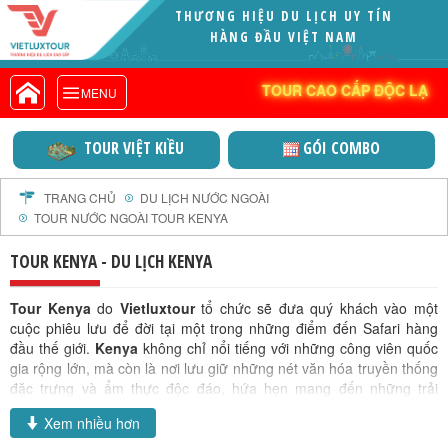
THƯƠNG HIỆU DU LỊCH UY TÍN
VIETLUXTOUR.COM
HÀNG ĐẦU VIỆT NAM
TOUR CAO CẤP ĐỘC LẠ
TOUR CAO CẤP ĐỘC LẠ
MENU
TOUR TRONG NƯỚC
TOUR NƯỚC NGOÀI
TOUR VIỆT KIỀU
GÓI COMBO
TOUR KHỞI HÀNH TỪ HÀ NỘI
TOUR KHỞI HÀNH TỪ ĐÀ NẴNG
TRANG CHỦ
DU LỊCH NƯỚC NGOÀI
TOUR NƯỚC NGOÀI TOUR KENYA
TOUR KHỞI HÀNH TỪ CẦN THƠ
TOUR ĐOÀN - M.I.C.E
TOUR KENYA - DU LỊCH KENYA
TOUR COMBO
Tour Kenya
do
Vietluxtour
tổ chức sẽ đưa quý khách vào một
DỊCH VỤ
cuộc phiêu lưu để đời tại một trong những điểm đến Safari hàng
GIỚI THIỆU
đầu thế giới.
Kenya
không chỉ nổi tiếng với những công viên quốc
gia rộng lớn, mà còn là nơi lưu giữ những nét văn hóa truyền thống
HỒ SƠ NĂNG LỰC
đặc trưng và ẩm thực độc đáo, hứa hẹn mang đến những trải
PROFILE EN
nghiệm đa giác quan cho mọi du khách.
Xem nhiều hơn
THƯ KHEN VIETLUXTOUR