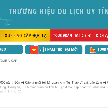
THƯƠNG HIỆU DU LỊCH UY TÍ
TOUR CAO CẤP ĐỘC LẠ
TOUR ĐOÀN - M.I.C.E
DỊCH V
MBO
TOUR 
VIỆT NAM THỜI ĐẠI MỚI
OUR AI CẬP
5000 năm. Đến Ai Cập là phải tới kỳ quan Kim Tự Tháp vĩ đại, bảo tàng Ai 
g lũng Hoàng đế,... Chương trình du lịch Ai Cập được cập nhật mới nhất với n
ur du lịch Ai Cập.