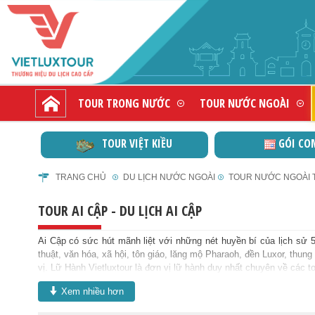
TOUR TRONG NƯỚC
TOUR NƯỚC NGOÀI
TOUR VIỆT KIỀU
GÓI CO
TRANG CHỦ
DU LỊCH NƯỚC NGOÀI
TOUR NƯỚC NGOÀI T
TOUR AI CẬP - DU LỊCH AI CẬP
Ai Cập có sức hút mãnh liệt với những nét huyền bí của lịch sử 
thuật, văn hóa, xã hội, tôn giáo, lăng mộ Pharaoh, đền Luxor, thun
vị. Lữ Hành Vietluxtour là đơn vị lữ hành duy nhất chuyên về các to
Xem nhiều hơn