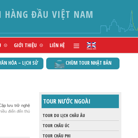
N HÀNG ĐẦU VIỆT NAM
Ụ
GIỚI THIỆU
LIÊN HỆ
VĂN HÓA – LỊCH SỬ
CHÙM TOUR NHẬT BẢN
TOUR NƯỚC NGOÀI
Cập lưu trữ nghệ
hiều điển đến thú
TOUR DU LỊCH CHÂU ÂU
TOUR CHÂU ÚC
TOUR CHÂU PHI