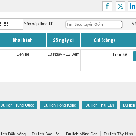
Sắp xếp theo
Mặ
Khởi hành
Số ngày đi
Giá (đồng)
Liên hệ
Liên hệ
13 Ngày - 12 Đêm
Du lịch Trung Quốc
Du lịch Hong Kong
Du lịch Thái Lan
Du lịch
 lịch Đắk Nông
Du lịch Bảo Lộc
Du lịch Măng Đen
Du lịch Tây Ninh