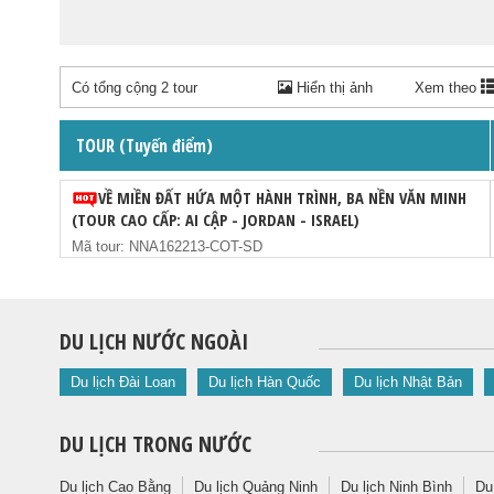
Có tổng cộng 2 tour
Hiển thị ảnh
Xem theo
TOUR (Tuyến điểm)
VỀ MIỀN ĐẤT HỨA MỘT HÀNH TRÌNH, BA NỀN VĂN MINH
(TOUR CAO CẤP: AI CẬP - JORDAN - ISRAEL)
Mã tour: NNA162213-COT-SD
DU LỊCH NƯỚC NGOÀI
Du lịch Đài Loan
Du lịch Hàn Quốc
Du lịch Nhật Bản
DU LỊCH TRONG NƯỚC
Du lịch Cao Bằng
Du lịch Quảng Ninh
Du lịch Ninh Bình
Du