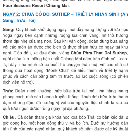
Four Seasons Resort Chiang Mai
.
NGÀY 2:
CHÙA CỔ DOI SUTHEP – TRIẾT LÝ NHÂN SINH (Ăn
Sáng, Trưa, Tối)
Sáng:
Quý khách khởi động ngày mới đầy năng lượng với lớp học
Yoga ngay bên cạnh những ruộng lúa chín vàng, hít thở hương
thơm dịu nhẹ của mạ non. Sau khi vận động, đoàn dùng bữa sáng
với các món ăn được chế biến từ thực phẩm hữu cơ ngay tại khu
nghỉ. Tiếp đến, xe đưa đoàn viếng
Chùa Phra That Doi Suthep
,
ngôi chùa linh thiêng bậc nhất Chiang Mai nằm trên đỉnh núi cao.
Tại đây, nhà mình sẽ có buổi trò chuyện thân mật với các nhà sư
thông qua hoạt động "Monk Chat" để hiểu thêm về triết lý hạnh
phúc và cách cân bằng tâm trí trước áp lực cuộc sống (có phiên
dịch viên hỗ trợ).
Trưa:
Đoàn mình thưởng thức bữa trưa tại một nhà hàng mang
phong cách nhà sàn Lanna truyền thống. Thực đơn bữa trưa thanh
đạm nhưng đậm đà hương vị với các nguyên liệu chính là rau củ
quả tươi ngon được trồng ngay tại địa phương.
Chiều:
Cả đoàn tham gia khóa học xoa bóp Thái cơ bản kéo dài 2
giờ đồng hồ, một hoạt động thú vị và bổ ích. Dưới sự hướng dẫn
tận tình của các nghệ nhân, quý khách sẽ nắm được các kỹ thuật