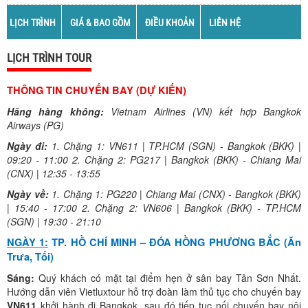
LỊCH TRÌNH
GIÁ & BAO GỒM
ĐIỀU KHOẢN
LIÊN HỆ
LỊCH TRÌNH TOUR
THÔNG TIN CHUYẾN BAY (DỰ KIẾN)
Hãng hàng không:
Vietnam Airlines (VN) kết hợp Bangkok
Airways (PG)
Ngày đi:
1. Chặng 1: VN611 | TP.HCM (SGN) - Bangkok (BKK) |
09:20 - 11:00 2. Chặng 2: PG217 | Bangkok (BKK) - Chiang Mai
(CNX) | 12:35 - 13:55
Ngày về:
1. Chặng 1: PG220 | Chiang Mai (CNX) - Bangkok (BKK)
| 15:40 - 17:00 2. Chặng 2: VN606 | Bangkok (BKK) - TP.HCM
(SGN) | 19:30 - 21:10
NGÀY 1:
TP. HỒ CHÍ MINH – ĐÓA HỒNG PHƯƠNG BẮC (Ăn
Trưa, Tối)
Sáng:
Quý khách có mặt tại điểm hẹn ở sân bay Tân Sơn Nhất.
Hướng dẫn viên Vietluxtour hỗ trợ đoàn làm thủ tục cho chuyến bay
VN611
khởi hành đi Bangkok, sau đó tiếp tục nối chuyến bay nội