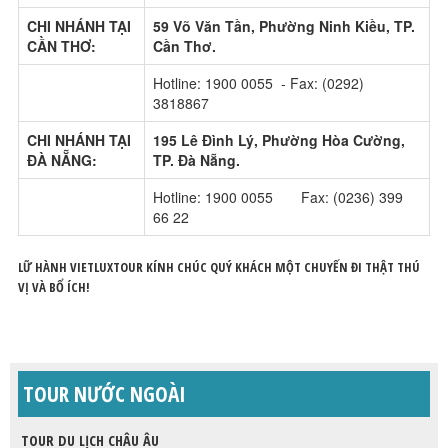
CHI NHÁNH TẠI
59 Võ Văn Tần, Phường Ninh Kiều, TP.
CẦN THƠ:
Cần Thơ.
Hotline: 1900 0055 - Fax: (0292)
3818867
CHI NHÁNH TẠI
195 Lê Đình Lý, Phường Hòa Cường,
ĐÀ NẴNG:
TP. Đà Nẵng.
Hotline: 1900 0055 Fax: (0236) 399
66 22
LỮ HÀNH VIETLUXTOUR KÍNH CHÚC QUÝ KHÁCH MỘT CHUYẾN ĐI THẬT THÚ
VỊ VÀ BỔ ÍCH!
TOUR NƯỚC NGOÀI
TOUR DU LỊCH CHÂU ÂU