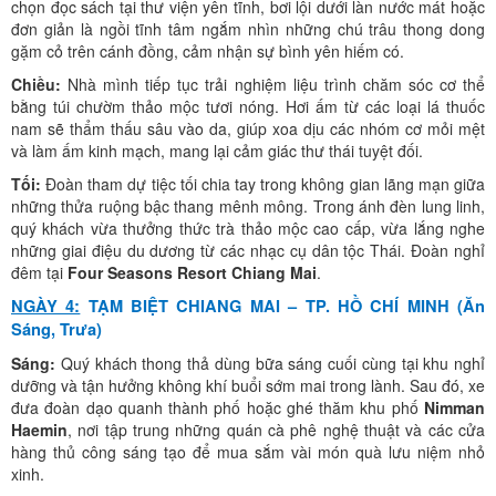
chọn đọc sách tại thư viện yên tĩnh, bơi lội dưới làn nước mát hoặc
đơn giản là ngồi tĩnh tâm ngắm nhìn những chú trâu thong dong
gặm cỏ trên cánh đồng, cảm nhận sự bình yên hiếm có.
Chiều:
Nhà mình tiếp tục trải nghiệm liệu trình chăm sóc cơ thể
bằng túi chườm thảo mộc tươi nóng. Hơi ấm từ các loại lá thuốc
nam sẽ thẩm thấu sâu vào da, giúp xoa dịu các nhóm cơ mỏi mệt
và làm ấm kinh mạch, mang lại cảm giác thư thái tuyệt đối.
Tối:
Đoàn tham dự tiệc tối chia tay trong không gian lãng mạn giữa
những thửa ruộng bậc thang mênh mông. Trong ánh đèn lung linh,
quý khách vừa thưởng thức trà thảo mộc cao cấp, vừa lắng nghe
những giai điệu du dương từ các nhạc cụ dân tộc Thái. Đoàn nghỉ
đêm tại
Four Seasons Resort Chiang Mai
.
NGÀY 4:
TẠM BIỆT CHIANG MAI – TP. HỒ CHÍ MINH (Ăn
Sáng, Trưa)
Sáng:
Quý khách thong thả dùng bữa sáng cuối cùng tại khu nghỉ
dưỡng và tận hưởng không khí buổi sớm mai trong lành. Sau đó, xe
đưa đoàn dạo quanh thành phố hoặc ghé thăm khu phố
Nimman
Haemin
, nơi tập trung những quán cà phê nghệ thuật và các cửa
hàng thủ công sáng tạo để mua sắm vài món quà lưu niệm nhỏ
xinh.