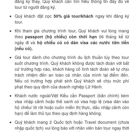
đăng ký thay, Quý khách cần tìm hiểu thông tin đầy đủ về
tour từ người đăng ký.
Quý khách đặt cọc
50% giá tour/khách
ngay khi đăng ký
tour.
Khi tham gia chương trình tour, Quý khách vui lòng mang
theo
passport (hộ chiếu) còn thời hạn
06 tháng kể từ
ngày đi và
hộ chiếu cũ có dán visa các nước tiên tiến
(nếu có).
Giá tour dành cho chương trình du lịch thuần túy theo tour
suốt chương trình. Quý khách không được tách đoàn với bất
cứ trường hợp nào, khách hàng cố tình tách đoàn sẽ tự chịu
trách nhiệm đến an toàn cá nhân của mình tại điểm đến.
Nếu có trường hợp phát sinh Quý khách sẽ chịu mức phí
phạt theo quy định của doanh nghiệp Lữ Hành.
Khách nước ngoài/Việt Kiều cần Passport (bản chính) kèm
visa nhập cảnh hoặc thẻ xanh có visa hợp lệ (visa dán vào
hộ chiếu/ tờ rời hoặc cuốn miễn thị thực, dấu nhập cảnh còn
hạn) để làm thủ tục theo quy định hàng không.
Quý khách mang 2 Quốc tịch hoặc Travel document (chưa
nhập quốc tịch) vui lòng báo với nhân viên bán tour ngay thời