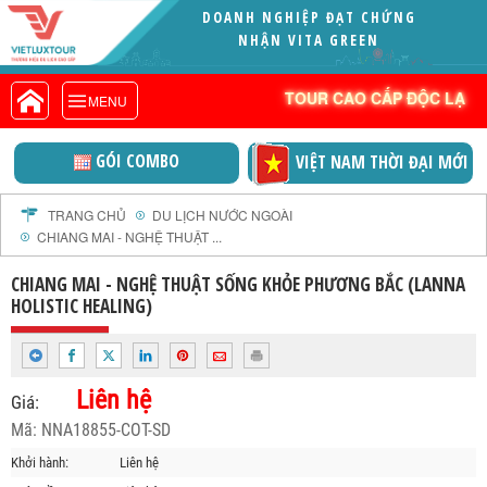
DOANH NGHIỆP ĐẠT CHỨNG
VIETLUXTOUR.COM
NHẬN VITA GREEN (XUẤT SẮC)
TOUR CAO CẤP ĐỘC LẠ
TOUR CAO CẤP ĐỘC LẠ
MENU
TOUR TRONG NƯỚC
TOUR NƯỚC NGOÀI
GÓI COMBO
VIỆT NAM THỜI ĐẠI MỚI
TOUR KHỞI HÀNH TỪ HÀ NỘI
TOUR KHỞI HÀNH TỪ ĐÀ NẴNG
TRANG CHỦ
DU LỊCH NƯỚC NGOÀI
CHIANG MAI - NGHỆ THUẬT ...
TOUR KHỞI HÀNH TỪ CẦN THƠ
TOUR ĐOÀN - M.I.C.E
CHIANG MAI - NGHỆ THUẬT SỐNG KHỎE PHƯƠNG BẮC (LANNA
HOLISTIC HEALING)
TOUR COMBO
DỊCH VỤ
GIỚI THIỆU
Liên hệ
Giá:
HỒ SƠ NĂNG LỰC
Mã: NNA18855-COT-SD
PROFILE EN
Khởi hành:
Liên hệ
THƯ KHEN VIETLUXTOUR