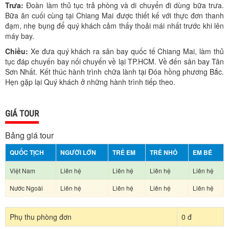
Trưa:
Đoàn làm thủ tục trả phòng và di chuyển đi dùng bữa trưa.
Bữa ăn cuối cùng tại Chiang Mai được thiết kế với thực đơn thanh
đạm, nhẹ bụng để quý khách cảm thấy thoải mái nhất trước khi lên
máy bay.
Chiều:
Xe đưa quý khách ra sân bay quốc tế Chiang Mai, làm thủ
tục đáp chuyến bay nối chuyến về lại TP.HCM. Về đến sân bay Tân
Sơn Nhất. Kết thúc hành trình chữa lành tại Đóa hồng phương Bắc.
Hẹn gặp lại Quý khách ở những hành trình tiếp theo.
GIÁ TOUR
Bảng giá tour
QUỐC TỊCH
NGƯỜI LỚN
TRẺ EM
TRẺ NHỎ
EM BÉ
Việt Nam
Liên hệ
Liên hệ
Liên hệ
Liên hệ
Nước Ngoài
Liên hệ
Liên hệ
Liên hệ
Liên hệ
Phụ thu phòng đơn
0 đ