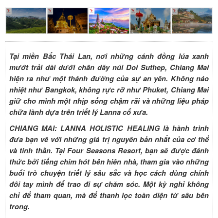
Tại miền Bắc Thái Lan, nơi những cánh đồng lúa xanh
mướt trải dài dưới chân dãy núi Doi Suthep, Chiang Mai
hiện ra như một thánh đường của sự an yên. Không náo
nhiệt như Bangkok, không rực rỡ như Phuket, Chiang Mai
giữ cho mình một nhịp sống chậm rãi và những liệu pháp
chữa lành dựa trên triết lý Lanna cổ xưa.
CHIANG MAI: LANNA HOLISTIC HEALING là hành trình
đưa bạn về với những giá trị nguyên bản nhất của cơ thể
và tinh thần. Tại Four Seasons Resort, bạn sẽ được đánh
thức bởi tiếng chim hót bên hiên nhà, tham gia vào những
buổi trò chuyện triết lý sâu sắc và học cách dùng chính
đôi tay mình để trao đi sự chăm sóc. Một kỳ nghỉ không
chỉ để tham quan, mà để thanh lọc toàn diện từ sâu bên
trong.