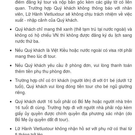
điểm đăng ký tour và nộp bản gốc kèm các giấy tờ có liên
quan. Trường hợp Quý khách không thông báo với nhân
viên, Lữ Hành Vietluxtour sẽ không chịu trách nhiệm về việc
xuất - nhập cảnh của Quý khách.
Quý khách chỉ mang thẻ xanh (thẻ tạm trú tại nước ngoài) và
không có hộ chiếu VN thì không được đăng ký du lịch sang
nước thứ ba.
Nếu Quý khách là Việt Kiều hoặc nước ngoài có visa rời phải
mang theo lúc đi tour.
Nếu Quý khách yêu cầu ở phòng đơn, vui lòng thanh toán
thêm tiền phụ thu phòng đơn.
Trường hợp chỉ có 01 khách (người lớn) đi với 01 bé (dưới 12
tuổi), Quý khách vui lòng đóng tiền tour cho bé ngủ giường
riêng.
Quý khách dưới 16 tuổi phải có Bố Mẹ hoặc người nhà trên
16 tuổi đi cùng. Trường hợp đi với người nhà phải nộp kèm
giấy ủy quyền được chính quyền địa phương xác nhận (do
Bố Mẹ ủy quyền dắt đi tour).
Lữ Hành Vietluxtour không nhận hồ sơ với phụ nữ có thai từ
5 tháng trở lên.