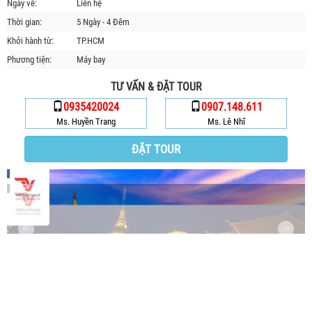
Ngày về:
Liên hệ
HỘP THƯ GÓP Ý
Thời gian:
5 Ngày - 4 Đêm
PROFILE HƯỚNG DẪN VIÊN
Khởi hành từ:
TP.HCM
TUYỂN DỤNG
Phương tiện:
Máy bay
LIÊN HỆ
TƯ VẤN & ĐẶT TOUR
0935420024
0907.148.611
Ms. Huyền Trang
Ms. Lê Nhĩ
ĐẶT TOUR