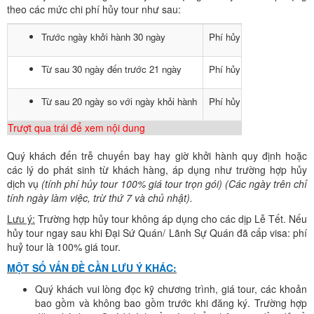
theo các mức chi phí hủy tour như sau:
Trước ngày khởi hành 30 ngày
Phí hủy tour là 50% giá t
Từ sau 30 ngày đến trước 21 ngày
Phí hủy tour là 80% giá t
Từ sau 20 ngày so với ngày khỏi hành
Phí hủy tour là 100% giá 
Trượt qua trái để xem nội dung
Quý khách đến trễ chuyến bay hay giờ khởi hành quy định hoặc
các lý do phát sinh từ khách hàng, áp dụng như trường hợp hủy
dịch vụ
(tính phí hủy tour 100% giá tour trọn gói) (Các ngày trên chỉ
tính ngày làm việc, trừ thứ 7 và chủ nhật).
Lưu ý:
Trường hợp hủy tour không áp dụng cho các dịp Lễ Tết. Nếu
hủy tour ngay sau khi Đại Sứ Quán/ Lãnh Sự Quán đã cấp visa: phí
huỷ tour là 100% giá tour.
MỘT SỐ VẤN ĐỀ CẦN LƯU Ý KHÁC:
Quý khách vui lòng đọc kỹ chương trình, giá tour, các khoản
bao gồm và không bao gồm trước khi đăng ký. Trường hợp