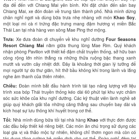
địa để đến với Chiang Mai yên bình. Khi đặt chân đến sân bay
Chiang Mai, xe đón đoàn về trung tâm thành phố. Nhà mình dừng
chân nghỉ ngơi và dùng bữa trưa nhẹ nhàng với món
Khao Soy
,
một loại mì cà ri trứng đặc trưng mang đậm hương vị miền Bắc
Thái Lan tại nhà hàng ven sông Mae Ping thơ mộng.
Trưa:
Xe đưa đoàn di chuyển về khu nghỉ dưỡng
Four Seasons
Resort Chiang Mai
nằm giữa thung lũng Mae Rim. Quý khách
nhận phòng Pavilion với thiết kế đậm chất truyền thống, sở hữu ban
công rộng lớn nhìn thẳng ra những thửa ruộng bậc thang xanh
mướt và vườn cây nhiệt đới. Đây là khoảng thời gian lý tưởng để
mọi người tự do thư giãn, hít thở bầu không khí trong lành và lắng
nghe âm thanh của thiên nhiên.
Chiều:
Đoàn mình bắt đầu hành trình tái tạo năng lượng với liệu
trình xoa bóp Thái truyền thống kéo dài 60 phút tại khu vực chăm
sóc sức khỏe của khu nghỉ dưỡng. Các kỹ thuật viên lành nghề sẽ
giúp quý khách giải tỏa những căng thẳng sau chuyến bay dài và
kích hoạt sự lưu thông khí huyết trong cơ thể.
Tối:
Nhà mình dùng bữa tối tại nhà hàng
Khao
với thực đơn được
các đầu bếp thiết kế riêng biệt. Các món ăn chú trọng sử dụng các
loại gia vị và thảo mộc tự nhiên, không chỉ thơm ngon mà còn có
tác dụng tăng cường hệ miễn dịch cho cơ thể. Đoàn nghỉ đêm tại