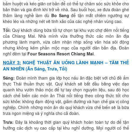
bấm huyệt và kéo giãn cơ bản để có thể tự chăm sóc sức khỏe cho
bản thân và gia đình khi trở về nhà. Sau buổi học, xe đưa đoàn ghé
thăm làng nghề làm dù
Bo Sang
để tận mắt chiêm ngưỡng sự
khéo léo và những nét vẽ tinh xảo của các nghệ nhân vùng cao.
Tối:
Quý khách dùng bữa tối tự chọn tại khu vực chợ đêm nổi tiếng
của Chiang Mai. Nhà mình vừa thưởng thức các món ăn địa
phương lành mạnh, vừa cảm nhận nhịp sống văn hóa sôi động
nhưng không kém phần mộc mạc của người dân bản địa. Đoàn
nghỉ đêm tại
Four Seasons Resort Chiang Mai
.
NGÀY 3:
NGHỆ THUẬT ĂN UỐNG LÀNH MẠNH – TÂM THẾ
AN NHIÊN (Ăn Sáng, Trưa, Tối)
Sáng:
Đoàn mình tham gia lớp học nấu ăn đặc biệt với chủ đề ẩm
thực Thái thuần thực vật. Quý khách sẽ bắt đầu bằng việc dạo
quanh khu vườn thảo mộc để tự tay chọn nguyên liệu, sau đó học
cách chế biến các món ăn Thái nổi tiếng theo công thức tốt cho
sức khỏe: không đạm động vật, giảm đường và hạn chế gia vị công
nghiệp. Chính những món ăn do quý khách vừa chế biến sẽ là bữa
trưa ngon miệng và ý nghĩa cho cả đoàn.
Trưa:
Đây là khoảng thời gian quý khách hoàn toàn tự do để tận
hưởng các dịch vụ cao cấp tại khu nghỉ dưỡng. Mọi người có thể