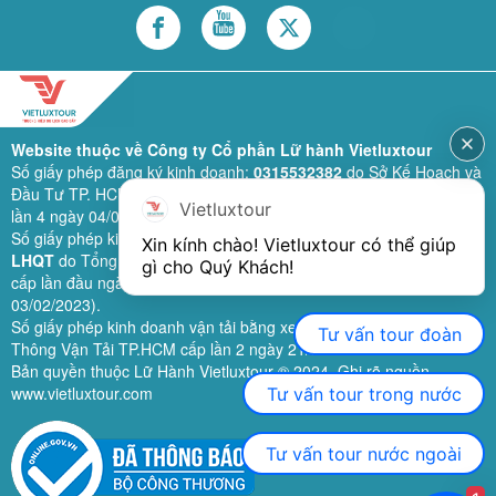
Website thuộc về Công ty Cổ phần Lữ hành Vietluxtour
Số giấy phép đăng ký kinh doanh:
0315532382
do Sở Kế Hoạch và
Đầu Tư TP. HCM cấp lần đầu ngày 28/02/2019 (sửa đổi bổ sung
Vietluxtour
lần 4 ngày 04/06/2024).
Số giấy phép kinh doanh lữ hành quốc tế:
79-1111/2019/TCDL-GP
Xin kính chào! Vietluxtour có thể giúp 
LHQT
do Tổng Cục Du Lịch (nay là Cục Du lịch quốc gia Việt Nam)
gì cho Quý Khách!
cấp lần đầu ngày 26/09/2019 (sửa đổi, bổ sung lần 3 ngày
03/02/2023).
Số giấy phép kinh doanh vận tải bằng xe ô tô:
11924
do Sở Giao
Tư vấn tour đoàn
Thông Vận Tải TP.HCM cấp lần 2 ngày 21/02/2023.
Bản quyền thuộc Lữ Hành Vietluxtour ® 2024. Ghi rõ nguồn
www.vietluxtour.com
Tư vấn tour trong nước
Tư vấn tour nước ngoài