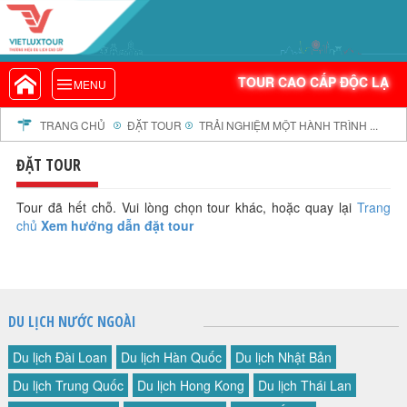
VIETLUXTOUR.COM
TOUR CAO CẤP ĐỘC LẠ
TOUR CAO CẤP ĐỘC LẠ
MENU
TOUR TRONG NƯỚC
TOUR NƯỚC NGOÀI
TRANG CHỦ
ĐẶT TOUR
TRẢI NGHIỆM MỘT HÀNH TRÌNH ...
TOUR KHỞI HÀNH TỪ HÀ NỘI
ĐẶT TOUR
TOUR KHỞI HÀNH TỪ ĐÀ NẴNG
TOUR KHỞI HÀNH TỪ CẦN THƠ
Tour đã hết chỗ. Vui lòng chọn tour khác, hoặc quay lại
Trang
chủ
Xem hướng dẫn đặt tour
TOUR ĐOÀN - M.I.C.E
TOUR COMBO
DỊCH VỤ
GIỚI THIỆU
DU LỊCH NƯỚC NGOÀI
HỒ SƠ NĂNG LỰC
Du lịch Đài Loan
Du lịch Hàn Quốc
Du lịch Nhật Bản
PROFILE EN
Du lịch Trung Quốc
Du lịch Hong Kong
Du lịch Thái Lan
THƯ KHEN VIETLUXTOUR