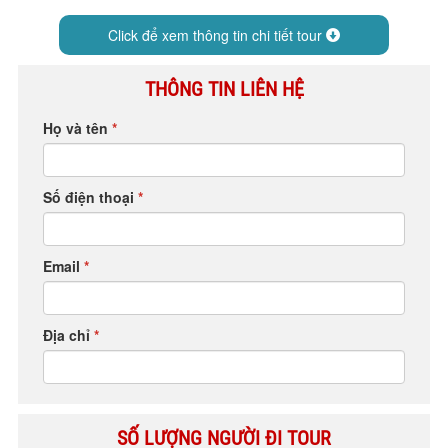
HỘP THƯ GÓP Ý
Click để xem thông tin chi tiết tour
PROFILE HƯỚNG DẪN VIÊN
TUYỂN DỤNG
THÔNG TIN LIÊN HỆ
LIÊN HỆ
Họ và tên
*
Số điện thoại
*
Email
*
Địa chỉ
*
SỐ LƯỢNG NGƯỜI ĐI TOUR