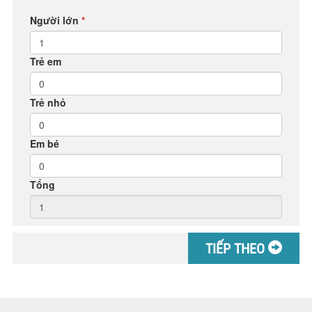
Người lớn
*
Trẻ em
Trẻ nhỏ
Em bé
Tổng
TIẾP THEO