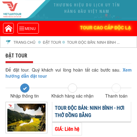
THƯƠNG HIỆU DU LỊCH UY TÍN
VIETLUXTOUR.COM
HÀNG ĐẦU VIỆT NAM
TOUR CAO CẤP ĐỘC LẠ
TOUR CAO CẤP ĐỘC LẠ
MENU
TOUR TRONG NƯỚC
TOUR NƯỚC NGOÀI
TRANG CHỦ
ĐẶT TOUR
TOUR ĐỘC BẢN: NINH BÌNH ...
TOUR KHỞI HÀNH TỪ HÀ NỘI
ĐẶT TOUR
TOUR KHỞI HÀNH TỪ ĐÀ NẴNG
TOUR KHỞI HÀNH TỪ CẦN THƠ
Để đặt tour. Quý khách vui lòng hoàn tất các bước sau.
Xem
hướng dẫn đặt tour
TOUR ĐOÀN - M.I.C.E
TOUR COMBO
Nhập thông tin
Khách hàng xác nhận
Thanh toán
DỊCH VỤ
GIỚI THIỆU
TOUR ĐỘC BẢN: NINH BÌNH - HƠI
HỒ SƠ NĂNG LỰC
THỞ ĐỒNG BẰNG
PROFILE EN
GIÁ: Liên hệ
THƯ KHEN VIETLUXTOUR