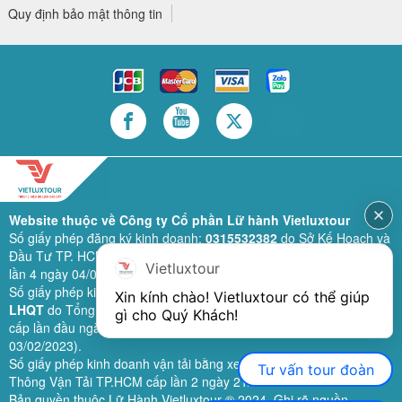
Quy định bảo mật thông tin
Website thuộc về Công ty Cổ phần Lữ hành Vietluxtour
Số giấy phép đăng ký kinh doanh:
0315532382
do Sở Kế Hoạch và
Đầu Tư TP. HCM cấp lần đầu ngày 28/02/2019 (sửa đổi bổ sung
Vietluxtour
lần 4 ngày 04/06/2024).
Số giấy phép kinh doanh lữ hành quốc tế:
79-1111/2019/TCDL-GP
Xin kính chào! Vietluxtour có thể giúp 
LHQT
do Tổng Cục Du Lịch (nay là Cục Du lịch quốc gia Việt Nam)
gì cho Quý Khách!
cấp lần đầu ngày 26/09/2019 (sửa đổi, bổ sung lần 3 ngày
03/02/2023).
Số giấy phép kinh doanh vận tải bằng xe ô tô:
11924
do Sở Giao
Tư vấn tour đoàn
Thông Vận Tải TP.HCM cấp lần 2 ngày 21/02/2023.
Bản quyền thuộc Lữ Hành Vietluxtour ® 2024. Ghi rõ nguồn