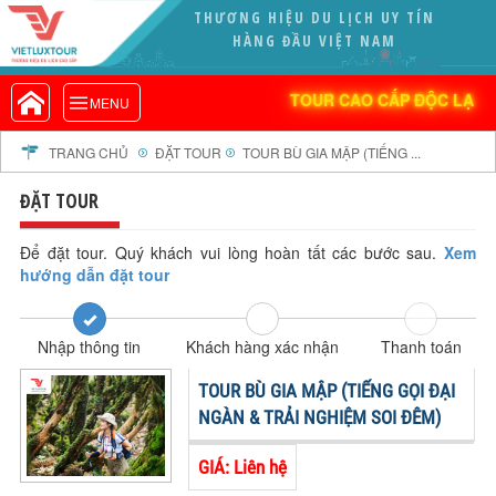
THƯƠNG HIỆU DU LỊCH UY TÍN
VIETLUXTOUR.COM
HÀNG ĐẦU VIỆT NAM
TOUR CAO CẤP ĐỘC LẠ
TOUR CAO CẤP ĐỘC LẠ
MENU
TOUR TRONG NƯỚC
TOUR NƯỚC NGOÀI
TRANG CHỦ
ĐẶT TOUR
TOUR BÙ GIA MẬP (TIẾNG ...
TOUR KHỞI HÀNH TỪ HÀ NỘI
ĐẶT TOUR
TOUR KHỞI HÀNH TỪ ĐÀ NẴNG
TOUR KHỞI HÀNH TỪ CẦN THƠ
Để đặt tour. Quý khách vui lòng hoàn tất các bước sau.
Xem
hướng dẫn đặt tour
TOUR ĐOÀN - M.I.C.E
TOUR COMBO
Nhập thông tin
Khách hàng xác nhận
Thanh toán
DỊCH VỤ
GIỚI THIỆU
TOUR BÙ GIA MẬP (TIẾNG GỌI ĐẠI
HỒ SƠ NĂNG LỰC
NGÀN & TRẢI NGHIỆM SOI ĐÊM)
PROFILE EN
GIÁ: Liên hệ
THƯ KHEN VIETLUXTOUR