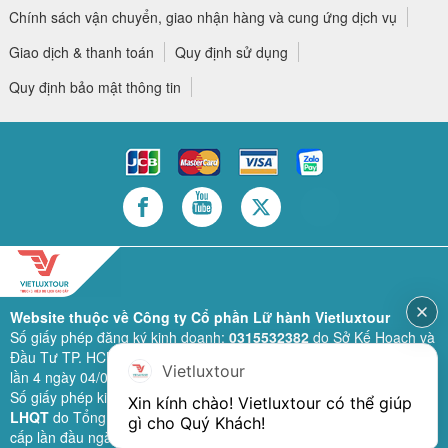
Chính sách vận chuyển, giao nhận hàng và cung ứng dịch vụ
Giao dịch & thanh toán
Quy định sử dụng
Quy định bảo mật thông tin
Website thuộc về Công ty Cổ phần Lữ hành Vietluxtour
Số giấy phép đăng ký kinh doanh:
0315532382
do Sở Kế Hoạch và
Đầu Tư TP. HCM cấp lần đầu ngày 28/02/2019 (sửa đổi bổ sung
Vietluxtour
lần 4 ngày 04/06/2024).
Số giấy phép kinh doanh lữ hành quốc tế:
79-1111/2019/TCDL-GP
Xin kính chào! Vietluxtour có thể giúp 
LHQT
do Tổng Cục Du Lịch (nay là Cục Du lịch quốc gia Việt Nam)
gì cho Quý Khách!
cấp lần đầu ngày 26/09/2019 (sửa đổi, bổ sung lần 3 ngày