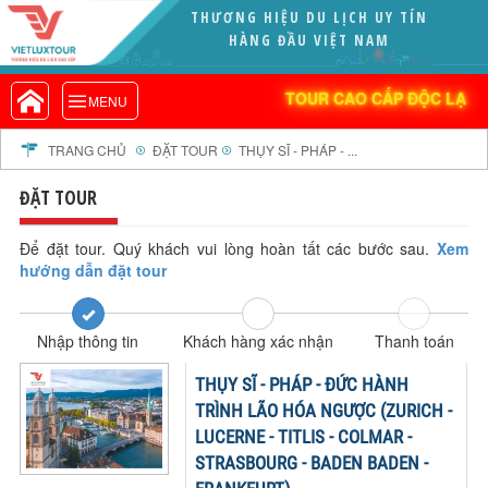
THƯƠNG HIỆU DU LỊCH UY TÍN
VIETLUXTOUR.COM
HÀNG ĐẦU VIỆT NAM
TOUR CAO CẤP ĐỘC LẠ
TOUR CAO CẤP ĐỘC LẠ
MENU
TOUR TRONG NƯỚC
TOUR NƯỚC NGOÀI
TRANG CHỦ
ĐẶT TOUR
THỤY SĨ - PHÁP - ...
TOUR KHỞI HÀNH TỪ HÀ NỘI
ĐẶT TOUR
TOUR KHỞI HÀNH TỪ ĐÀ NẴNG
TOUR KHỞI HÀNH TỪ CẦN THƠ
Để đặt tour. Quý khách vui lòng hoàn tất các bước sau.
Xem
hướng dẫn đặt tour
TOUR ĐOÀN - M.I.C.E
TOUR COMBO
Nhập thông tin
Khách hàng xác nhận
Thanh toán
DỊCH VỤ
GIỚI THIỆU
THỤY SĨ - PHÁP - ĐỨC HÀNH
HỒ SƠ NĂNG LỰC
TRÌNH LÃO HÓA NGƯỢC (ZURICH -
LUCERNE - TITLIS - COLMAR -
PROFILE EN
STRASBOURG - BADEN BADEN -
THƯ KHEN VIETLUXTOUR