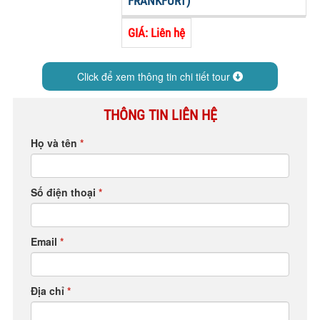
FRANKFURT)
HỘP THƯ GÓP Ý
GIÁ: Liên hệ
PROFILE HƯỚNG DẪN VIÊN
TUYỂN DỤNG
Click để xem thông tin chi tiết tour
LIÊN HỆ
THÔNG TIN LIÊN HỆ
Họ và tên
*
Số điện thoại
*
Email
*
Địa chỉ
*