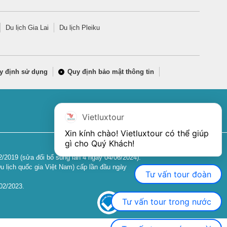
Du lịch Gia Lai
Du lịch Pleiku
y định sử dụng
Quy định bảo mật thông tin
Vietluxtour
Xin kính chào! Vietluxtour có thể giúp 
gì cho Quý Khách!
2019 (sửa đổi bổ sung lần 4 ngày 04/06/2024).
u lịch quốc gia Việt Nam) cấp lần đầu ngày
Tư vấn tour đoàn
02/2023.
Tư vấn tour trong nước