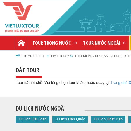
TOUR TRONG NƯỚC
TOUR NƯỚC NGOÀI
TRANG CHỦ
ĐẶT TOUR
THƠ MỘNG XỨ HÀN SEOUL - KHU G
ĐẶT TOUR
Tour đã hết chỗ. Vui lòng chọn tour khác, hoặc quay lại
Trang chủ
X
DU LỊCH NƯỚC NGOÀI
Du lịch Đài Loan
Du lịch Hàn Quốc
Du lịch Nhật Bản