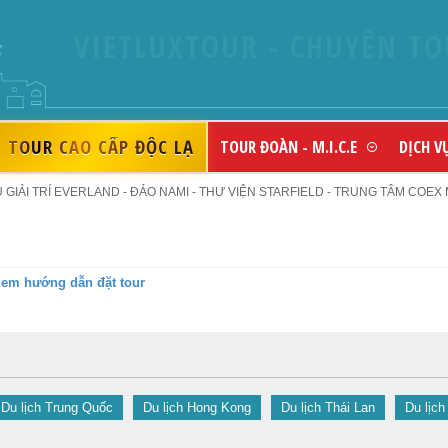
TOUR CAO CẤP ĐỘC LẠ
TOUR ĐOÀN - M.I.C.E
DỊCH V
IẢI TRÍ EVERLAND - ĐẢO NAMI - THƯ VIỆN STARFIELD - TRUNG TÂM COEX M
em hướng dẫn đặt tour
Du lịch Trung Quốc
Du lịch Hong Kong
Du lịch Thái Lan
Du lịch