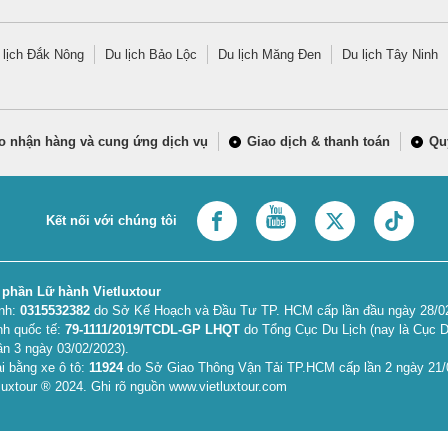
 lịch Đắk Nông
Du lịch Bảo Lộc
Du lịch Măng Đen
Du lịch Tây Ninh
o nhận hàng và cung ứng dịch vụ
Giao dịch & thanh toán
Qu
Kết nối với chúng tôi
 phần Lữ hành Vietluxtour
anh:
0315532382
do Sở Kế Hoạch và Đầu Tư TP. HCM cấp lần đầu ngày 28/02/
nh quốc tế:
79-1111/2019/TCDL-GP LHQT
do Tổng Cục Du Lịch (nay là Cục D
ần 3 ngày 03/02/2023).
i bằng xe ô tô:
11924
do Sở Giao Thông Vận Tải TP.HCM cấp lần 2 ngày 21/
uxtour ® 2024. Ghi rõ nguồn www.vietluxtour.com