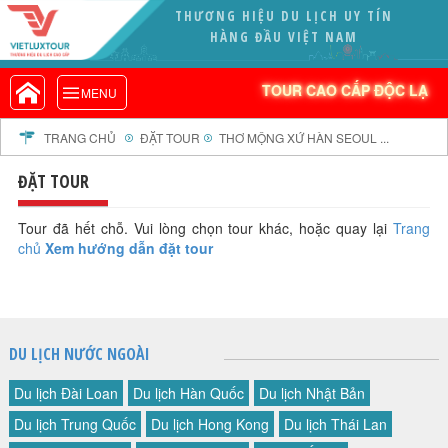
THƯƠNG HIỆU DU LỊCH UY TÍN
VIETLUXTOUR.COM
HÀNG ĐẦU VIỆT NAM
TOUR CAO CẤP ĐỘC LẠ
TOUR CAO CẤP ĐỘC LẠ
MENU
TOUR TRONG NƯỚC
TOUR NƯỚC NGOÀI
TRANG CHỦ
ĐẶT TOUR
THƠ MỘNG XỨ HÀN SEOUL ...
TOUR KHỞI HÀNH TỪ HÀ NỘI
ĐẶT TOUR
TOUR KHỞI HÀNH TỪ ĐÀ NẴNG
TOUR KHỞI HÀNH TỪ CẦN THƠ
Tour đã hết chỗ. Vui lòng chọn tour khác, hoặc quay lại
Trang
chủ
Xem hướng dẫn đặt tour
TOUR ĐOÀN - M.I.C.E
TOUR COMBO
DỊCH VỤ
GIỚI THIỆU
DU LỊCH NƯỚC NGOÀI
HỒ SƠ NĂNG LỰC
Du lịch Đài Loan
Du lịch Hàn Quốc
Du lịch Nhật Bản
PROFILE EN
Du lịch Trung Quốc
Du lịch Hong Kong
Du lịch Thái Lan
THƯ KHEN VIETLUXTOUR