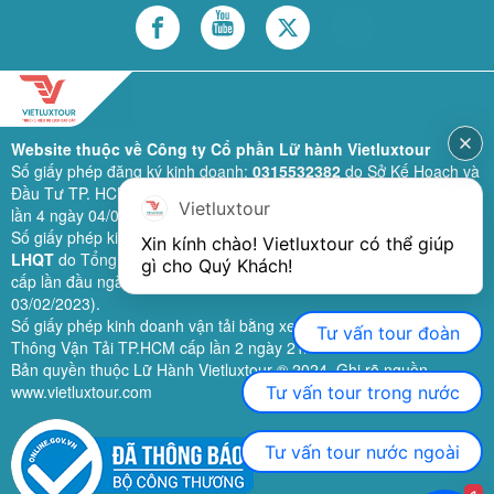
Website thuộc về Công ty Cổ phần Lữ hành Vietluxtour
Số giấy phép đăng ký kinh doanh:
0315532382
do Sở Kế Hoạch và
Đầu Tư TP. HCM cấp lần đầu ngày 28/02/2019 (sửa đổi bổ sung
Vietluxtour
lần 4 ngày 04/06/2024).
Số giấy phép kinh doanh lữ hành quốc tế:
79-1111/2019/TCDL-GP
Xin kính chào! Vietluxtour có thể giúp 
LHQT
do Tổng Cục Du Lịch (nay là Cục Du lịch quốc gia Việt Nam)
gì cho Quý Khách!
cấp lần đầu ngày 26/09/2019 (sửa đổi, bổ sung lần 3 ngày
03/02/2023).
Số giấy phép kinh doanh vận tải bằng xe ô tô:
11924
do Sở Giao
Tư vấn tour đoàn
Thông Vận Tải TP.HCM cấp lần 2 ngày 21/02/2023.
Bản quyền thuộc Lữ Hành Vietluxtour ® 2024. Ghi rõ nguồn
www.vietluxtour.com
Tư vấn tour trong nước
Tư vấn tour nước ngoài