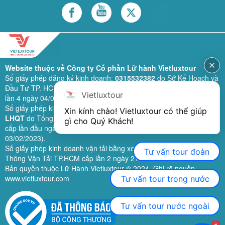
Website thuộc về Công ty Cổ phần Lữ hành Vietluxtour
Số giấy phép đăng ký kinh doanh:
0315532382
do Sở Kế Hoạch và
Đầu Tư TP. HCM cấp lần đầu ngày 28/02/2019 (sửa đổi bổ sung
Vietluxtour
lần 4 ngày 04/06/2024).
Số giấy phép kinh doanh lữ hành quốc tế:
79-1111/2019/TCDL-GP
Xin kính chào! Vietluxtour có thể giúp 
LHQT
do Tổng Cục Du Lịch (nay là Cục Du lịch quốc gia Việt Nam)
gì cho Quý Khách!
cấp lần đầu ngày 26/09/2019 (sửa đổi, bổ sung lần 3 ngày
03/02/2023).
Số giấy phép kinh doanh vận tải bằng xe ô tô:
11924
do Sở Giao
Tư vấn tour đoàn
Thông Vận Tải TP.HCM cấp lần 2 ngày 21/02/2023.
Bản quyền thuộc Lữ Hành Vietluxtour ® 2024. Ghi rõ nguồn
www.vietluxtour.com
Tư vấn tour trong nước
Tư vấn tour nước ngoài