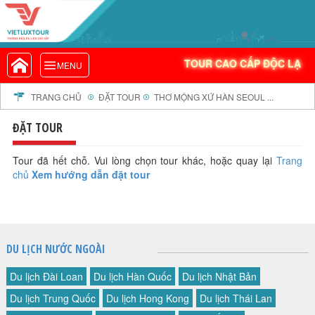
VIETLUXTOUR.COM
TOUR CAO CẤP ĐỘC LẠ
TOUR CAO CẤP ĐỘC LẠ
MENU
TOUR TRONG NƯỚC
TOUR NƯỚC NGOÀI
TRANG CHỦ
ĐẶT TOUR
THƠ MỘNG XỨ HÀN SEOUL ...
TOUR KHỞI HÀNH TỪ HÀ NỘI
ĐẶT TOUR
TOUR KHỞI HÀNH TỪ ĐÀ NẴNG
TOUR KHỞI HÀNH TỪ CẦN THƠ
Tour đã hết chỗ. Vui lòng chọn tour khác, hoặc quay lại
Trang
chủ
Xem hướng dẫn đặt tour
TOUR ĐOÀN - M.I.C.E
TOUR COMBO
DỊCH VỤ
GIỚI THIỆU
DU LỊCH NƯỚC NGOÀI
HỒ SƠ NĂNG LỰC
Du lịch Đài Loan
Du lịch Hàn Quốc
Du lịch Nhật Bản
PROFILE EN
Du lịch Trung Quốc
Du lịch Hong Kong
Du lịch Thái Lan
THƯ KHEN VIETLUXTOUR