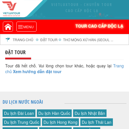
VIETLUXTOUR - CHUYÊN TOUR
VIETLUXTOUR.COM
CAO CẤP ĐỘC LẠ
TOUR CAO CẤP ĐỘC LẠ
TOUR CAO CẤP ĐỘC LẠ
MENU
TOUR TRONG NƯỚC
TOUR NƯỚC NGOÀI
TRANG CHỦ
ĐẶT TOUR
THƠ MỘNG XỨ HÀN (SEOUL ...
TOUR KHỞI HÀNH TỪ HÀ NỘI
ĐẶT TOUR
TOUR KHỞI HÀNH TỪ ĐÀ NẴNG
TOUR KHỞI HÀNH TỪ CẦN THƠ
Tour đã hết chỗ. Vui lòng chọn tour khác, hoặc quay lại
Trang
chủ
Xem hướng dẫn đặt tour
TOUR ĐOÀN - M.I.C.E
TOUR COMBO
DỊCH VỤ
GIỚI THIỆU
DU LỊCH NƯỚC NGOÀI
HỒ SƠ NĂNG LỰC
Du lịch Đài Loan
Du lịch Hàn Quốc
Du lịch Nhật Bản
PROFILE EN
Du lịch Trung Quốc
Du lịch Hong Kong
Du lịch Thái Lan
THƯ KHEN VIETLUXTOUR