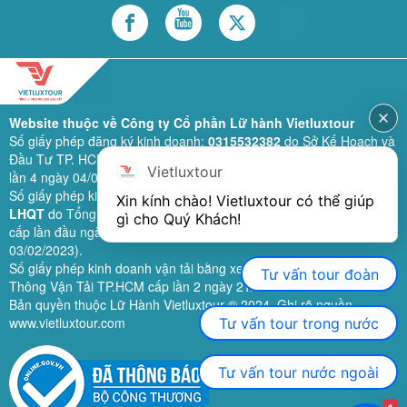
Website thuộc về Công ty Cổ phần Lữ hành Vietluxtour
Số giấy phép đăng ký kinh doanh:
0315532382
do Sở Kế Hoạch và
Đầu Tư TP. HCM cấp lần đầu ngày 28/02/2019 (sửa đổi bổ sung
Vietluxtour
lần 4 ngày 04/06/2024).
Số giấy phép kinh doanh lữ hành quốc tế:
79-1111/2019/TCDL-GP
Xin kính chào! Vietluxtour có thể giúp 
LHQT
do Tổng Cục Du Lịch (nay là Cục Du lịch quốc gia Việt Nam)
gì cho Quý Khách!
cấp lần đầu ngày 26/09/2019 (sửa đổi, bổ sung lần 3 ngày
03/02/2023).
Số giấy phép kinh doanh vận tải bằng xe ô tô:
11924
do Sở Giao
Tư vấn tour đoàn
Thông Vận Tải TP.HCM cấp lần 2 ngày 21/02/2023.
Bản quyền thuộc Lữ Hành Vietluxtour ® 2024. Ghi rõ nguồn
www.vietluxtour.com
Tư vấn tour trong nước
Tư vấn tour nước ngoài