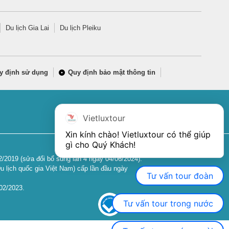
Du lịch Gia Lai
Du lịch Pleiku
y định sử dụng
Quy định bảo mật thông tin
Vietluxtour
Xin kính chào! Vietluxtour có thể giúp 
gì cho Quý Khách!
2019 (sửa đổi bổ sung lần 4 ngày 04/06/2024).
u lịch quốc gia Việt Nam) cấp lần đầu ngày
Tư vấn tour đoàn
02/2023.
Tư vấn tour trong nước