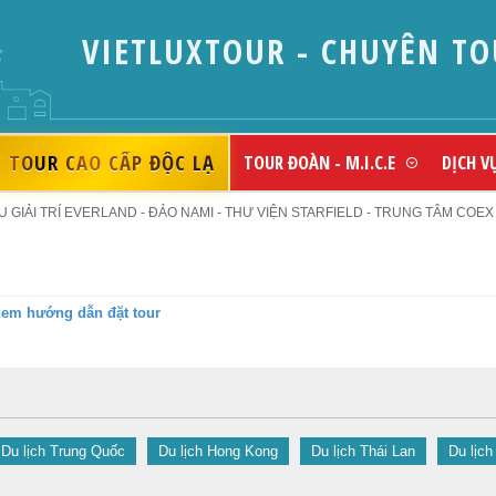
VIETLUXTOUR - CHUYÊN TO
TOUR CAO CẤP ĐỘC LẠ
TOUR ĐOÀN - M.I.C.E
DỊCH V
GIẢI TRÍ EVERLAND - ĐẢO NAMI - THƯ VIỆN STARFIELD - TRUNG TÂM COEX M
em hướng dẫn đặt tour
Du lịch Trung Quốc
Du lịch Hong Kong
Du lịch Thái Lan
Du lịch