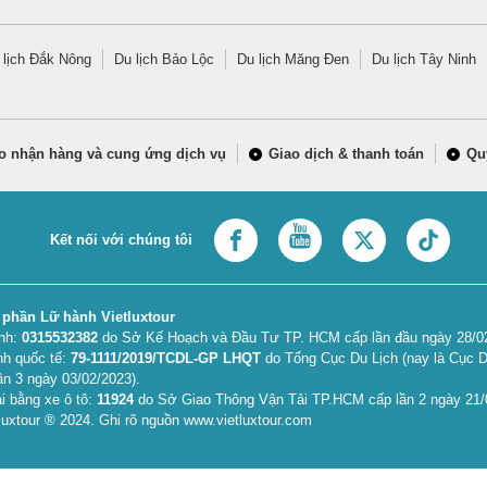
 lịch Đắk Nông
Du lịch Bảo Lộc
Du lịch Măng Đen
Du lịch Tây Ninh
o nhận hàng và cung ứng dịch vụ
Giao dịch & thanh toán
Qu
Kết nối với chúng tôi
 phần Lữ hành Vietluxtour
anh:
0315532382
do Sở Kế Hoạch và Đầu Tư TP. HCM cấp lần đầu ngày 28/02/
nh quốc tế:
79-1111/2019/TCDL-GP LHQT
do Tổng Cục Du Lịch (nay là Cục D
ần 3 ngày 03/02/2023).
i bằng xe ô tô:
11924
do Sở Giao Thông Vận Tải TP.HCM cấp lần 2 ngày 21/
uxtour ® 2024. Ghi rõ nguồn www.vietluxtour.com