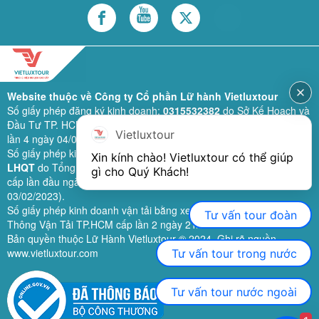
Website thuộc về Công ty Cổ phần Lữ hành Vietluxtour
Số giấy phép đăng ký kinh doanh:
0315532382
do Sở Kế Hoạch và
Đầu Tư TP. HCM cấp lần đầu ngày 28/02/2019 (sửa đổi bổ sung
Vietluxtour
lần 4 ngày 04/06/2024).
Số giấy phép kinh doanh lữ hành quốc tế:
79-1111/2019/TCDL-GP
Xin kính chào! Vietluxtour có thể giúp 
LHQT
do Tổng Cục Du Lịch (nay là Cục Du lịch quốc gia Việt Nam)
gì cho Quý Khách!
cấp lần đầu ngày 26/09/2019 (sửa đổi, bổ sung lần 3 ngày
03/02/2023).
Số giấy phép kinh doanh vận tải bằng xe ô tô:
11924
do Sở Giao
Tư vấn tour đoàn
Thông Vận Tải TP.HCM cấp lần 2 ngày 21/02/2023.
Bản quyền thuộc Lữ Hành Vietluxtour ® 2024. Ghi rõ nguồn
www.vietluxtour.com
Tư vấn tour trong nước
Tư vấn tour nước ngoài