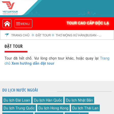
VIETLUXTOUR.COM
TOUR CAO CẤP ĐỘC LẠ
TOUR CAO CẤP ĐỘC LẠ
MENU
TOUR TRONG NƯỚC
TOUR NƯỚC NGOÀI
TRANG CHỦ
ĐẶT TOUR
THƠ MỘNG XỨ HÀN(BUSAN - ...
TOUR KHỞI HÀNH TỪ HÀ NỘI
ĐẶT TOUR
TOUR KHỞI HÀNH TỪ ĐÀ NẴNG
TOUR KHỞI HÀNH TỪ CẦN THƠ
Tour đã hết chỗ. Vui lòng chọn tour khác, hoặc quay lại
Trang
chủ
Xem hướng dẫn đặt tour
TOUR ĐOÀN - M.I.C.E
TOUR COMBO
DỊCH VỤ
GIỚI THIỆU
DU LỊCH NƯỚC NGOÀI
HỒ SƠ NĂNG LỰC
Du lịch Đài Loan
Du lịch Hàn Quốc
Du lịch Nhật Bản
PROFILE EN
Du lịch Trung Quốc
Du lịch Hong Kong
Du lịch Thái Lan
THƯ KHEN VIETLUXTOUR