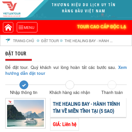
THƯƠNG HIỆU DU LỊCH UY TÍN
VIETLUXTOUR.COM
HÀNG ĐẦU VIỆT NAM
TOUR CAO CẤP ĐỘC LẠ
TOUR CAO CẤP ĐỘC LẠ
MENU
TOUR TRONG NƯỚC
TOUR NƯỚC NGOÀI
TRANG CHỦ
ĐẶT TOUR
THE HEALING BAY - HÀNH ...
TOUR KHỞI HÀNH TỪ HÀ NỘI
ĐẶT TOUR
TOUR KHỞI HÀNH TỪ ĐÀ NẴNG
TOUR KHỞI HÀNH TỪ CẦN THƠ
Để đặt tour. Quý khách vui lòng hoàn tất các bước sau.
Xem
hướng dẫn đặt tour
TOUR ĐOÀN - M.I.C.E
TOUR COMBO
Nhập thông tin
Khách hàng xác nhận
Thanh toán
DỊCH VỤ
GIỚI THIỆU
THE HEALING BAY - HÀNH TRÌNH
HỒ SƠ NĂNG LỰC
TÌM VỀ MIỀN TĨNH TẠI (5 SAO)
PROFILE EN
GIÁ: Liên hệ
THƯ KHEN VIETLUXTOUR