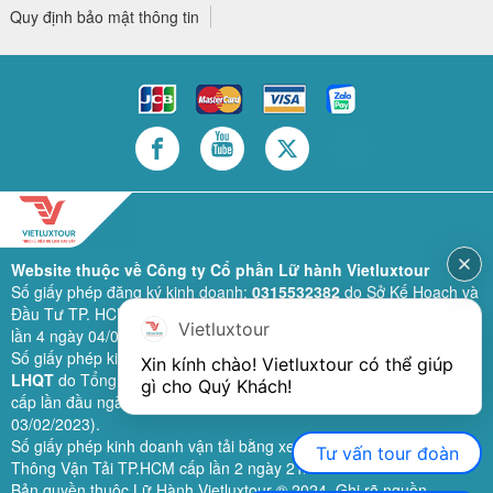
Quy định bảo mật thông tin
Website thuộc về Công ty Cổ phần Lữ hành Vietluxtour
Số giấy phép đăng ký kinh doanh:
0315532382
do Sở Kế Hoạch và
Đầu Tư TP. HCM cấp lần đầu ngày 28/02/2019 (sửa đổi bổ sung
Vietluxtour
lần 4 ngày 04/06/2024).
Số giấy phép kinh doanh lữ hành quốc tế:
79-1111/2019/TCDL-GP
Xin kính chào! Vietluxtour có thể giúp 
LHQT
do Tổng Cục Du Lịch (nay là Cục Du lịch quốc gia Việt Nam)
gì cho Quý Khách!
cấp lần đầu ngày 26/09/2019 (sửa đổi, bổ sung lần 3 ngày
03/02/2023).
Số giấy phép kinh doanh vận tải bằng xe ô tô:
11924
do Sở Giao
Tư vấn tour đoàn
Thông Vận Tải TP.HCM cấp lần 2 ngày 21/02/2023.
Bản quyền thuộc Lữ Hành Vietluxtour ® 2024. Ghi rõ nguồn