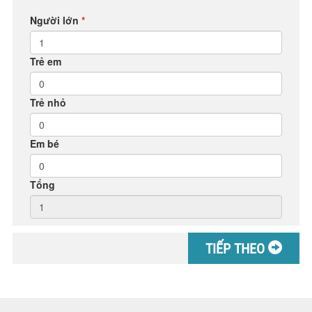
Người lớn
*
Trẻ em
Trẻ nhỏ
Em bé
Tổng
TIẾP THEO