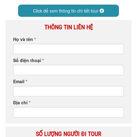
HỘP THƯ GÓP Ý
Click để xem thông tin chi tiết tour
PROFILE HƯỚNG DẪN VIÊN
TUYỂN DỤNG
THÔNG TIN LIÊN HỆ
LIÊN HỆ
Họ và tên
*
Số điện thoại
*
Email
*
Địa chỉ
*
SỐ LƯỢNG NGƯỜI ĐI TOUR