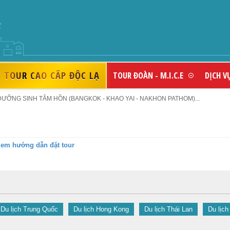
THƯƠNG HIỆU DU LỊCH UY TÍ
TOUR CAO CẤP ĐỘC LẠ
TOUR ĐOÀN - M.I.C.E
DỊCH V
 DƯỠNG SINH TÂM HỒN (BANGKOK - KHAO YAI - NAKHON PATHOM)...
em hướng dẫn đặt tour
Du lịch Trung Quốc
Du lịch Hong Kong
Du lịch Thái Lan
Du lịch