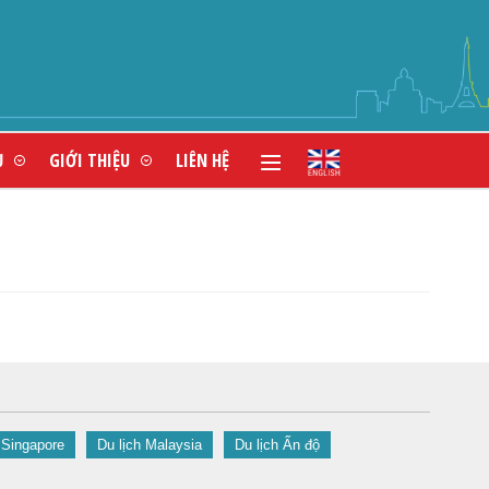
N HÀNG ĐẦU VIỆT NAM
Ụ
GIỚI THIỆU
LIÊN HỆ
 Singapore
Du lịch Malaysia
Du lịch Ấn độ