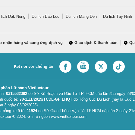
 lịch Đắk Nông
Du lịch Bảo Lộc
Du lịch Măng Đen
Du lịch Tây Ninh
o nhận hàng và cung ứng dịch vụ
Giao dịch & thanh toán
Qu
Kết nối với chúng tôi
 phần Lữ hành Vietluxtour
anh:
0315532382
do Sở Kế Hoạch và Đầu Tư TP. HCM cấp lần đầu ngày 28/02/
nh quốc tế:
79-1111/2019/TCDL-GP LHQT
do Tổng Cục Du Lịch (nay là Cục D
ần 3 ngày 03/02/2023).
i bằng xe ô tô:
11924
do Sở Giao Thông Vận Tải TP.HCM cấp lần 2 ngày 21/
uxtour ® 2024. Ghi rõ nguồn www.vietluxtour.com