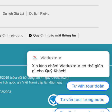
Du lịch Gia Lai
Du lịch Pleiku
y định sử dụng
Quy định bảo mật thông tin
Vietluxtour
Xin kính chào! Vietluxtour có thể giúp 
gì cho Quý Khách!
2019 (sửa đổi bổ sung lần 4 ngày 04/06/2024).
u lịch quốc gia Việt Nam) cấp lần đầu ngày
Tư vấn tour đoàn
02/2023.
Tư vấn tour trong nước