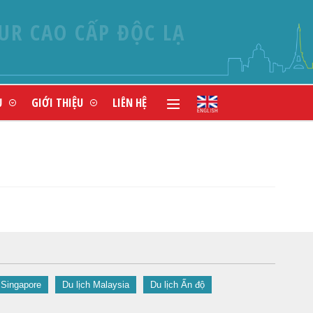
UR CAO CẤP ĐỘC LẠ
Ụ
GIỚI THIỆU
LIÊN HỆ
 Singapore
Du lịch Malaysia
Du lịch Ấn độ