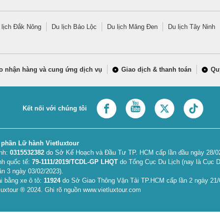
 lịch Đắk Nông
Du lịch Bảo Lộc
Du lịch Măng Đen
Du lịch Tây Ninh
o nhận hàng và cung ứng dịch vụ
Giao dịch & thanh toán
Qu
Kết nối với chúng tôi
 phần Lữ hành Vietluxtour
anh:
0315532382
do Sở Kế Hoạch và Đầu Tư TP. HCM cấp lần đầu ngày 28/02/
nh quốc tế:
79-1111/2019/TCDL-GP LHQT
do Tổng Cục Du Lịch (nay là Cục D
ần 3 ngày 03/02/2023).
i bằng xe ô tô:
11924
do Sở Giao Thông Vận Tải TP.HCM cấp lần 2 ngày 21/
uxtour ® 2024. Ghi rõ nguồn www.vietluxtour.com