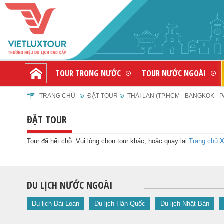
TOUR TRONG NƯỚC
TOUR NƯỚC NGOÀI
TRANG CHỦ
ĐẶT TOUR
THÁI LAN (TP.HCM - BANGKOK - PA
ĐẶT TOUR
Tour đã hết chỗ. Vui lòng chọn tour khác, hoặc quay lại
Trang chủ
X
DU LỊCH NƯỚC NGOÀI
Du lịch Đài Loan
Du lịch Hàn Quốc
Du lịch Nhật Bản