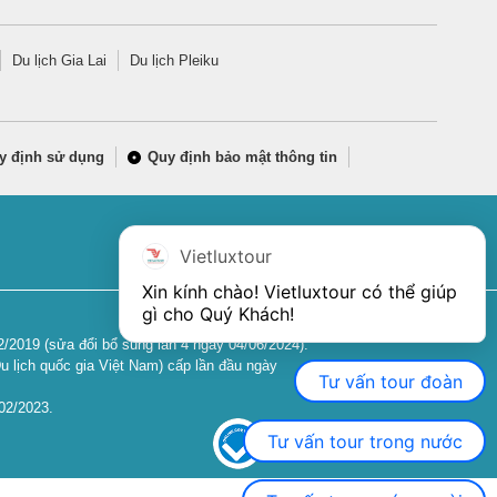
Du lịch Gia Lai
Du lịch Pleiku
y định sử dụng
Quy định bảo mật thông tin
Vietluxtour
Xin kính chào! Vietluxtour có thể giúp 
gì cho Quý Khách!
2019 (sửa đổi bổ sung lần 4 ngày 04/06/2024).
u lịch quốc gia Việt Nam) cấp lần đầu ngày
Tư vấn tour đoàn
02/2023.
Tư vấn tour trong nước