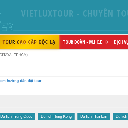
VIETLUXTOUR - CHUYÊN TO
TOUR CAO CẤP ĐỘC LẠ
TOUR ĐOÀN - M.I.C.E
DỊCH V
TTAYA - TP.HCM)...
em hướng dẫn đặt tour
Du lịch Trung Quốc
Du lịch Hong Kong
Du lịch Thái Lan
Du lịch