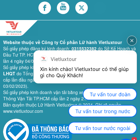
Website thuộc về Công ty Cổ phần Lữ hành Vietluxtour
Số giấy phép đăng ký kinh doanh:
0315532382
do Sở Kế Hoạch và
Đầu Tư TP. HCM cấp lần đầu ngày 28/02/2019 (sửa đổi bổ sung
Vietluxtour
lần 4 ngày 04/06/2024).
Số giấy phép kinh doanh lữ hành quốc tế:
79-1111/2019/TCDL-GP
Xin kính chào! Vietluxtour có thể giúp 
LHQT
do Tổng Cục Du Lịch (nay là Cục Du lịch quốc gia Việt Nam)
gì cho Quý Khách!
cấp lần đầu ngày 26/09/2019 (sửa đổi, bổ sung lần 3 ngày
03/02/2023).
Số giấy phép kinh doanh vận tải bằng xe ô tô:
11924
do Sở Giao
Tư vấn tour đoàn
Thông Vận Tải TP.HCM cấp lần 2 ngày 21/02/2023.
Bản quyền thuộc Lữ Hành Vietluxtour ® 2024. Ghi rõ nguồn
www.vietluxtour.com
Tư vấn tour trong nước
Tư vấn tour nước ngoài