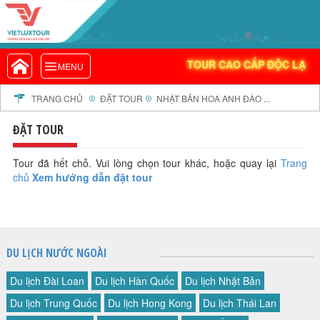
VIETLUXTOUR.COM
TOUR CAO CẤP ĐỘC LẠ
TOUR CAO CẤP ĐỘC LẠ
MENU
TOUR TRONG NƯỚC
TOUR NƯỚC NGOÀI
TRANG CHỦ
ĐẶT TOUR
NHẬT BẢN HOA ANH ĐÀO ...
TOUR KHỞI HÀNH TỪ HÀ NỘI
ĐẶT TOUR
TOUR KHỞI HÀNH TỪ ĐÀ NẴNG
TOUR KHỞI HÀNH TỪ CẦN THƠ
Tour đã hết chỗ. Vui lòng chọn tour khác, hoặc quay lại
Trang
chủ
Xem hướng dẫn đặt tour
TOUR ĐOÀN - M.I.C.E
TOUR COMBO
DỊCH VỤ
GIỚI THIỆU
DU LỊCH NƯỚC NGOÀI
HỒ SƠ NĂNG LỰC
Du lịch Đài Loan
Du lịch Hàn Quốc
Du lịch Nhật Bản
PROFILE EN
Du lịch Trung Quốc
Du lịch Hong Kong
Du lịch Thái Lan
THƯ KHEN VIETLUXTOUR