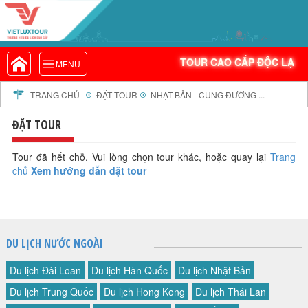
VIETLUXTOUR.COM
TOUR CAO CẤP ĐỘC LẠ
TOUR CAO CẤP ĐỘC LẠ
MENU
TOUR TRONG NƯỚC
TOUR NƯỚC NGOÀI
TRANG CHỦ
ĐẶT TOUR
NHẬT BẢN - CUNG ĐƯỜNG ...
TOUR KHỞI HÀNH TỪ HÀ NỘI
ĐẶT TOUR
TOUR KHỞI HÀNH TỪ ĐÀ NẴNG
TOUR KHỞI HÀNH TỪ CẦN THƠ
Tour đã hết chỗ. Vui lòng chọn tour khác, hoặc quay lại
Trang
chủ
Xem hướng dẫn đặt tour
TOUR ĐOÀN - M.I.C.E
TOUR COMBO
DỊCH VỤ
GIỚI THIỆU
DU LỊCH NƯỚC NGOÀI
HỒ SƠ NĂNG LỰC
Du lịch Đài Loan
Du lịch Hàn Quốc
Du lịch Nhật Bản
PROFILE EN
Du lịch Trung Quốc
Du lịch Hong Kong
Du lịch Thái Lan
THƯ KHEN VIETLUXTOUR