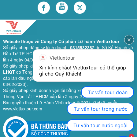
Website thuộc về Công ty Cổ phần Lữ hành Vietluxtour
Số giấy phép đăng ký kinh doanh:
0315532382
do Sở Kế Hoạch và
Đầu Tư TP. HCM cấp lần đầu ngày 28/02/2019 (sửa đổi bổ sung
Vietluxtour
lần 4 ngày 04/06/2024).
Số giấy phép kinh doanh lữ hành quốc tế:
79-1111/2019/TCDL-GP
Xin kính chào! Vietluxtour có thể giúp 
LHQT
do Tổng Cục Du Lịch (nay là Cục Du lịch quốc gia Việt Nam)
gì cho Quý Khách!
cấp lần đầu ngày 26/09/2019 (sửa đổi, bổ sung lần 3 ngày
03/02/2023).
Số giấy phép kinh doanh vận tải bằng xe ô tô:
11924
do Sở Giao
Tư vấn tour đoàn
Thông Vận Tải TP.HCM cấp lần 2 ngày 21/02/2023.
Bản quyền thuộc Lữ Hành Vietluxtour ® 2024. Ghi rõ nguồn
www.vietluxtour.com
Tư vấn tour trong nước
Tư vấn tour nước ngoài