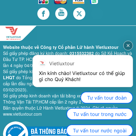
Website thuộc về Công ty Cổ phần Lữ hành Vietluxtour
Số giấy phép đăng ký kinh doanh:
0315532382
do Sở Kế Hoạch và
Đầu Tư TP. HCM cấp lần đầu ngày 28/02/2019 (sửa đổi bổ sung
Vietluxtour
lần 4 ngày 04/06/2024).
Số giấy phép kinh doanh lữ hành quốc tế:
79-1111/2019/TCDL-GP
Xin kính chào! Vietluxtour có thể giúp 
LHQT
do Tổng Cục Du Lịch (nay là Cục Du lịch quốc gia Việt Nam)
gì cho Quý Khách!
cấp lần đầu ngày 26/09/2019 (sửa đổi, bổ sung lần 3 ngày
03/02/2023).
Số giấy phép kinh doanh vận tải bằng xe ô tô:
11924
do Sở Giao
Tư vấn tour đoàn
Thông Vận Tải TP.HCM cấp lần 2 ngày 21/02/2023.
Bản quyền thuộc Lữ Hành Vietluxtour ® 2024. Ghi rõ nguồn
www.vietluxtour.com
Tư vấn tour trong nước
Tư vấn tour nước ngoài