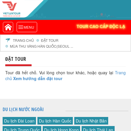
VIETLUXTOUR.COM
TOUR CAO CẤP ĐỘC LẠ
TOUR CAO CẤP ĐỘC LẠ
MENU
TOUR TRONG NƯỚC
TOUR NƯỚC NGOÀI
TRANG CHỦ
ĐẶT TOUR
MÙA THU VÀNG HÀN QUỐC(SEOUL ...
TOUR KHỞI HÀNH TỪ HÀ NỘI
TOUR KHỞI HÀNH TỪ ĐÀ NẴNG
ĐẶT TOUR
TOUR KHỞI HÀNH TỪ CẦN THƠ
Tour đã hết chỗ. Vui lòng chọn tour khác, hoặc quay lại
Trang
TOUR ĐOÀN - M.I.C.E
chủ
Xem hướng dẫn đặt tour
TOUR COMBO
DỊCH VỤ
GIỚI THIỆU
DU LỊCH NƯỚC NGOÀI
HỒ SƠ NĂNG LỰC
PROFILE EN
Du lịch Đài Loan
Du lịch Hàn Quốc
Du lịch Nhật Bản
THƯ KHEN VIETLUXTOUR
Du lịch Trung Quốc
Du lịch Hong Kong
Du lịch Thái Lan