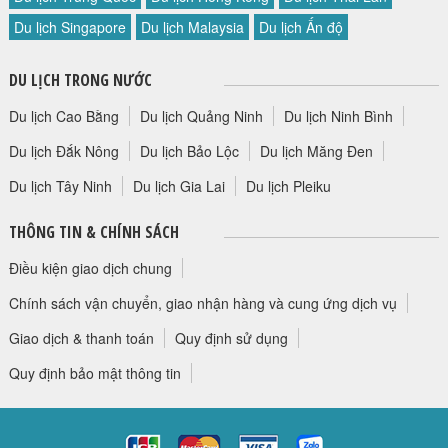
HỘP THƯ GÓP Ý
Du lịch Singapore
Du lịch Malaysia
Du lịch Ấn độ
PROFILE HƯỚNG DẪN VIÊN
DU LỊCH TRONG NƯỚC
TUYỂN DỤNG
LIÊN HỆ
Du lịch Cao Bằng
Du lịch Quảng Ninh
Du lịch Ninh Bình
Du lịch Đắk Nông
Du lịch Bảo Lộc
Du lịch Măng Đen
Du lịch Tây Ninh
Du lịch Gia Lai
Du lịch Pleiku
THÔNG TIN & CHÍNH SÁCH
Điều kiện giao dịch chung
Chính sách vận chuyển, giao nhận hàng và cung ứng dịch vụ
Giao dịch & thanh toán
Quy định sử dụng
Quy định bảo mật thông tin