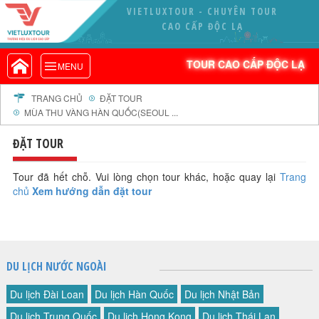
VIETLUXTOUR - CHUYÊN TOUR
VIETLUXTOUR.COM
CAO CẤP ĐỘC LẠ
TOUR CAO CẤP ĐỘC LẠ
TOUR CAO CẤP ĐỘC LẠ
MENU
TOUR TRONG NƯỚC
TOUR NƯỚC NGOÀI
TRANG CHỦ
ĐẶT TOUR
MÙA THU VÀNG HÀN QUỐC(SEOUL ...
TOUR KHỞI HÀNH TỪ HÀ NỘI
TOUR KHỞI HÀNH TỪ ĐÀ NẴNG
ĐẶT TOUR
TOUR KHỞI HÀNH TỪ CẦN THƠ
Tour đã hết chỗ. Vui lòng chọn tour khác, hoặc quay lại
Trang
TOUR ĐOÀN - M.I.C.E
chủ
Xem hướng dẫn đặt tour
TOUR COMBO
DỊCH VỤ
GIỚI THIỆU
DU LỊCH NƯỚC NGOÀI
HỒ SƠ NĂNG LỰC
PROFILE EN
Du lịch Đài Loan
Du lịch Hàn Quốc
Du lịch Nhật Bản
THƯ KHEN VIETLUXTOUR
Du lịch Trung Quốc
Du lịch Hong Kong
Du lịch Thái Lan