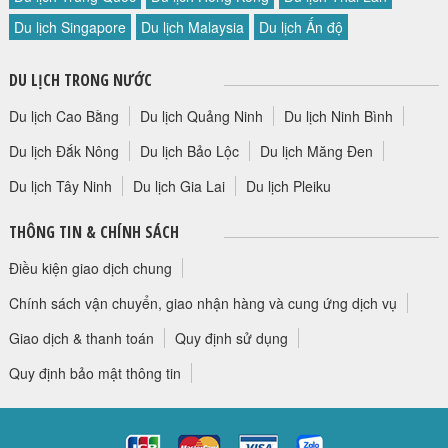
HỘP THƯ GÓP Ý
Du lịch Singapore
Du lịch Malaysia
Du lịch Ấn độ
PROFILE HƯỚNG DẪN VIÊN
DU LỊCH TRONG NƯỚC
TUYỂN DỤNG
LIÊN HỆ
Du lịch Cao Bằng
Du lịch Quảng Ninh
Du lịch Ninh Bình
Du lịch Đắk Nông
Du lịch Bảo Lộc
Du lịch Măng Đen
Du lịch Tây Ninh
Du lịch Gia Lai
Du lịch Pleiku
THÔNG TIN & CHÍNH SÁCH
Điều kiện giao dịch chung
Chính sách vận chuyển, giao nhận hàng và cung ứng dịch vụ
Giao dịch & thanh toán
Quy định sử dụng
Quy định bảo mật thông tin