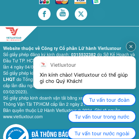
Website thuộc về Công ty Cổ phần Lữ hành Vietluxtour
Số giấy phép đăng ký kinh doanh:
0315532382
do Sở Kế Hoạch và
Đầu Tư TP. HCM cấp lần đầu ngày 28/02/2019 (sửa đổi bổ sung
Vietluxtour
lần 4 ngày 04/06/2024).
Số giấy phép kinh doanh lữ hành quốc tế:
79-1111/2019/TCDL-GP
Xin kính chào! Vietluxtour có thể giúp 
LHQT
do Tổng Cục Du Lịch (nay là Cục Du lịch quốc gia Việt Nam)
gì cho Quý Khách!
cấp lần đầu ngày 26/09/2019 (sửa đổi, bổ sung lần 3 ngày
03/02/2023).
Số giấy phép kinh doanh vận tải bằng xe ô tô:
11924
do Sở Giao
Tư vấn tour đoàn
Thông Vận Tải TP.HCM cấp lần 2 ngày 21/02/2023.
Bản quyền thuộc Lữ Hành Vietluxtour ® 2024. Ghi rõ nguồn
www.vietluxtour.com
Tư vấn tour trong nước
Tư vấn tour nước ngoài