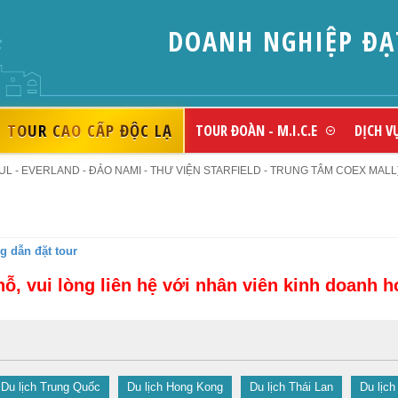
DOANH NGHIỆP ĐẠT 
TOUR CAO CẤP ĐỘC LẠ
TOUR ĐOÀN - M.I.C.E
DỊCH V
 - EVERLAND - ĐẢO NAMI - THƯ VIỆN STARFIELD - TRUNG TÂM COEX MALL).
 dẫn đặt tour
hỗ, vui lòng liên hệ với nhân viên kinh doanh 
Du lịch Trung Quốc
Du lịch Hong Kong
Du lịch Thái Lan
Du lịch