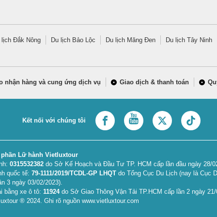
 lịch Đắk Nông
Du lịch Bảo Lộc
Du lịch Măng Đen
Du lịch Tây Ninh
o nhận hàng và cung ứng dịch vụ
Giao dịch & thanh toán
Qu
Kết nối với chúng tôi
 phần Lữ hành Vietluxtour
anh:
0315532382
do Sở Kế Hoạch và Đầu Tư TP. HCM cấp lần đầu ngày 28/02/
nh quốc tế:
79-1111/2019/TCDL-GP LHQT
do Tổng Cục Du Lịch (nay là Cục D
ần 3 ngày 03/02/2023).
i bằng xe ô tô:
11924
do Sở Giao Thông Vận Tải TP.HCM cấp lần 2 ngày 21/
uxtour ® 2024. Ghi rõ nguồn www.vietluxtour.com