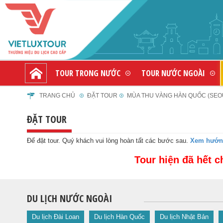
TOUR TRONG NƯỚC
TOUR NƯỚC NGOÀI
TRANG CHỦ
ĐẶT TOUR
MÙA THU VÀNG HÀN QUỐC (SEOUL
ĐẶT TOUR
Để đặt tour. Quý khách vui lòng hoàn tất các bước sau.
Xem hướng
Tour hiện đã hết c
DU LỊCH NƯỚC NGOÀI
Du lịch Đài Loan
Du lịch Hàn Quốc
Du lịch Nhật Bản