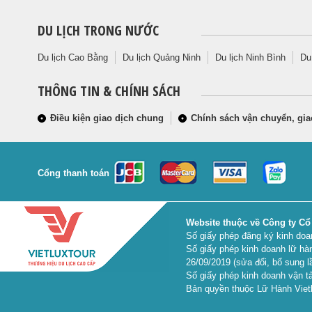
DU LỊCH TRONG NƯỚC
Du lịch Cao Bằng
Du lịch Quảng Ninh
Du lịch Ninh Bình
Du
THÔNG TIN & CHÍNH SÁCH
Điều kiện giao dịch chung
Chính sách vận chuyển, gia
Cổng thanh toán
Website thuộc về Công ty Cổ
Số giấy phép đăng ký kinh do
Số giấy phép kinh doanh lữ hà
26/09/2019 (sửa đổi, bổ sung l
Số giấy phép kinh doanh vận tả
Bản quyền thuộc Lữ Hành Vietl