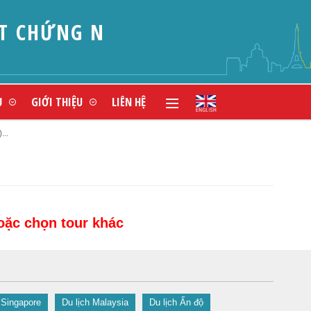
CHỨNG NHẬN V
Ụ
GIỚI THIỆU
LIÊN HỆ
..
hoặc chọn tour khác
 Singapore
Du lịch Malaysia
Du lịch Ấn độ