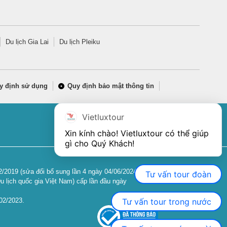
Du lịch Gia Lai
Du lịch Pleiku
y định sử dụng
Quy định bảo mật thông tin
Vietluxtour
Xin kính chào! Vietluxtour có thể giúp 
gì cho Quý Khách!
2019 (sửa đổi bổ sung lần 4 ngày 04/06/2024).
Tư vấn tour đoàn
u lịch quốc gia Việt Nam) cấp lần đầu ngày
Tư vấn tour trong nước
02/2023.