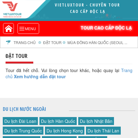
VIETLUXTOUR - CHUYÊN TOUR
VIETLUXTOUR.COM
CAO CẤP ĐỘC LẠ
TOUR CAO CẤP ĐỘC LẠ
TOUR CAO CẤP ĐỘC LẠ
MENU
TOUR TRONG NƯỚC
TOUR NƯỚC NGOÀI
TRANG CHỦ
ĐẶT TOUR
MÙA ĐÔNG HÀN QUỐC (SEOUL ...
TOUR KHỞI HÀNH TỪ HÀ NỘI
ĐẶT TOUR
TOUR KHỞI HÀNH TỪ ĐÀ NẴNG
TOUR KHỞI HÀNH TỪ CẦN THƠ
Tour đã hết chỗ. Vui lòng chọn tour khác, hoặc quay lại
Trang
chủ
Xem hướng dẫn đặt tour
TOUR ĐOÀN - M.I.C.E
TOUR COMBO
DỊCH VỤ
GIỚI THIỆU
DU LỊCH NƯỚC NGOÀI
HỒ SƠ NĂNG LỰC
Du lịch Đài Loan
Du lịch Hàn Quốc
Du lịch Nhật Bản
PROFILE EN
Du lịch Trung Quốc
Du lịch Hong Kong
Du lịch Thái Lan
THƯ KHEN VIETLUXTOUR