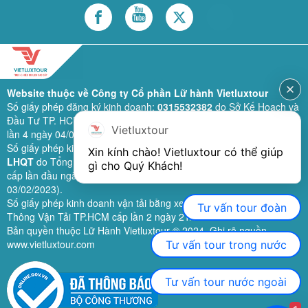
Website thuộc về Công ty Cổ phần Lữ hành Vietluxtour
Số giấy phép đăng ký kinh doanh:
0315532382
do Sở Kế Hoạch và
Đầu Tư TP. HCM cấp lần đầu ngày 28/02/2019 (sửa đổi bổ sung
Vietluxtour
lần 4 ngày 04/06/2024).
Số giấy phép kinh doanh lữ hành quốc tế:
79-1111/2019/TCDL-GP
Xin kính chào! Vietluxtour có thể giúp 
LHQT
do Tổng Cục Du Lịch (nay là Cục Du lịch quốc gia Việt Nam)
gì cho Quý Khách!
cấp lần đầu ngày 26/09/2019 (sửa đổi, bổ sung lần 3 ngày
03/02/2023).
Số giấy phép kinh doanh vận tải bằng xe ô tô:
11924
do Sở Giao
Tư vấn tour đoàn
Thông Vận Tải TP.HCM cấp lần 2 ngày 21/02/2023.
Bản quyền thuộc Lữ Hành Vietluxtour ® 2024. Ghi rõ nguồn
www.vietluxtour.com
Tư vấn tour trong nước
Tư vấn tour nước ngoài