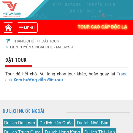
VIETLUXTOUR - CHUYÊN TOUR
VIETLUXTOUR.COM
CAO CẤP ĐỘC LẠ
TOUR CAO CẤP ĐỘC LẠ
TOUR CAO CẤP ĐỘC LẠ
MENU
TOUR TRONG NƯỚC
TOUR NƯỚC NGOÀI
TRANG CHỦ
ĐẶT TOUR
LIÊN TUYẾN SINGAPORE - MALAYSIA...
TOUR KHỞI HÀNH TỪ HÀ NỘI
TOUR KHỞI HÀNH TỪ ĐÀ NẴNG
ĐẶT TOUR
TOUR KHỞI HÀNH TỪ CẦN THƠ
Tour đã hết chỗ. Vui lòng chọn tour khác, hoặc quay lại
Trang
TOUR ĐOÀN - M.I.C.E
chủ
Xem hướng dẫn đặt tour
TOUR COMBO
DỊCH VỤ
GIỚI THIỆU
DU LỊCH NƯỚC NGOÀI
HỒ SƠ NĂNG LỰC
PROFILE EN
Du lịch Đài Loan
Du lịch Hàn Quốc
Du lịch Nhật Bản
THƯ KHEN VIETLUXTOUR
Du lịch Trung Quốc
Du lịch Hong Kong
Du lịch Thái Lan