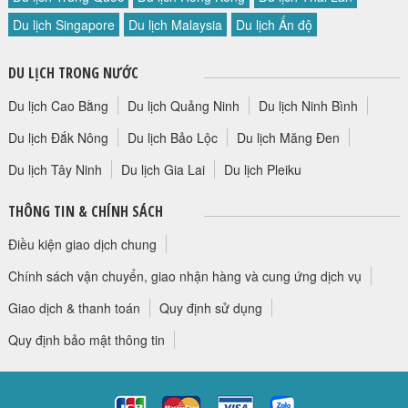
HỘP THƯ GÓP Ý
Du lịch Singapore
Du lịch Malaysia
Du lịch Ấn độ
PROFILE HƯỚNG DẪN VIÊN
DU LỊCH TRONG NƯỚC
TUYỂN DỤNG
LIÊN HỆ
Du lịch Cao Bằng
Du lịch Quảng Ninh
Du lịch Ninh Bình
Du lịch Đắk Nông
Du lịch Bảo Lộc
Du lịch Măng Đen
Du lịch Tây Ninh
Du lịch Gia Lai
Du lịch Pleiku
THÔNG TIN & CHÍNH SÁCH
Điều kiện giao dịch chung
Chính sách vận chuyển, giao nhận hàng và cung ứng dịch vụ
Giao dịch & thanh toán
Quy định sử dụng
Quy định bảo mật thông tin