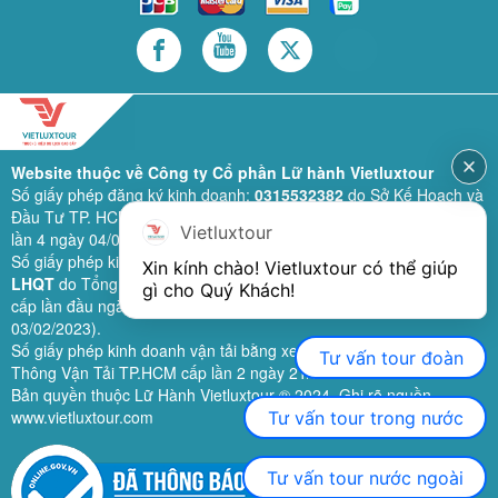
Website thuộc về Công ty Cổ phần Lữ hành Vietluxtour
Số giấy phép đăng ký kinh doanh:
0315532382
do Sở Kế Hoạch và
Đầu Tư TP. HCM cấp lần đầu ngày 28/02/2019 (sửa đổi bổ sung
Vietluxtour
lần 4 ngày 04/06/2024).
Số giấy phép kinh doanh lữ hành quốc tế:
79-1111/2019/TCDL-GP
Xin kính chào! Vietluxtour có thể giúp 
LHQT
do Tổng Cục Du Lịch (nay là Cục Du lịch quốc gia Việt Nam)
gì cho Quý Khách!
cấp lần đầu ngày 26/09/2019 (sửa đổi, bổ sung lần 3 ngày
03/02/2023).
Số giấy phép kinh doanh vận tải bằng xe ô tô:
11924
do Sở Giao
Tư vấn tour đoàn
Thông Vận Tải TP.HCM cấp lần 2 ngày 21/02/2023.
Bản quyền thuộc Lữ Hành Vietluxtour ® 2024. Ghi rõ nguồn
www.vietluxtour.com
Tư vấn tour trong nước
Tư vấn tour nước ngoài