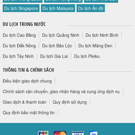
HỘP THƯ GÓP Ý
Du lịch Singapore
Du lịch Malaysia
Du lịch Ấn độ
PROFILE HƯỚNG DẪN VIÊN
DU LỊCH TRONG NƯỚC
TUYỂN DỤNG
LIÊN HỆ
Du lịch Cao Bằng
Du lịch Quảng Ninh
Du lịch Ninh Bình
Du lịch Đắk Nông
Du lịch Bảo Lộc
Du lịch Măng Đen
Du lịch Tây Ninh
Du lịch Gia Lai
Du lịch Pleiku
THÔNG TIN & CHÍNH SÁCH
Điều kiện giao dịch chung
Chính sách vận chuyển, giao nhận hàng và cung ứng dịch vụ
Giao dịch & thanh toán
Quy định sử dụng
Quy định bảo mật thông tin