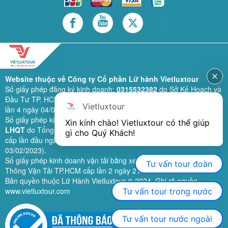
Website thuộc về Công ty Cổ phần Lữ hành Vietluxtour
Số giấy phép đăng ký kinh doanh:
0315532382
do Sở Kế Hoạch và
Đầu Tư TP. HCM cấp lần đầu ngày 28/02/2019 (sửa đổi bổ sung
Vietluxtour
lần 4 ngày 04/06/2024).
Số giấy phép kinh doanh lữ hành quốc tế:
79-1111/2019/TCDL-GP
Xin kính chào! Vietluxtour có thể giúp 
LHQT
do Tổng Cục Du Lịch (nay là Cục Du lịch quốc gia Việt Nam)
gì cho Quý Khách!
cấp lần đầu ngày 26/09/2019 (sửa đổi, bổ sung lần 3 ngày
03/02/2023).
Số giấy phép kinh doanh vận tải bằng xe ô tô:
11924
do Sở Giao
Tư vấn tour đoàn
Thông Vận Tải TP.HCM cấp lần 2 ngày 21/02/2023.
Bản quyền thuộc Lữ Hành Vietluxtour ® 2024. Ghi rõ nguồn
www.vietluxtour.com
Tư vấn tour trong nước
Tư vấn tour nước ngoài