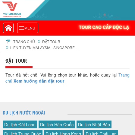
VIETLUXTOUR.COM
TOUR CAO CẤP ĐỘC LẠ
TOUR CAO CẤP ĐỘC LẠ
MENU
TOUR TRONG NƯỚC
TOUR NƯỚC NGOÀI
TRANG CHỦ
ĐẶT TOUR
LIÊN TUYẾN MALAYSIA - SINGAPORE ...
TOUR KHỞI HÀNH TỪ HÀ NỘI
TOUR KHỞI HÀNH TỪ ĐÀ NẴNG
ĐẶT TOUR
TOUR KHỞI HÀNH TỪ CẦN THƠ
Tour đã hết chỗ. Vui lòng chọn tour khác, hoặc quay lại
Trang
TOUR ĐOÀN - M.I.C.E
chủ
Xem hướng dẫn đặt tour
TOUR COMBO
DỊCH VỤ
GIỚI THIỆU
DU LỊCH NƯỚC NGOÀI
HỒ SƠ NĂNG LỰC
PROFILE EN
Du lịch Đài Loan
Du lịch Hàn Quốc
Du lịch Nhật Bản
THƯ KHEN VIETLUXTOUR
Du lịch Trung Quốc
Du lịch Hong Kong
Du lịch Thái Lan