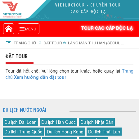
VIETLUXTOUR - CHUYÊN TOUR
VIETLUXTOUR.COM
CAO CẤP ĐỘC LẠ
TOUR CAO CẤP ĐỘC LẠ
TOUR CAO CẤP ĐỘC LẠ
MENU
TOUR TRONG NƯỚC
TOUR NƯỚC NGOÀI
TRANG CHỦ
ĐẶT TOUR
LÃNG MẠN THU HÀN (SEOUL ...
TOUR KHỞI HÀNH TỪ HÀ NỘI
ĐẶT TOUR
TOUR KHỞI HÀNH TỪ ĐÀ NẴNG
TOUR KHỞI HÀNH TỪ CẦN THƠ
Tour đã hết chỗ. Vui lòng chọn tour khác, hoặc quay lại
Trang
chủ
Xem hướng dẫn đặt tour
TOUR ĐOÀN - M.I.C.E
TOUR COMBO
DỊCH VỤ
GIỚI THIỆU
DU LỊCH NƯỚC NGOÀI
HỒ SƠ NĂNG LỰC
Du lịch Đài Loan
Du lịch Hàn Quốc
Du lịch Nhật Bản
PROFILE EN
Du lịch Trung Quốc
Du lịch Hong Kong
Du lịch Thái Lan
THƯ KHEN VIETLUXTOUR