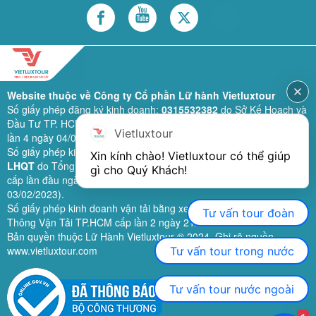
Website thuộc về Công ty Cổ phần Lữ hành Vietluxtour
Số giấy phép đăng ký kinh doanh:
0315532382
do Sở Kế Hoạch và
Đầu Tư TP. HCM cấp lần đầu ngày 28/02/2019 (sửa đổi bổ sung
Vietluxtour
lần 4 ngày 04/06/2024).
Số giấy phép kinh doanh lữ hành quốc tế:
79-1111/2019/TCDL-GP
Xin kính chào! Vietluxtour có thể giúp 
LHQT
do Tổng Cục Du Lịch (nay là Cục Du lịch quốc gia Việt Nam)
gì cho Quý Khách!
cấp lần đầu ngày 26/09/2019 (sửa đổi, bổ sung lần 3 ngày
03/02/2023).
Số giấy phép kinh doanh vận tải bằng xe ô tô:
11924
do Sở Giao
Tư vấn tour đoàn
Thông Vận Tải TP.HCM cấp lần 2 ngày 21/02/2023.
Bản quyền thuộc Lữ Hành Vietluxtour ® 2024. Ghi rõ nguồn
www.vietluxtour.com
Tư vấn tour trong nước
Tư vấn tour nước ngoài