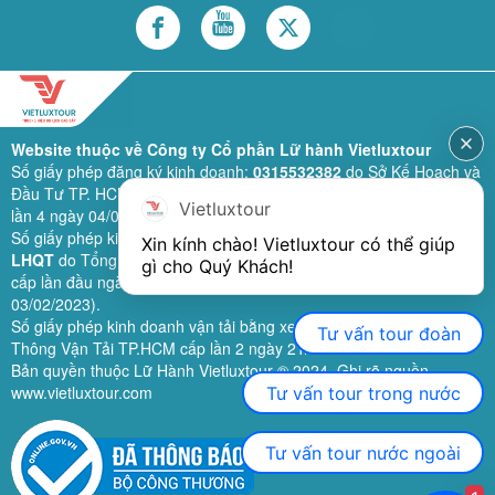
Website thuộc về Công ty Cổ phần Lữ hành Vietluxtour
Số giấy phép đăng ký kinh doanh:
0315532382
do Sở Kế Hoạch và
Đầu Tư TP. HCM cấp lần đầu ngày 28/02/2019 (sửa đổi bổ sung
Vietluxtour
lần 4 ngày 04/06/2024).
Số giấy phép kinh doanh lữ hành quốc tế:
79-1111/2019/TCDL-GP
Xin kính chào! Vietluxtour có thể giúp 
LHQT
do Tổng Cục Du Lịch (nay là Cục Du lịch quốc gia Việt Nam)
gì cho Quý Khách!
cấp lần đầu ngày 26/09/2019 (sửa đổi, bổ sung lần 3 ngày
03/02/2023).
Số giấy phép kinh doanh vận tải bằng xe ô tô:
11924
do Sở Giao
Tư vấn tour đoàn
Thông Vận Tải TP.HCM cấp lần 2 ngày 21/02/2023.
Bản quyền thuộc Lữ Hành Vietluxtour ® 2024. Ghi rõ nguồn
www.vietluxtour.com
Tư vấn tour trong nước
Tư vấn tour nước ngoài