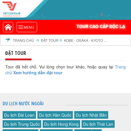
VIETLUXTOUR.COM
TOUR CAO CẤP ĐỘC LẠ
TOUR CAO CẤP ĐỘC LẠ
MENU
TOUR TRONG NƯỚC
TOUR NƯỚC NGOÀI
TRANG CHỦ
ĐẶT TOUR
KOBE - OSAKA - KYOTO ...
TOUR KHỞI HÀNH TỪ HÀ NỘI
ĐẶT TOUR
TOUR KHỞI HÀNH TỪ ĐÀ NẴNG
TOUR KHỞI HÀNH TỪ CẦN THƠ
Tour đã hết chỗ. Vui lòng chọn tour khác, hoặc quay lại
Trang
chủ
Xem hướng dẫn đặt tour
TOUR ĐOÀN - M.I.C.E
TOUR COMBO
DỊCH VỤ
GIỚI THIỆU
DU LỊCH NƯỚC NGOÀI
HỒ SƠ NĂNG LỰC
Du lịch Đài Loan
Du lịch Hàn Quốc
Du lịch Nhật Bản
PROFILE EN
Du lịch Trung Quốc
Du lịch Hong Kong
Du lịch Thái Lan
THƯ KHEN VIETLUXTOUR