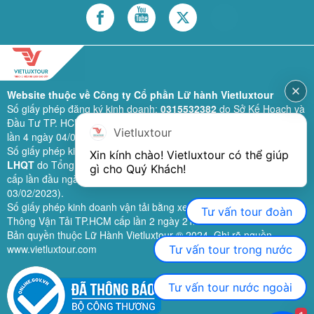
Website thuộc về Công ty Cổ phần Lữ hành Vietluxtour
Số giấy phép đăng ký kinh doanh:
0315532382
do Sở Kế Hoạch và
Đầu Tư TP. HCM cấp lần đầu ngày 28/02/2019 (sửa đổi bổ sung
Vietluxtour
lần 4 ngày 04/06/2024).
Số giấy phép kinh doanh lữ hành quốc tế:
79-1111/2019/TCDL-GP
Xin kính chào! Vietluxtour có thể giúp 
LHQT
do Tổng Cục Du Lịch (nay là Cục Du lịch quốc gia Việt Nam)
gì cho Quý Khách!
cấp lần đầu ngày 26/09/2019 (sửa đổi, bổ sung lần 3 ngày
03/02/2023).
Số giấy phép kinh doanh vận tải bằng xe ô tô:
11924
do Sở Giao
Tư vấn tour đoàn
Thông Vận Tải TP.HCM cấp lần 2 ngày 21/02/2023.
Bản quyền thuộc Lữ Hành Vietluxtour ® 2024. Ghi rõ nguồn
www.vietluxtour.com
Tư vấn tour trong nước
Tư vấn tour nước ngoài