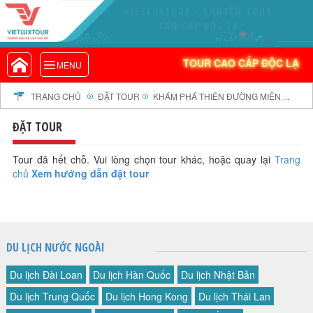
VIETLUXTOUR - CHUYÊN TOUR
VIETLUXTOUR.COM
CAO CẤP ĐỘC LẠ
TOUR CAO CẤP ĐỘC LẠ
TOUR CAO CẤP ĐỘC LẠ
MENU
TOUR TRONG NƯỚC
TOUR NƯỚC NGOÀI
TRANG CHỦ
ĐẶT TOUR
KHÁM PHÁ THIÊN ĐƯỜNG MIỀN ...
TOUR KHỞI HÀNH TỪ HÀ NỘI
ĐẶT TOUR
TOUR KHỞI HÀNH TỪ ĐÀ NẴNG
TOUR KHỞI HÀNH TỪ CẦN THƠ
Tour đã hết chỗ. Vui lòng chọn tour khác, hoặc quay lại
Trang
chủ
Xem hướng dẫn đặt tour
TOUR ĐOÀN - M.I.C.E
TOUR COMBO
DỊCH VỤ
GIỚI THIỆU
DU LỊCH NƯỚC NGOÀI
HỒ SƠ NĂNG LỰC
Du lịch Đài Loan
Du lịch Hàn Quốc
Du lịch Nhật Bản
PROFILE EN
Du lịch Trung Quốc
Du lịch Hong Kong
Du lịch Thái Lan
THƯ KHEN VIETLUXTOUR