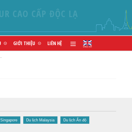
UR CAO CẤP ĐỘC LẠ
Ụ
GIỚI THIỆU
LIÊN HỆ
.
 Singapore
Du lịch Malaysia
Du lịch Ấn độ