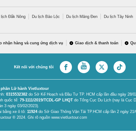
 lịch Đắk Nông
Du lịch Bảo Lộc
Du lịch Măng Đen
Du lịch Tây Ninh
o nhận hàng và cung ứng dịch vụ
Giao dịch & thanh toán
Qu
Kết nối với chúng tôi
 phần Lữ hành Vietluxtour
anh:
0315532382
do Sở Kế Hoạch và Đầu Tư TP. HCM cấp lần đầu ngày 28/02/
nh quốc tế:
79-1111/2019/TCDL-GP LHQT
do Tổng Cục Du Lịch (nay là Cục D
ần 3 ngày 03/02/2023).
i bằng xe ô tô:
11924
do Sở Giao Thông Vận Tải TP.HCM cấp lần 2 ngày 21/
uxtour ® 2024. Ghi rõ nguồn www.vietluxtour.com