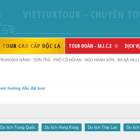
VIETLUXTOUR - CHUYÊN TO
TOUR CAO CẤP ĐỘC LẠ
TOUR ĐOÀN - M.I.C.E
DỊCH V
UNG(ĐÀ NẴNG - SƠN TRÀ - PHỐ CỔ HỘI AN - NGŨ HÀNH SƠN - BÀ NÀ HILL)..
em hướng dẫn đặt tour
Du lịch Trung Quốc
Du lịch Hong Kong
Du lịch Thái Lan
Du lịch