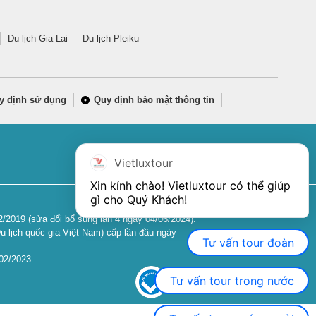
Du lịch Gia Lai
Du lịch Pleiku
y định sử dụng
Quy định bảo mật thông tin
Vietluxtour
Xin kính chào! Vietluxtour có thể giúp 
gì cho Quý Khách!
2019 (sửa đổi bổ sung lần 4 ngày 04/06/2024).
u lịch quốc gia Việt Nam) cấp lần đầu ngày
Tư vấn tour đoàn
02/2023.
Tư vấn tour trong nước