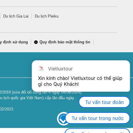
Du lịch Gia Lai
Du lịch Pleiku
y định sử dụng
Quy định bảo mật thông tin
Vietluxtour
Xin kính chào! Vietluxtour có thể giúp 
gì cho Quý Khách!
2019 (sửa đổi bổ sung lần 4 ngày 04/06/2024).
u lịch quốc gia Việt Nam) cấp lần đầu ngày
Tư vấn tour đoàn
02/2023.
Tư vấn tour trong nước