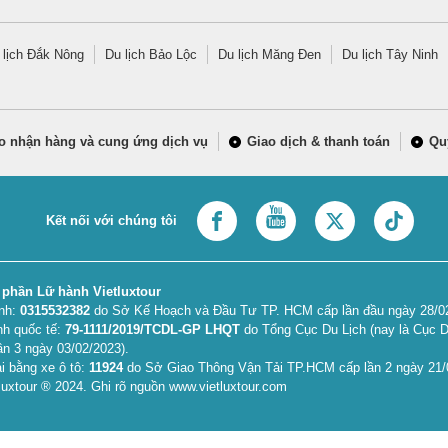
 lịch Đắk Nông
Du lịch Bảo Lộc
Du lịch Măng Đen
Du lịch Tây Ninh
o nhận hàng và cung ứng dịch vụ
Giao dịch & thanh toán
Qu
Kết nối với chúng tôi
 phần Lữ hành Vietluxtour
anh:
0315532382
do Sở Kế Hoạch và Đầu Tư TP. HCM cấp lần đầu ngày 28/02/
nh quốc tế:
79-1111/2019/TCDL-GP LHQT
do Tổng Cục Du Lịch (nay là Cục D
ần 3 ngày 03/02/2023).
i bằng xe ô tô:
11924
do Sở Giao Thông Vận Tải TP.HCM cấp lần 2 ngày 21/
uxtour ® 2024. Ghi rõ nguồn www.vietluxtour.com