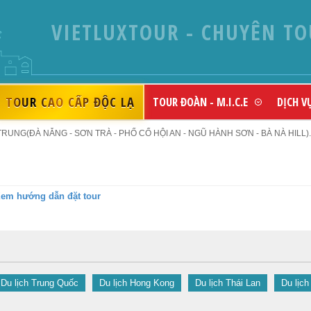
VIETLUXTOUR - CHUYÊN TO
TOUR CAO CẤP ĐỘC LẠ
TOUR ĐOÀN - M.I.C.E
DỊCH V
UNG(ĐÀ NẴNG - SƠN TRÀ - PHỐ CỔ HỘI AN - NGŨ HÀNH SƠN - BÀ NÀ HILL)..
em hướng dẫn đặt tour
Du lịch Trung Quốc
Du lịch Hong Kong
Du lịch Thái Lan
Du lịch