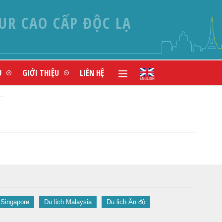
UR CAO CẤP ĐỘC LẠ
Ụ
GIỚI THIỆU
LIÊN HỆ
.
 Singapore
Du lịch Malaysia
Du lịch Ấn độ