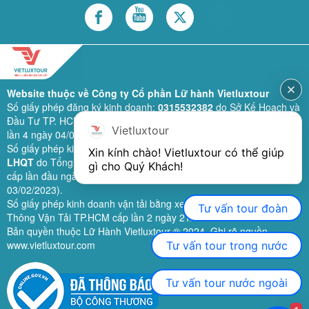
Website thuộc về Công ty Cổ phần Lữ hành Vietluxtour
Số giấy phép đăng ký kinh doanh:
0315532382
do Sở Kế Hoạch và
Đầu Tư TP. HCM cấp lần đầu ngày 28/02/2019 (sửa đổi bổ sung
Vietluxtour
lần 4 ngày 04/06/2024).
Số giấy phép kinh doanh lữ hành quốc tế:
79-1111/2019/TCDL-GP
Xin kính chào! Vietluxtour có thể giúp 
LHQT
do Tổng Cục Du Lịch (nay là Cục Du lịch quốc gia Việt Nam)
gì cho Quý Khách!
cấp lần đầu ngày 26/09/2019 (sửa đổi, bổ sung lần 3 ngày
03/02/2023).
Số giấy phép kinh doanh vận tải bằng xe ô tô:
11924
do Sở Giao
Tư vấn tour đoàn
Thông Vận Tải TP.HCM cấp lần 2 ngày 21/02/2023.
Bản quyền thuộc Lữ Hành Vietluxtour ® 2024. Ghi rõ nguồn
www.vietluxtour.com
Tư vấn tour trong nước
Tư vấn tour nước ngoài