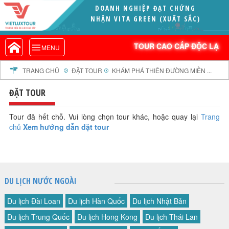
DOANH NGHIỆP ĐẠT CHỨNG
VIETLUXTOUR.COM
NHẬN VITA GREEN (XUẤT SẮC)
TOUR CAO CẤP ĐỘC LẠ
TOUR CAO CẤP ĐỘC LẠ
MENU
TOUR TRONG NƯỚC
TOUR NƯỚC NGOÀI
TRANG CHỦ
ĐẶT TOUR
KHÁM PHÁ THIÊN ĐƯỜNG MIỀN ...
TOUR KHỞI HÀNH TỪ HÀ NỘI
ĐẶT TOUR
TOUR KHỞI HÀNH TỪ ĐÀ NẴNG
TOUR KHỞI HÀNH TỪ CẦN THƠ
Tour đã hết chỗ. Vui lòng chọn tour khác, hoặc quay lại
Trang
chủ
Xem hướng dẫn đặt tour
TOUR ĐOÀN - M.I.C.E
TOUR COMBO
DỊCH VỤ
GIỚI THIỆU
DU LỊCH NƯỚC NGOÀI
HỒ SƠ NĂNG LỰC
Du lịch Đài Loan
Du lịch Hàn Quốc
Du lịch Nhật Bản
PROFILE EN
Du lịch Trung Quốc
Du lịch Hong Kong
Du lịch Thái Lan
THƯ KHEN VIETLUXTOUR