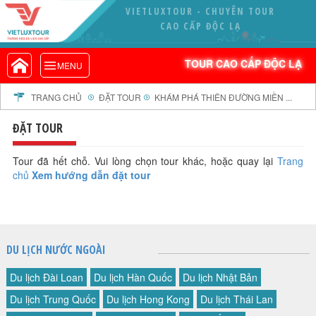
VIETLUXTOUR - CHUYÊN TOUR
VIETLUXTOUR.COM
CAO CẤP ĐỘC LẠ
TOUR CAO CẤP ĐỘC LẠ
TOUR CAO CẤP ĐỘC LẠ
MENU
TOUR TRONG NƯỚC
TOUR NƯỚC NGOÀI
TRANG CHỦ
ĐẶT TOUR
KHÁM PHÁ THIÊN ĐƯỜNG MIỀN ...
TOUR KHỞI HÀNH TỪ HÀ NỘI
ĐẶT TOUR
TOUR KHỞI HÀNH TỪ ĐÀ NẴNG
TOUR KHỞI HÀNH TỪ CẦN THƠ
Tour đã hết chỗ. Vui lòng chọn tour khác, hoặc quay lại
Trang
chủ
Xem hướng dẫn đặt tour
TOUR ĐOÀN - M.I.C.E
TOUR COMBO
DỊCH VỤ
GIỚI THIỆU
DU LỊCH NƯỚC NGOÀI
HỒ SƠ NĂNG LỰC
Du lịch Đài Loan
Du lịch Hàn Quốc
Du lịch Nhật Bản
PROFILE EN
Du lịch Trung Quốc
Du lịch Hong Kong
Du lịch Thái Lan
THƯ KHEN VIETLUXTOUR