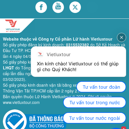
Website thuộc về Công ty Cổ phần Lữ hành Vietluxtour
Số giấy phép đăng ký kinh doanh:
0315532382
do Sở Kế Hoạch và
Đầu Tư TP. HCM cấp lần đầu ngày 28/02/2019 (sửa đổi bổ sung
Vietluxtour
lần 4 ngày 04/06/2024).
Số giấy phép kinh doanh lữ hành quốc tế:
79-1111/2019/TCDL-GP
Xin kính chào! Vietluxtour có thể giúp 
LHQT
do Tổng Cục Du Lịch (nay là Cục Du lịch quốc gia Việt Nam)
gì cho Quý Khách!
cấp lần đầu ngày 26/09/2019 (sửa đổi, bổ sung lần 3 ngày
03/02/2023).
Số giấy phép kinh doanh vận tải bằng xe ô tô:
11924
do Sở Giao
Tư vấn tour đoàn
Thông Vận Tải TP.HCM cấp lần 2 ngày 21/02/2023.
Bản quyền thuộc Lữ Hành Vietluxtour ® 2024. Ghi rõ nguồn
www.vietluxtour.com
Tư vấn tour trong nước
Tư vấn tour nước ngoài