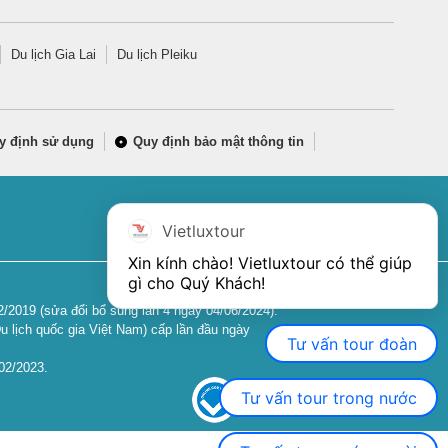
Du lịch Gia Lai
Du lịch Pleiku
y định sử dụng
Quy định bảo mật thông tin
Vietluxtour
Xin kính chào! Vietluxtour có thể giúp 
gì cho Quý Khách!
2019 (sửa đổi bổ sung lần 4 ngày 04/06/2024).
u lịch quốc gia Việt Nam) cấp lần đầu ngày
Tư vấn tour đoàn
02/2023.
Tư vấn tour trong nước