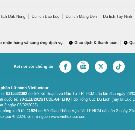
 lịch Đắk Nông
Du lịch Bảo Lộc
Du lịch Măng Đen
Du lịch Tây Ninh
o nhận hàng và cung ứng dịch vụ
Giao dịch & thanh toán
Qu
Kết nối với chúng tôi
 phần Lữ hành Vietluxtour
anh:
0315532382
do Sở Kế Hoạch và Đầu Tư TP. HCM cấp lần đầu ngày 28/02/
nh quốc tế:
79-1111/2019/TCDL-GP LHQT
do Tổng Cục Du Lịch (nay là Cục D
ần 3 ngày 03/02/2023).
i bằng xe ô tô:
11924
do Sở Giao Thông Vận Tải TP.HCM cấp lần 2 ngày 21/
uxtour ® 2024. Ghi rõ nguồn www.vietluxtour.com