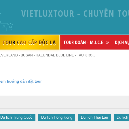
VIETLUXTOUR - CHUYÊN TO
TOUR CAO CẤP ĐỘC LẠ
TOUR ĐOÀN - M.I.C.E
DỊCH V
VERLAND - BUSAN - HAEUNDAE BLUE LINE - TÀU KTX)...
em hướng dẫn đặt tour
Du lịch Trung Quốc
Du lịch Hong Kong
Du lịch Thái Lan
Du lịch