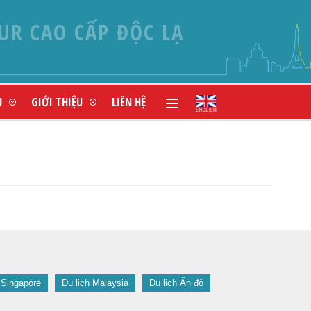
UR CAO CẤP ĐỘC LẠ
Ụ
GIỚI THIỆU
LIÊN HỆ
 Singapore
Du lịch Malaysia
Du lịch Ấn độ