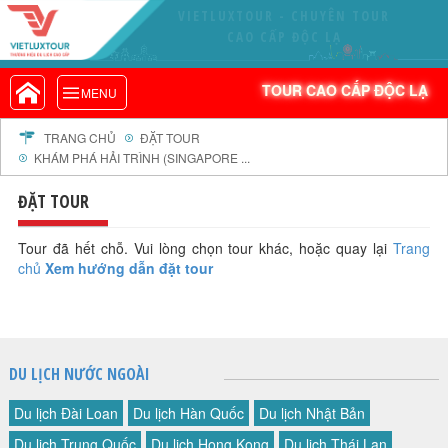
VIETLUXTOUR - CHUYÊN TOUR
VIETLUXTOUR.COM
CAO CẤP ĐỘC LẠ
TOUR CAO CẤP ĐỘC LẠ
TOUR CAO CẤP ĐỘC LẠ
MENU
TOUR TRONG NƯỚC
TOUR NƯỚC NGOÀI
TRANG CHỦ
ĐẶT TOUR
KHÁM PHÁ HẢI TRÌNH (SINGAPORE ...
TOUR KHỞI HÀNH TỪ HÀ NỘI
TOUR KHỞI HÀNH TỪ ĐÀ NẴNG
ĐẶT TOUR
TOUR KHỞI HÀNH TỪ CẦN THƠ
Tour đã hết chỗ. Vui lòng chọn tour khác, hoặc quay lại
Trang
TOUR ĐOÀN - M.I.C.E
chủ
Xem hướng dẫn đặt tour
TOUR COMBO
DỊCH VỤ
GIỚI THIỆU
DU LỊCH NƯỚC NGOÀI
HỒ SƠ NĂNG LỰC
PROFILE EN
Du lịch Đài Loan
Du lịch Hàn Quốc
Du lịch Nhật Bản
THƯ KHEN VIETLUXTOUR
Du lịch Trung Quốc
Du lịch Hong Kong
Du lịch Thái Lan