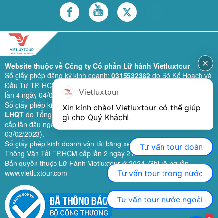
Website thuộc về Công ty Cổ phần Lữ hành Vietluxtour
Số giấy phép đăng ký kinh doanh:
0315532382
do Sở Kế Hoạch và
Đầu Tư TP. HCM cấp lần đầu ngày 28/02/2019 (sửa đổi bổ sung
Vietluxtour
lần 4 ngày 04/06/2024).
Số giấy phép kinh doanh lữ hành quốc tế:
79-1111/2019/TCDL-GP
Xin kính chào! Vietluxtour có thể giúp 
LHQT
do Tổng Cục Du Lịch (nay là Cục Du lịch quốc gia Việt Nam)
gì cho Quý Khách!
cấp lần đầu ngày 26/09/2019 (sửa đổi, bổ sung lần 3 ngày
03/02/2023).
Số giấy phép kinh doanh vận tải bằng xe ô tô:
11924
do Sở Giao
Tư vấn tour đoàn
Thông Vận Tải TP.HCM cấp lần 2 ngày 21/02/2023.
Bản quyền thuộc Lữ Hành Vietluxtour ® 2024. Ghi rõ nguồn
www.vietluxtour.com
Tư vấn tour trong nước
Tư vấn tour nước ngoài