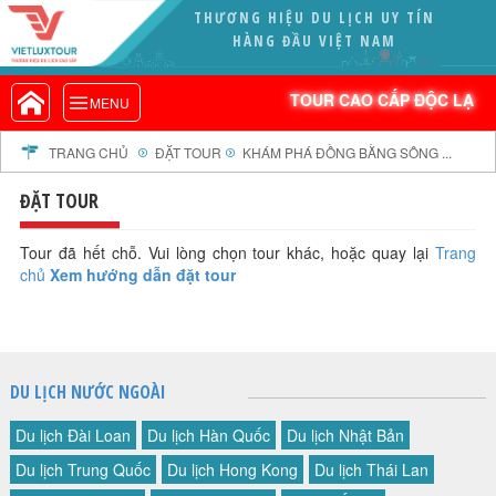
THƯƠNG HIỆU DU LỊCH UY TÍN
VIETLUXTOUR.COM
HÀNG ĐẦU VIỆT NAM
TOUR CAO CẤP ĐỘC LẠ
TOUR CAO CẤP ĐỘC LẠ
MENU
TOUR TRONG NƯỚC
TOUR NƯỚC NGOÀI
TRANG CHỦ
ĐẶT TOUR
KHÁM PHÁ ĐỒNG BẰNG SÔNG ...
TOUR KHỞI HÀNH TỪ HÀ NỘI
ĐẶT TOUR
TOUR KHỞI HÀNH TỪ ĐÀ NẴNG
TOUR KHỞI HÀNH TỪ CẦN THƠ
Tour đã hết chỗ. Vui lòng chọn tour khác, hoặc quay lại
Trang
chủ
Xem hướng dẫn đặt tour
TOUR ĐOÀN - M.I.C.E
TOUR COMBO
DỊCH VỤ
GIỚI THIỆU
DU LỊCH NƯỚC NGOÀI
HỒ SƠ NĂNG LỰC
Du lịch Đài Loan
Du lịch Hàn Quốc
Du lịch Nhật Bản
PROFILE EN
Du lịch Trung Quốc
Du lịch Hong Kong
Du lịch Thái Lan
THƯ KHEN VIETLUXTOUR