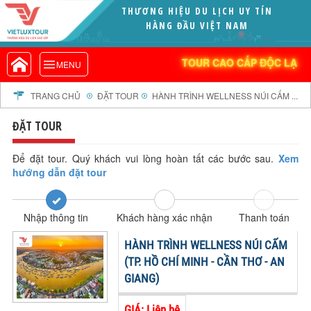
THƯƠNG HIỆU DU LỊCH UY TÍN
VIETLUXTOUR.COM
HÀNG ĐẦU VIỆT NAM
TOUR CAO CẤP ĐỘC LẠ
TOUR CAO CẤP ĐỘC LẠ
MENU
TOUR TRONG NƯỚC
TOUR NƯỚC NGOÀI
TRANG CHỦ
ĐẶT TOUR
HÀNH TRÌNH WELLNESS NÚI CẤM ...
TOUR KHỞI HÀNH TỪ HÀ NỘI
ĐẶT TOUR
TOUR KHỞI HÀNH TỪ ĐÀ NẴNG
TOUR KHỞI HÀNH TỪ CẦN THƠ
Để đặt tour. Quý khách vui lòng hoàn tất các bước sau.
Xem
hướng dẫn đặt tour
TOUR ĐOÀN - M.I.C.E
TOUR COMBO
Nhập thông tin
Khách hàng xác nhận
Thanh toán
DỊCH VỤ
GIỚI THIỆU
HÀNH TRÌNH WELLNESS NÚI CẤM
HỒ SƠ NĂNG LỰC
(TP. HỒ CHÍ MINH - CẦN THƠ - AN
GIANG)
PROFILE EN
THƯ KHEN VIETLUXTOUR
GIÁ: Liên hệ