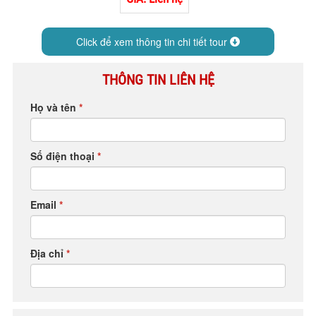
HỘP THƯ GÓP Ý
PROFILE HƯỚNG DẪN VIÊN
Click để xem thông tin chi tiết tour
TUYỂN DỤNG
THÔNG TIN LIÊN HỆ
LIÊN HỆ
Họ và tên
*
Số điện thoại
*
Email
*
Địa chỉ
*