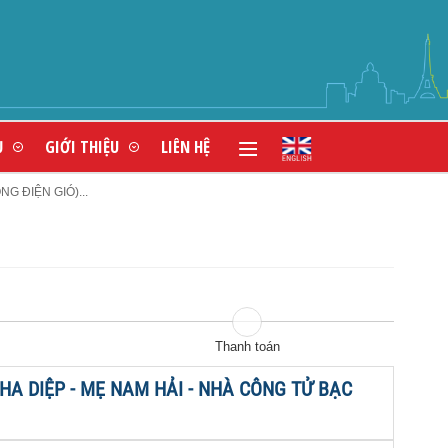
N HÀNG ĐẦU VIỆT NAM
Ụ
GIỚI THIỆU
LIÊN HỆ
G ĐIỆN GIÓ)...
Thanh toán
CHA DIỆP - MẸ NAM HẢI - NHÀ CÔNG TỬ BẠC