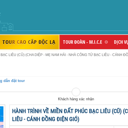
THƯƠNG HIỆU DU LỊCH UY TÍ
TOUR CAO CẤP ĐỘC LẠ
TOUR ĐOÀN - M.I.C.E
DỊCH V
ẠC LIÊU (CŨ) (CHA DIỆP - MẸ NAM HẢI - NHÀ CÔNG TỬ BẠC LIÊU - CÁNH ĐỒN
 dẫn đặt tour
Khách hàng xác nhận
HÀNH TRÌNH VỀ MIỀN ĐẤT PHÚC BẠC LIÊU (CŨ) (
LIÊU - CÁNH ĐỒNG ĐIỆN GIÓ)