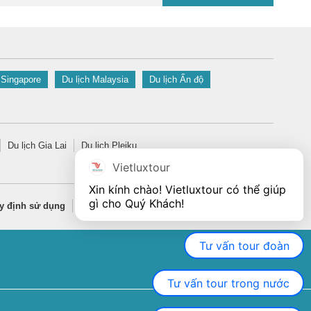
 Singapore
Du lịch Malaysia
Du lịch Ấn độ
Du lịch Gia Lai
Du lịch Pleiku
Vietluxtour
Xin kính chào! Vietluxtour có thể giúp 
gì cho Quý Khách!
y định sử dụng
Quy định bảo mật thông tin
Tư vấn tour đoàn
Tư vấn tour trong nước